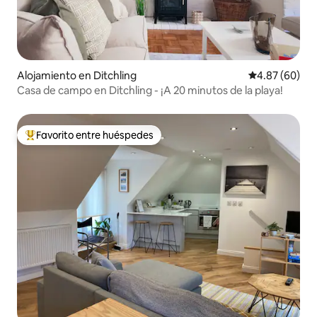
Alojamiento en Ditchling
Calificación p
4.87 (60)
Casa de campo en Ditchling - ¡A 20 minutos de la playa!
Favorito entre huéspedes
Favorito entre huéspedes preferido