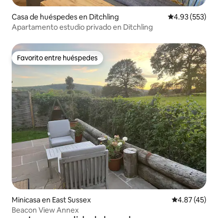
Casa de huéspedes en Ditchling
Calificación pr
4.93 (553)
Apartamento estudio privado en Ditchling
Favorito entre huéspedes
Favorito entre huéspedes
Minicasa en East Sussex
Calificación 
4.87 (45)
Beacon View Annex