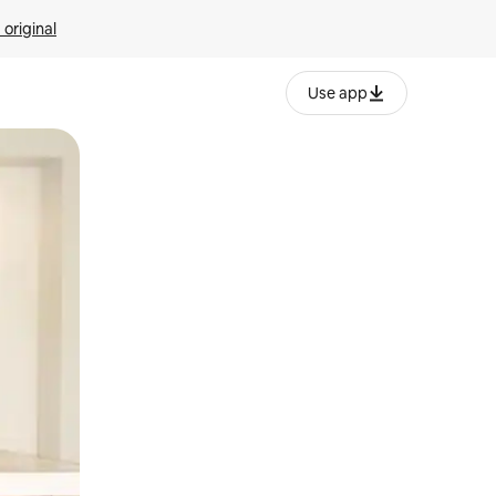
 original
Use app
o o desliza el dedo.