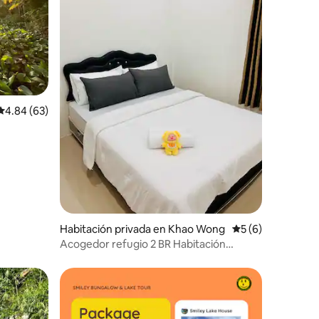
Calificación promedio: 4.84 de 5, 63 reseñas
4.84 (63)
Habitación privada en Khao Wong
Calificación prome
5 (6)
Acogedor refugio 2 BR Habitación
privada 2 Casa compartida