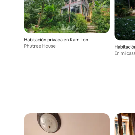
Habitación privada en Kam Lon
Phutree House
Habitació
hang
En mi cas