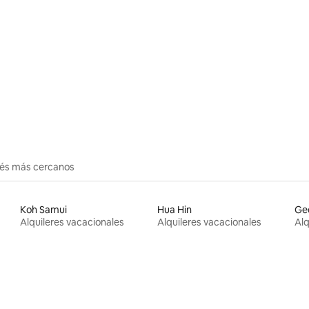
erés más cercanos
Koh Samui
Hua Hin
Ge
Alquileres vacacionales
Alquileres vacacionales
Alq