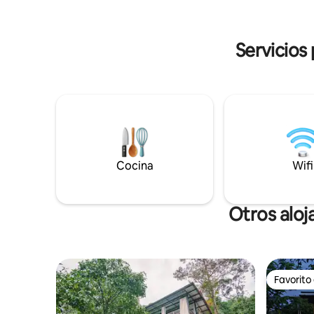
acondicionador - Ventajas del centro
estar cer
vacacional: piscina compartida gratuita
con vistas
(150 m) y personal - Fácil de: comidas,
hay resta
Servicios
bares, scooters y tours ¡Perfecto para
familias y grupos!
Cocina
Wifi
Otros aloj
Favorito
Favorito