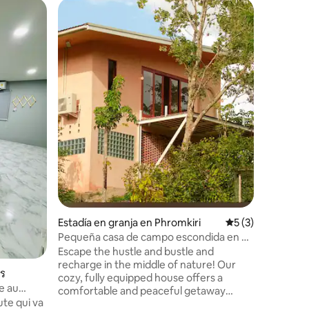
Cabaña 
Favor
Favorit
El paraís
​¡Abre! P
chic/casa
Desayuno
vistas naturales ​¡ABI
hogar 🏠☀
elegante 
estacion
relación 
relajantes
thanatya
#Alojami
#Alojam
#CamaY
Estadía en granja en Phromkiri
Calificación prom
5 (3)
Pequeña casa de campo escondida en el
bosque
Escape the hustle and bustle and
recharge in the middle of nature! Our
าร
cozy, fully equipped house offers a
e au
comfortable and peaceful getaway
ute qui va
surrounded by breathtaking mountain