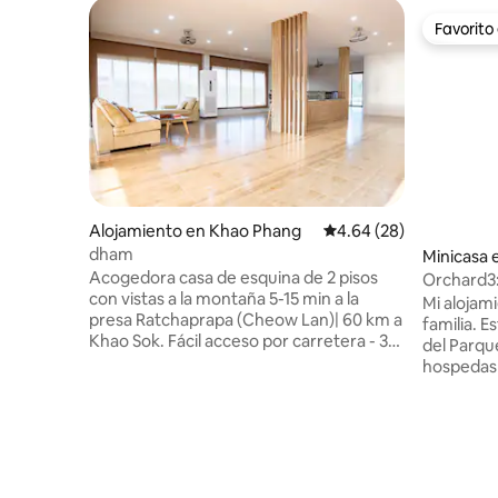
Favorito
Favorito
Alojamiento en Khao Phang
Calificación promedio:
4.64 (28)
dham
Minicasa 
Acogedora casa de esquina de 2 pisos
Orchard3:
con vistas a la montaña 5-15 min a la
minutos
Mi alojam
presa Ratchaprapa (Cheow Lan)| 60 km a
familia. E
Khao Sok. Fácil acceso por carretera - 3
del Parqu
suites: cada una con baño privado, TV
hospedas 
inteligente, mininevera y café/té - Sala
el punto 
de estar de diseño abierto: cocina básica
cercano, 
y utensilios de cocina, mesa de comedor,
barco al 
bar, sofá grande y juegos de mesa - Aire
Este aloj
acondicionado y Wi-Fi - Amenidades:
El pomelo 
toallas, batas de baño, jabón, champú y
próximos 2-3 años. S