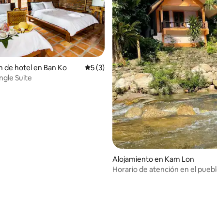
n de hotel en Ban Ko
Calificación promedio: 5 de 5, 3 reseñas
5 (3)
ngle Suite
Alojamiento en Kam Lon
Horario de atención en el pueb
Khiriwong