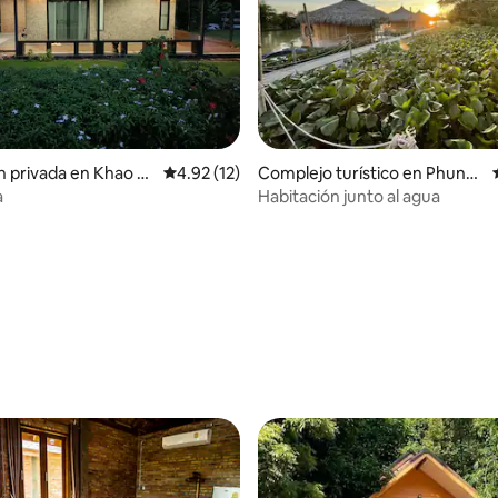
n privada en Khao P
Calificación promedio: 4.92 de 5, 12 reseñas
4.92 (12)
Complejo turístico en Phunp
hin
a
Habitación junto al agua