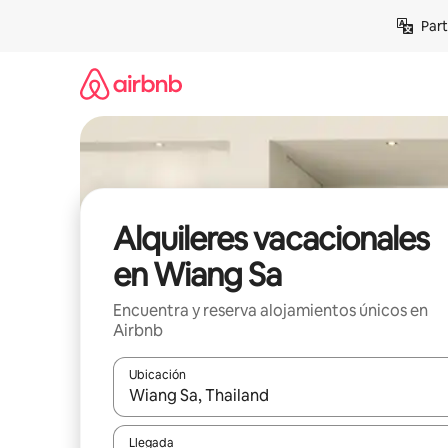
Omite
Part
el
contenido
Alquileres vacacionales
en Wiang Sa
Encuentra y reserva alojamientos únicos en
Airbnb
Ubicación
Cuando los resultados estén disponibles, navega co
Llegada