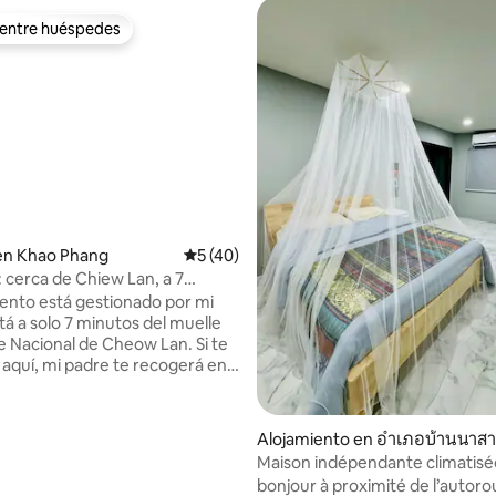
 entre huéspedes
 entre huéspedes
 4.64 de 5, 28 reseñas
en Khao Phang
Calificación promedio: 5 de 5, 40 reseñas
5 (40)
 cerca de Chiew Lan, a 7
iento está gestionado por mi
stá a solo 7 minutos del muelle
e Nacional de Cheow Lan. Si te
aquí, mi padre te recogerá en
de entrega de pasajeros
incluso cuando quieras tomar el
Parque Nacional de Cheow Lan.
Alojamiento en อำเภอบ้านนาส
amiento es un huerto de frutas.
Maison indépendante climatisé
y el durian darán frutos en los
milieu verger
bonjour à proximité de l’autoro
i quieres relajarte y