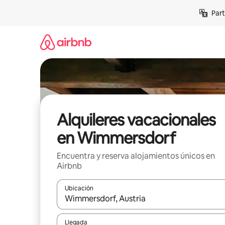
Omite
Part
el
contenido
Alquileres vacacionales
en Wimmersdorf
Encuentra y reserva alojamientos únicos en
Airbnb
Ubicación
Cuando los resultados estén disponibles, navega co
Llegada