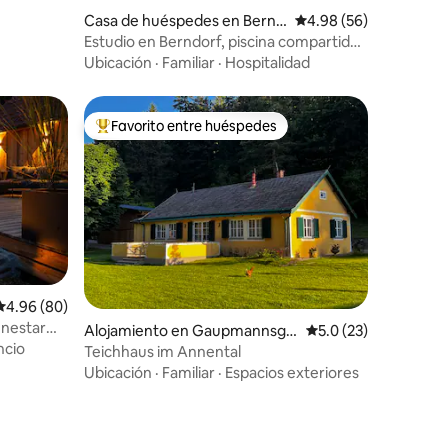
Casa de huéspedes en Bernd
Calificación promedio:
4.98 (56)
orf
Estudio en Berndorf, piscina compartida
+ sauna privada
Ubicación
·
Familiar
·
Hospitalidad
Favorito entre huéspedes
Favorito entre huéspedes preferido
Calificación promedio: 4.96 de 5, 80 reseñas
4.96 (80)
enestar
Alojamiento en Gaupmannsgr
Calificación promedi
5.0 (23)
ncio
aben
Teichhaus im Annental
Ubicación
·
Familiar
·
Espacios exteriores