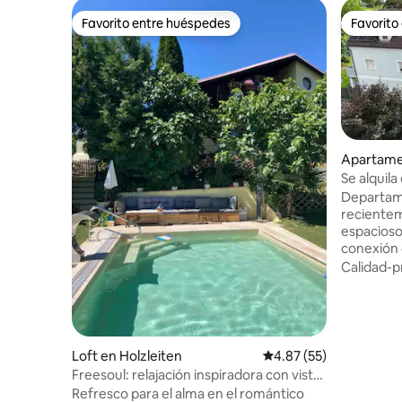
Favorito entre huéspedes
Favorito
Favorito entre huéspedes
Favorito
Apartame
Se alquil
acondicio
Departame
reciente
espacioso
conexión 
público. S
Calidad-p
tren de T
allí hay 
Viena (ap
Viena; sa
Cerca: se
Loft en Holzleiten
Calificación promedio:
4.87 (55)
Danubio, 
Freesoul: relajación inspiradora con vistas
Habitacio
panorámicas
Refresco para el alma en el romántico
doble, 1 c