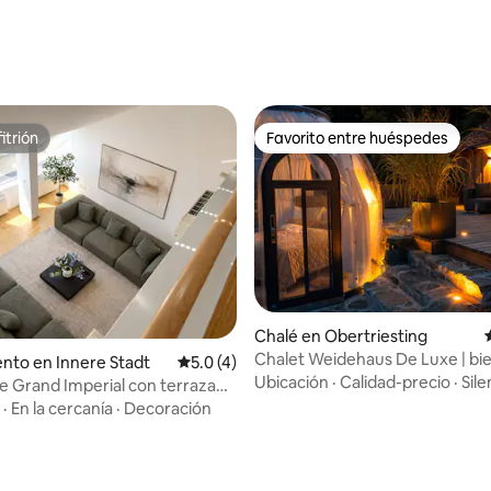
itrión
Favorito entre huéspedes
itrión
Favorito entre huéspedes
 4.88 de 5, 25 reseñas
Chalé en Obertriesting
Chalet Weidehaus De Luxe | bi
nto en Innere Stadt
Calificación promedio: 5.0 de 5, 4 reseñas
5.0 (4)
exclusivo
Ubicación
·
Calidad-precio
·
Sile
 Grand Imperial con terraza
·
En la cercanía
·
Decoración