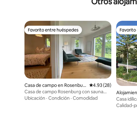
Otros alojam
Favorito entre huéspedes
Favorito
Favorito entre huéspedes
Favorito
Casa de campo en Rosenbur
Calificación promedio:
4.93 (28)
g
Casa de campo Rosenburg con sauna
Alojamien
privada en el jardín
Ubicación
·
Condición
·
Comodidad
onau
Casa idíli
Tulln
Calidad-p