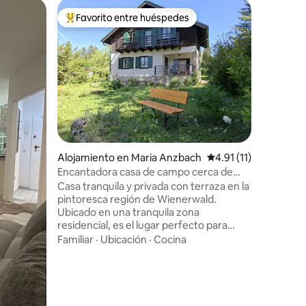
Minicasa
Favorito entre huéspedes
Favor
Favorito entre huéspedes preferido
Favorit
Elsbeer 
Gracias a
habitaci
prestado 
de alta c
encontra
Calidad-
comedor 
aliso. Hay
pero tam
petición.
Alojamiento en Maria Anzbach
Calificación promedio
4.91 (11)
permanen
calienta,
Encantadora casa de campo cerca de
de varios
Viena
Casa tranquila y privada con terraza en la
un entorno
pintoresca región de Wienerwald.
podemos 
Ubicado en una tranquila zona
residencial, es el lugar perfecto para
relajarse, pasear (por ejemplo, a
Familiar
·
Ubicación
·
Cocina
Buchberg, que incluye un mirador) o
disfrutar de otras actividades al aire libre.
Llegue a la hermosa Viena en solo 30
minutos en automóvil o tren, y al sitio del
patrimonio mundial Wachau en 40