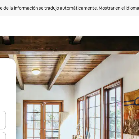
e de la información se tradujo automáticamente. 
Mostrar en el idioma
n las teclas de flecha hacia arriba y hacia abajo o explora con el tact