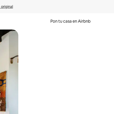
 original
Pon tu casa en Airbnb
o o desliza el dedo.