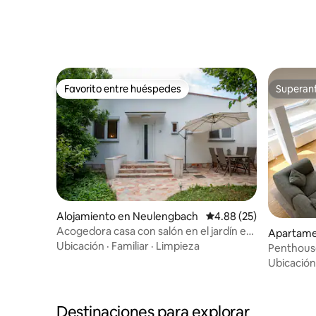
Favorito entre huéspedes
Superanf
Favorito entre huéspedes
Superanf
Alojamiento en Neulengbach
Calificación promedio:
4.88 (25)
Acogedora casa con salón en el jardín en
Apartame
el Bosque de Viena
Ubicación
·
Familiar
·
Limpieza
Penthouse
grande
Ubicación
Destinaciones para explorar