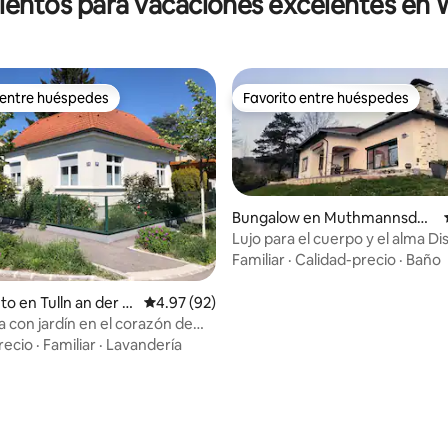
ientos para vacaciones excelentes e
 entre huéspedes
Favorito entre huéspedes
 entre huéspedes
Favorito entre huéspedes
Bungalow en Muthmannsdor
f
Lujo para el cuerpo y el alma Di
la naturaleza a su alcance
Familiar
·
Calidad-precio
·
Baño
 4.93 de 5, 28 reseñas
to en Tulln an der D
Calificación promedio: 4.97 de 5, 92 reseñas
4.97 (92)
ca con jardín en el corazón de
recio
·
Familiar
·
Lavandería