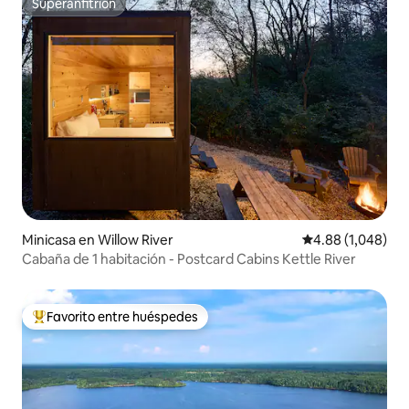
Superanfitrión
Superanfitrión
Minicasa en Willow River
Calificación prom
4.88 (1,048)
Cabaña de 1 habitación - Postcard Cabins Kettle River
Favorito entre huéspedes
Favorito entre huéspedes preferido