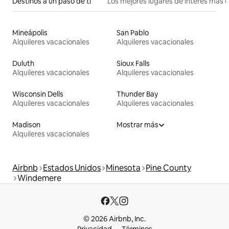
Destinos a un paso de ti
Los mejores lugares de interés más 
Mineápolis
San Pablo
Alquileres vacacionales
Alquileres vacacionales
Duluth
Sioux Falls
Alquileres vacacionales
Alquileres vacacionales
Wisconsin Dells
Thunder Bay
Alquileres vacacionales
Alquileres vacacionales
Madison
Mostrar más
Alquileres vacacionales
Airbnb
Estados Unidos
Minesota
Pine County
Windemere
© 2026 Airbnb, Inc.