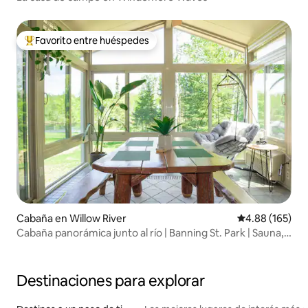
Favorito entre huéspedes
Favorito entre huéspedes preferido
Cabaña en Willow River
Calificación pr
4.88 (165)
Cabaña panorámica junto al río | Banning St. Park | Sauna, 7
acres
Destinaciones para explorar