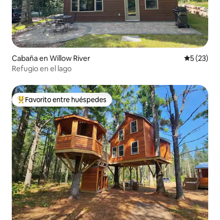
Cabaña en Willow River
Calificaci
5 (23)
Refugio en el lago
Favorito entre huéspedes
Favorito entre huéspedes preferido