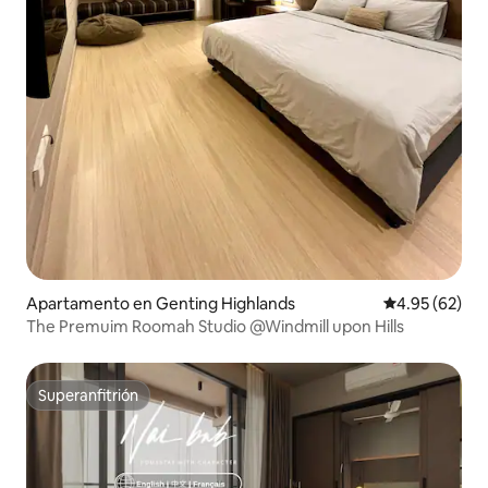
Apartamento en Genting Highlands
Calificación p
4.95 (62)
The Premuim Roomah Studio @Windmill upon Hills
Superanfitrión
Superanfitrión