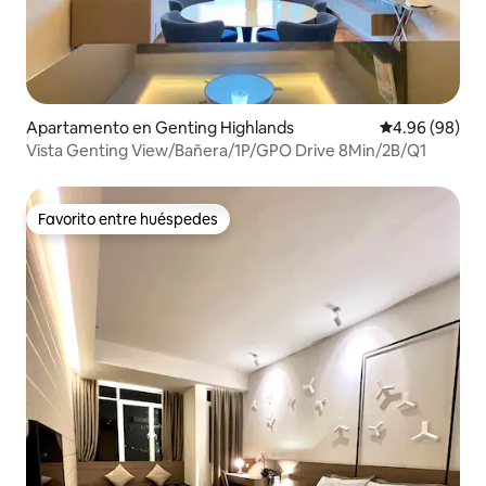
Apartamento en Genting Highlands
Calificación p
4.96 (98)
Vista Genting View/Bañera/1P/GPO Drive 8Min/2B/Q1
Favorito entre huéspedes
Favorito entre huéspedes