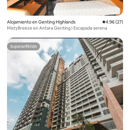
Alojamiento en Genting Highlands
Calificación p
4.96 (27)
MistyBreeze en Antara Genting | Escapada serena
Superanfitrión
Superanfitrión