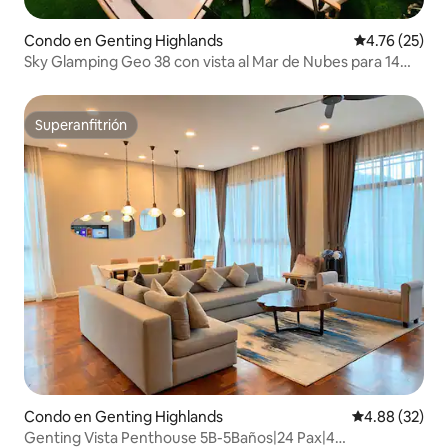
Condo en Genting Highlands
Calificación 
4.76 (25)
Sky Glamping Geo 38 con vista al Mar de Nubes para 14
personas
Superanfitrión
Superanfitrión
Condo en Genting Highlands
Calificación p
4.88 (32)
Genting Vista Penthouse 5B-5Baños|24 Pax|4