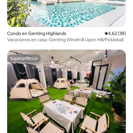
Condo en Genting Highlands
Calificación p
4.62 (39)
Vacaciones en casa: Genting Windmill Upon Hill/Pickleball
Superanfitrión
Superanfitrión