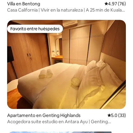
Villa en Bentong
Calificación p
4.97 (76)
Casa California | Vivir en la naturaleza | A 25 min de Kuala
Lumpur
Favorito entre huéspedes
Favorito entre huéspedes
Apartamento en Genting Highlands
Calificación
5.0 (33)
Acogedora suite estudio en Antara Ayu | Genting
Highlands