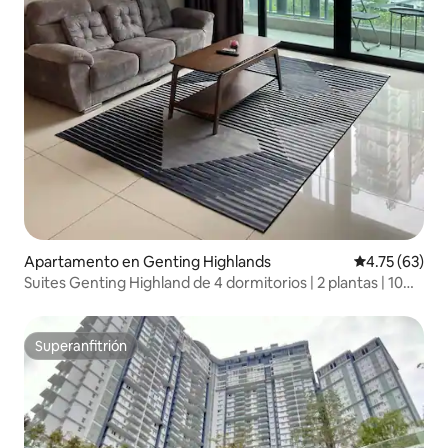
Apartamento en Genting Highlands
Calificación 
4.75 (63)
Suites Genting Highland de 4 dormitorios | 2 plantas | 10
personas
Superanfitrión
Superanfitrión