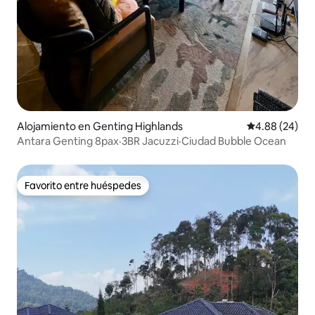
Alojamiento en Genting Highlands
Calificación p
4.88 (24)
Antara Genting 8pax·3BR Jacuzzi·Ciudad Bubble Ocean
Favorito entre huéspedes
Favorito entre huéspedes