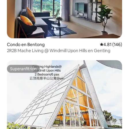
Condo en Bentong
Calificación p
4.81 (146)
2R2B Mache Living @ Windmill Upon Hills en Genting
Superanfitrión
Superanfitrión