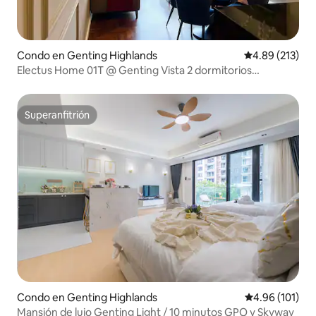
Condo en Genting Highlands
Calificación p
4.89 (213)
Electus Home 01T @ Genting Vista 2 dormitorios
(GentingView)
Superanfitrión
Superanfitrión
Condo en Genting Highlands
Calificación p
4.96 (101)
Mansión de lujo Genting Light / 10 minutos GPO y Skyway