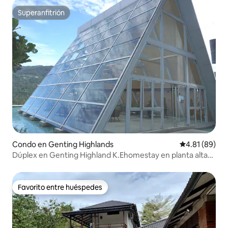
Superanfitrión
Superanfitrión
Condo en Genting Highlands
Calificación 
4.81 (89)
Dúplex en Genting Highland K.Ehomestay en planta alta
para 6 personas
Favorito entre huéspedes
Favorito entre huéspedes