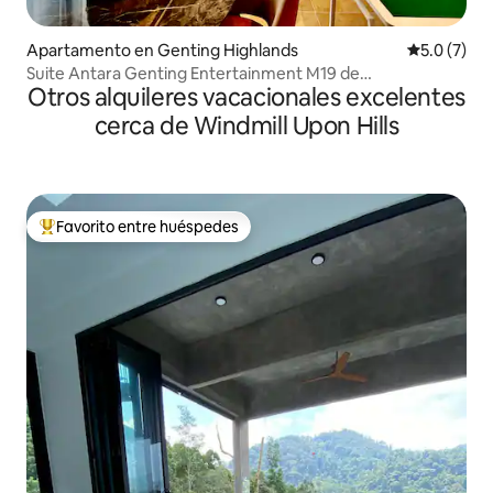
Apartamento en Genting Highlands
Calificació
5.0 (7)
Suite Antara Genting Entertainment M19 de
Otros alquileres vacacionales excelentes
3 habitaciones para 8–10 personas
cerca de Windmill Upon Hills
Favorito entre huéspedes
Favorito entre huéspedes preferido