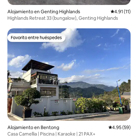
Alojamiento en Genting Highlands
Calificación 
4.91 (11)
Highlands Retreat 33 (bungalow), Genting Highlands
Favorito entre huéspedes
Favorito entre huéspedes
Alojamiento en Bentong
Calificación p
4.95 (59)
Casa Camellia | Piscina | Karaoke | 21 PAX+