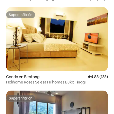
Superanfitrión
Superanfitrión
Condo en Bentong
Calificación pr
4.88 (138)
Holihome Roses Selesa Hillhomes Bukit Tinggi
Superanfitrión
Superanfitrión