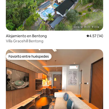
Alojamiento en Bentong
Calificación 
4.57 (14)
Villa Gracehill Bentong
Favorito entre huéspedes
Favorito entre huéspedes