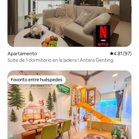
Apartamento
Calificación 
4.81 (97)
Suite de 1 dormitorio en la ladera | Antara Genting
Favorito entre huéspedes
Favorito entre huéspedes