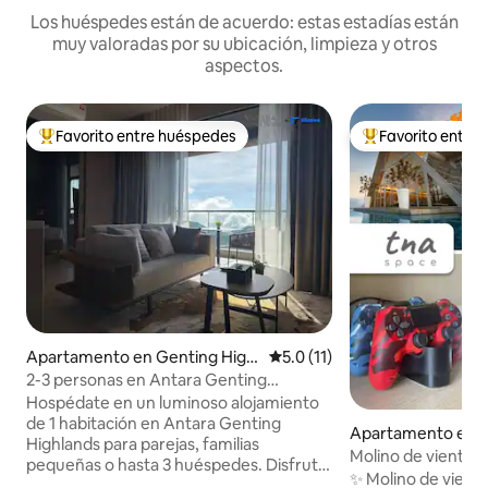
Los huéspedes están de acuerdo: estas estadías están
muy valoradas por su ubicación, limpieza y otros
aspectos.
Favorito entre huéspedes
Favorito entre
Favorito entre huéspedes preferido
Favorito entre hu
Apartamento en Genting Highl
Calificación promedio: 5.0 de 
5.0 (11)
ands
2-3 personas en Antara Genting
Highlands por Silaslee
Hospédate en un luminoso alojamiento
de 1 habitación en Antara Genting
Apartamento en G
Highlands para parejas, familias
ighlands
Molino de viento Ge
pequeñas o hasta 3 huéspedes. Disfruta
montaña • PS4 • Ne
✨ Molino de viento 
de televisión inteligente con Netflix, wifi