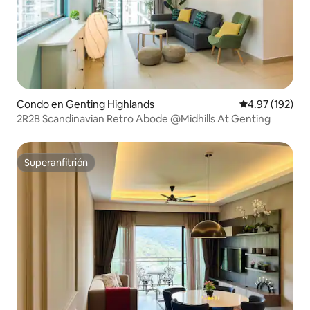
Condo en Genting Highlands
Calificación p
4.97 (192)
2R2B Scandinavian Retro Abode @Midhills At Genting
Superanfitrión
Superanfitrión