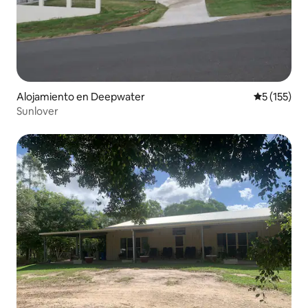
Alojamiento en Deepwater
Calificació
5 (155)
Sunlover