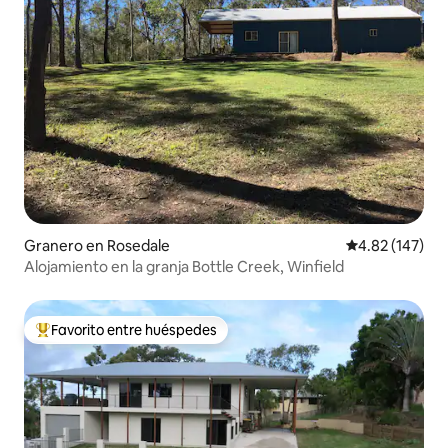
Granero en Rosedale
Calificación p
4.82 (147)
Alojamiento en la granja Bottle Creek, Winfield
Favorito entre huéspedes
Favorito entre huéspedes preferido