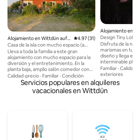
Alojamiento en Wa
Design Tiny Loft – 
Alojamiento en Wittdün auf
Calificación promedio: 4.97 de 
4.97 (31)
naturaleza B
Disfruta de la natu
Amrum
Casa de la isla con mucho espacio (a
marismas en tu re
menos de 100 m de la playa)
Lleva a toda la familia a este gran
diseño y llega en m
alojamiento con mucho espacio para la
interminable playa
diversión y el entretenimiento. En la
Ording o a la animada 
Familiar
·
Calidad-
planta baja, amplio salón comedor con
Holi Huus son pequ
exteriores
mesa de comedor y sala de lectura, baño
Calidad-precio
·
Familiar
·
Condición
para descansos co
con bañera de ducha/WC, cocina grande
Servicios populares en alquileres
el clima y la máxima
y un dormitorio doble con cama doble
vacacionales en Wittdün
frentes de ventan
(160x200) y WC privado. En el exterior:
altura con vistas 
jardín, silla de playa, etc. En la planta
oeste sobre los p
superior, dos habitaciones dobles con
santuario de aves 
camas dobles (180x200) y cada una con
de la puesta de sol
un dormitorio adicional (1x cama
noches mientras l
plegable, 1x dos camas individuales), un
gran baño con ducha y una bañera
grande, un lavadero con lavadora y