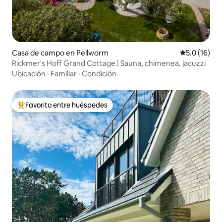
Casa de campo en Pellworm
Calificación
5.0 (16)
Rickmer's Hoff Grand Cottage | Sauna, chimenea, jacuzzi
Ubicación
·
Familiar
·
Condición
Favorito entre huéspedes
Favorito entre huéspedes preferido