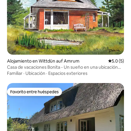
Alojamiento en Wittdün auf Amrum
Calificació
5.0 (5)
Casa de vacaciones Bonita - Un sueño en una ubicación
privilegiada
Familiar
·
Ubicación
·
Espacios exteriores
Favorito entre huéspedes
Favorito entre huéspedes