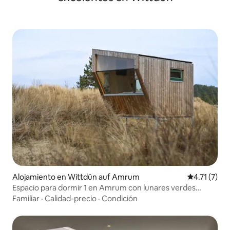
Alojamiento en Wittdün auf Amrum
Calificación
4.71 (7)
Espacio para dormir 1 en Amrum con lunares verdes
pequeños
Familiar
·
Calidad-precio
·
Condición