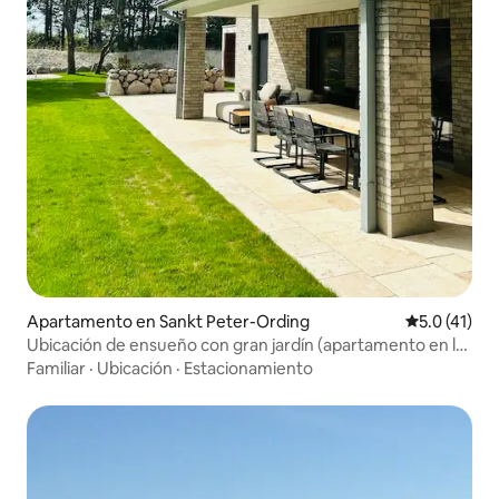
Apartamento en Sankt Peter-Ording
Calificación
5.0 (41)
Ubicación de ensueño con gran jardín (apartamento en la
planta baja)
Familiar
·
Ubicación
·
Estacionamiento