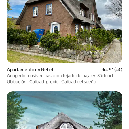
Apartamento en Nebel
Calificación 
4.91 (44)
Acogedor oasis en casa con tejado de paja en Süddorf
Ubicación
·
Calidad-precio
·
Calidad del sueño