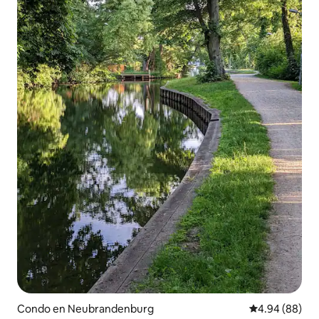
Condo en Neubrandenburg
Calificación p
4.94 (88)