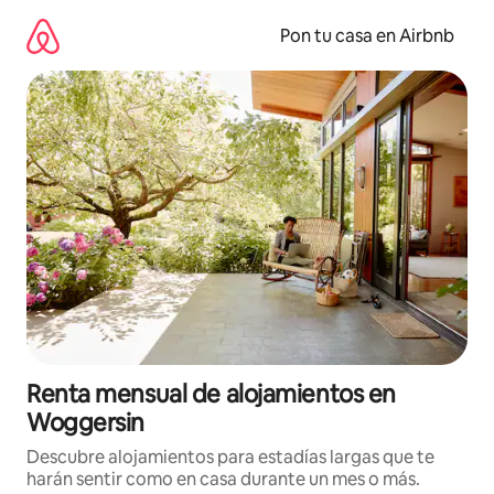
Omite
el
Pon tu casa en Airbnb
contenido
Renta mensual de alojamientos en
Woggersin
Descubre alojamientos para estadías largas que te
harán sentir como en casa durante un mes o más.