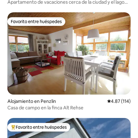
Apartamento de vacaciones cerca de la ciudad y el lago
Tollensee con plaza de aparcamiento
Favorito entre huéspedes
Favorito entre huéspedes
Alojamiento en Penzlin
Calificación p
4.87 (114)
Casa de campo en la finca Alt Rehse
Favorito entre huéspedes
Favorito entre huéspedes preferido