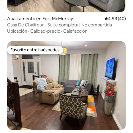
Apartamento en Fort McMurray
Calificación 
4.93 (40)
Casa De Chalifour - Suite completa | No compartida
Ubicación
·
Calidad-precio
·
Calefacción
Favorito entre huéspedes
Favorito entre huéspedes