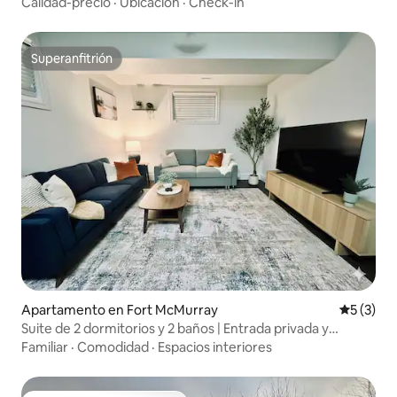
el sótano
Calidad-precio
·
Ubicación
·
Check-in
Superanfitrión
Superanfitrión
Apartamento en Fort McMurray
Calificac
5 (3)
Suite de 2 dormitorios y 2 baños | Entrada privada y
lavandería
Familiar
·
Comodidad
·
Espacios interiores