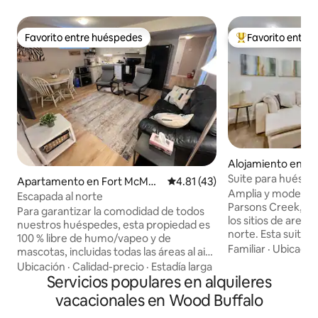
Favorito entre huéspedes
Favorito entre
Favorito entre huéspedes
Favorito entre hu
Alojamiento en F
ay
Suite para huéspe
Apartamento en Fort McMur
Calificación promedio: 4.81 de 
4.81 (43)
Amplia y moderna 
ray
Escapada al norte
Parsons Creek, el 
Para garantizar la comodidad de todos
los sitios de arena
nuestros huéspedes, esta propiedad es
norte. Esta suite e
100 % libre de humo/vapeo y de
negocios, trabajo 
Familiar
·
Ubicació
mascotas, incluidas todas las áreas al aire
prolongadas. Las características incluyen
libre. Esta luminosa y acogedora suite de
Ubicación
·
Calidad-precio
·
Estadía larga
calefacción en el 
2 dormitorios se encuentra en una calle
Servicios populares en alquileres
una entrada priva
tranquila, a poca distancia de los
vacacionales en Wood Buffalo
puesto de estacio
servicios locales y del sistema de
entrada y un diseñ