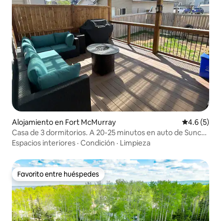
Alojamiento en Fort McMurray
Calificació
4.6 (5)
Casa de 3 dormitorios. A 20-25 minutos en auto de Suncor
Syncrud
Espacios interiores
·
Condición
·
Limpieza
Favorito entre huéspedes
Favorito entre huéspedes