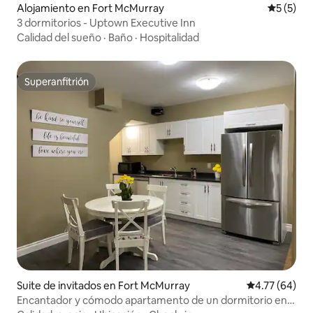
Alojamiento en Fort McMurray
Calificac
5 (5)
3 dormitorios - Uptown Executive Inn
Calidad del sueño
·
Baño
·
Hospitalidad
Superanfitrión
Superanfitrión
Suite de invitados en Fort McMurray
Calificación 
4.77 (64)
Encantador y cómodo apartamento de un dormitorio en