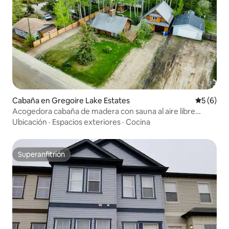
Cabaña en Gregoire Lake Estates
Calificac
5 (6)
Acogedora cabaña de madera con sauna al aire libre
ubicada en GLE.
Ubicación
·
Espacios exteriores
·
Cocina
Superanfitrión
Superanfitrión