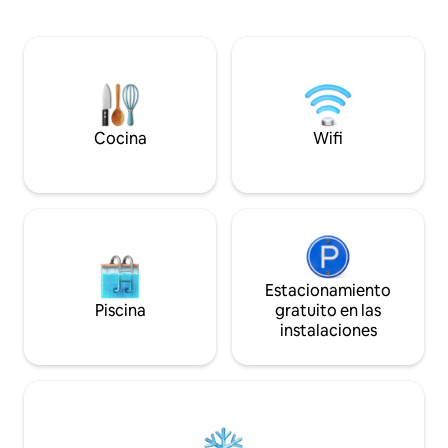
senderos de Birchwood. La suite cuenta
funcional. La suite ofrece dos
con una cocina totalmente equipada,
dormitorios, un b
una cama tamaño king, dos camas
cocina totalmente
individuales, lavandería, internet y dos
vida fácil a largo p
televisores inteligentes con acceso a
de estar abierta co
aplicaciones de transmisión populares.
velocidad y un tele
También hay una entrada privada con
grande.
acceso sin llave para el registro de
Cocina
Wifi
entrada autónomo.
Estacionamiento
Piscina
gratuito en las
instalaciones