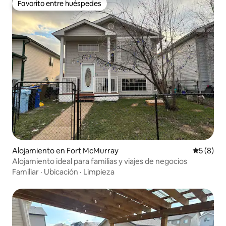
Favorito entre huéspedes
Favorito entre huéspedes
Alojamiento en Fort McMurray
Calificac
5 (8)
Alojamiento ideal para familias y viajes de negocios
Familiar
·
Ubicación
·
Limpieza