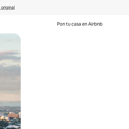
 original
Pon tu casa en Airbnb
o o desliza el dedo.