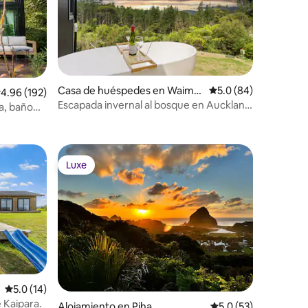
Casa de huéspedes en Waima
Calificación promedio
5.0 (84)
alificación promedio: 4.96 de 5, 192 reseñas
4.96 (192)
uku
Escapada invernal al bosque en Auckland
pa, baño
| Bañera al aire libre caliente
Luxe
Luxe
Calificación promedio: 5.0 de 5, 14 reseñas
5.0 (14)
e Kaipara.
Alojamiento en Piha
Calificación promedi
5.0 (53)