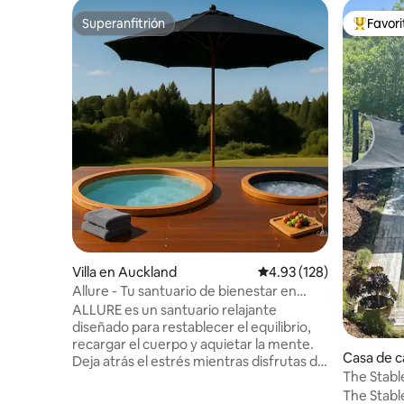
Superanfitrión
Favor
Superanfitrión
Favorito
Villa en Auckland
Calificación promedio: 
4.93 (128)
Allure - Tu santuario de bienestar en
Auckland
ALLURE es un santuario relajante
diseñado para restablecer el equilibrio,
recargar el cuerpo y aquietar la mente.
Casa de 
Deja atrás el estrés mientras disfrutas de
The Stabl
una piscina de spa privada y equipo de
Auckland
The Stabl
yoga, ideal para conectar con la tierra y