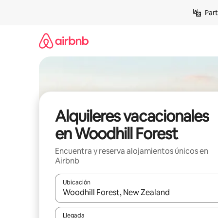
Omite
Part
el
contenido
Alquileres vacacionales
en Woodhill Forest
Encuentra y reserva alojamientos únicos en
Airbnb
Ubicación
Cuando los resultados estén disponibles, navega co
Llegada