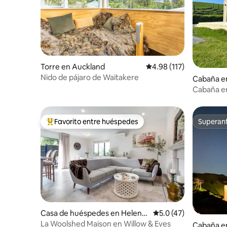
Torre en Auckland
Calificación promedio: 
4.98 (117)
Nido de pájaro de Waitakere
Cabaña e
Cabaña en 
Favorito entre huéspedes
Superanf
Favorito entre huéspedes preferido
Superanf
Casa de huéspedes en Helens
Calificación promedio
5.0 (47)
ville
La Woolshed Maison en Willow & Eves
Cabaña e