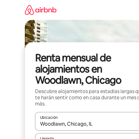
Omite
el
contenido
Renta mensual de
alojamientos en
Woodlawn, Chicago
Descubre alojamientos para estadías largas 
te harán sentir como en casa durante un mes 
más.
Ubicación
Cuando los resultados estén disponibles, navega co
Llegada