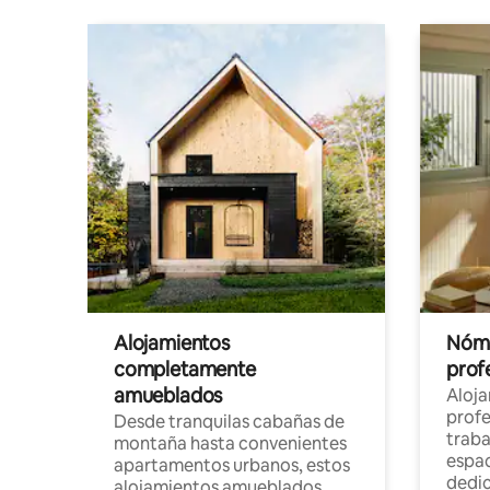
Alojamientos
Nóma
completamente
profe
amueblados
Aloj
profe
Desde tranquilas cabañas de
traba
montaña hasta convenientes
espac
apartamentos urbanos, estos
dedi
alojamientos amueblados