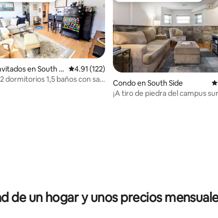
nvitados en South Si
Calificación promedio: 4.91 de 5, 122 reseñas
4.91 (122)
 dormitorios 1,5 baños con sala
Condo en South Side
C
¡A tiro de piedra del campus sur
Universidad de Chicago!
dio: 5 de 5, 6 reseñas
 de un hogar y unos precios mensuale