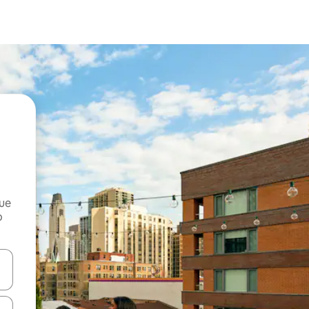
que
o
n las teclas de flecha hacia arriba y hacia abajo o explora con el tact