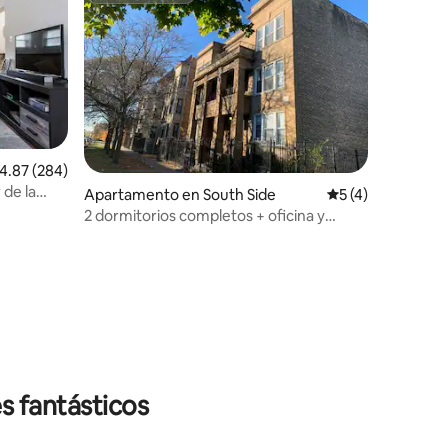
alificación promedio: 4.87 de 5, 284 reseñas
4.87 (284)
 de la
Apartamento en South Side
Calificación prom
5 (4)
2 dormitorios completos + oficina y
balcón
s fantásticos