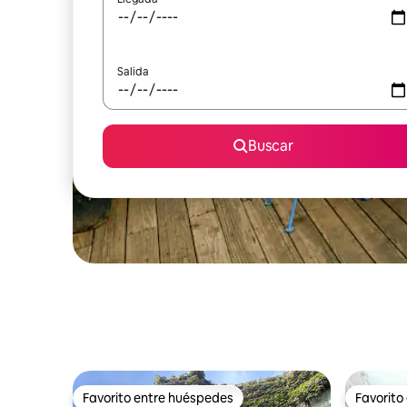
Salida
Buscar
Favorito entre huéspedes
Favorito
Favorito entre huéspedes
Favorito