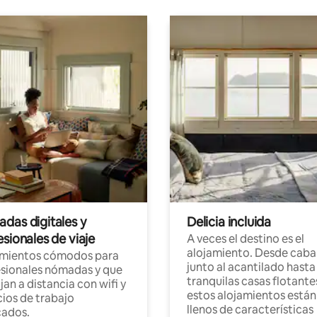
das digitales y
Delicia incluida
sionales de viaje
A veces el destino es el
alojamiento. Desde caba
amientos cómodos para
junto al acantilado hasta
sionales nómadas y que
tranquilas casas flotante
jan a distancia con wifi y
estos alojamientos están
ios de trabajo
llenos de características
cados.