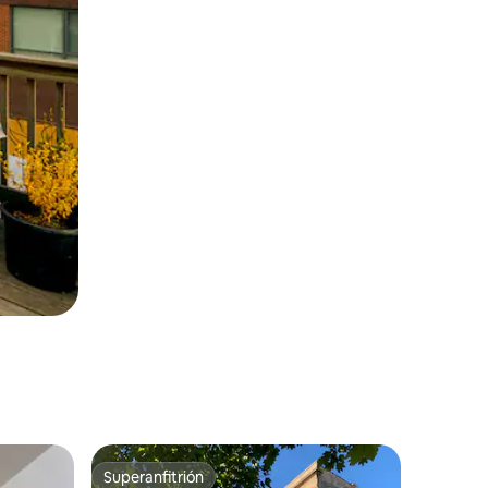
Superanfitrión
Superanfitrión