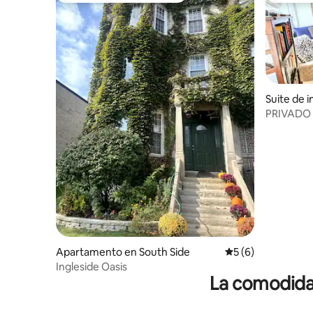
Suite de i
de
PRIVADO 2
de estar
Apartamento en South Side
Calificación prome
5 (6)
Ingleside Oasis
La comodidad