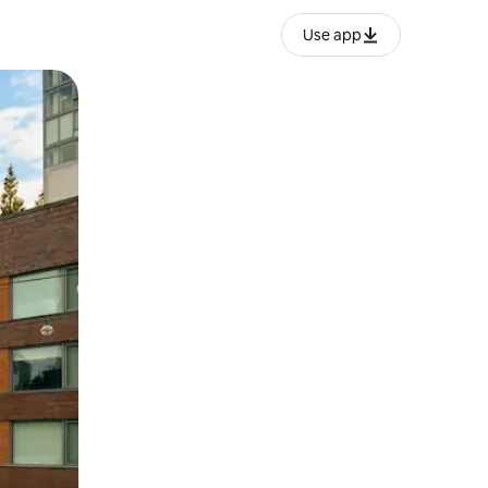
Use app
o o desliza el dedo.