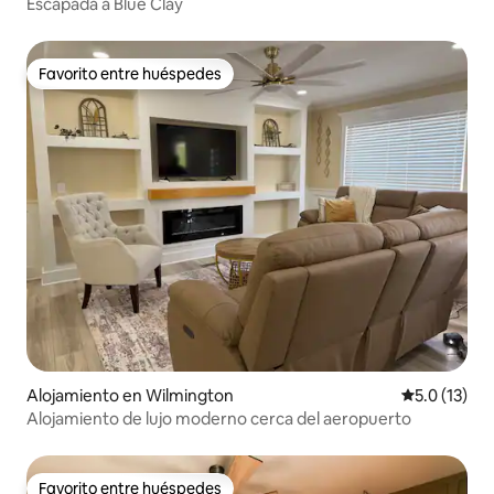
Escapada a Blue Clay
Favorito entre huéspedes
Favorito entre huéspedes
Alojamiento en Wilmington
Calificación
5.0 (13)
Alojamiento de lujo moderno cerca del aeropuerto
Favorito entre huéspedes