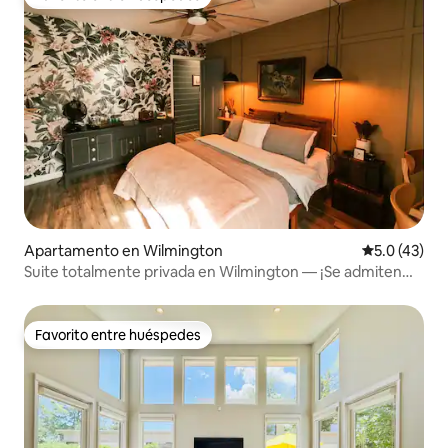
Favorito entre huéspedes
Apartamento en Wilmington
Calificación
5.0 (43)
Suite totalmente privada en Wilmington — ¡Se admiten
mascotas!
Favorito entre huéspedes
Favorito entre huéspedes