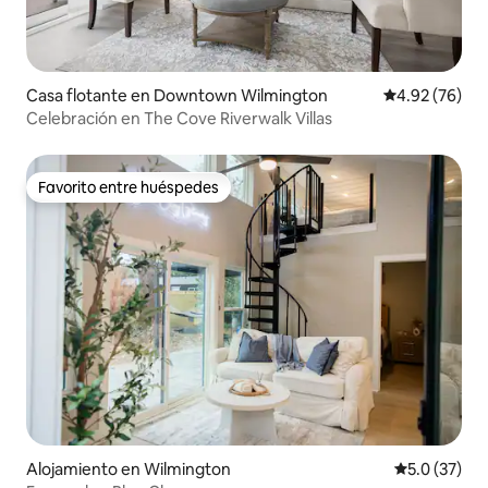
Casa flotante en Downtown Wilmington
Calificación p
4.92 (76)
Celebración en The Cove Riverwalk Villas
Favorito entre huéspedes
Favorito entre huéspedes
Alojamiento en Wilmington
Calificación
5.0 (37)