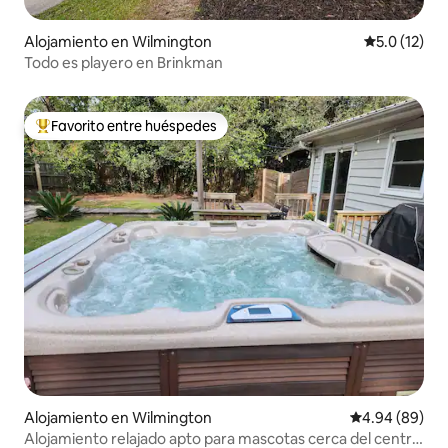
Alojamiento en Wilmington
Calificación
5.0 (12)
Todo es playero en Brinkman
Favorito entre huéspedes
Favorito entre huéspedes preferido
Alojamiento en Wilmington
Calificación p
4.94 (89)
Alojamiento relajado apto para mascotas cerca del centro