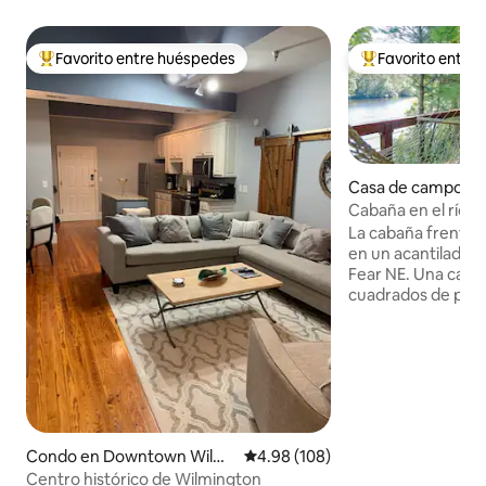
Favorito entre huéspedes
Favorito entre
Favorito entre huéspedes preferido
Favorito entre hu
Casa de campo en
ayne
Cabaña en el río B
La cabaña frente 
en un acantilado co
Fear NE. Una caba
cuadrados de plan
las comodidades. 
equipada, cama t
cama, detalles de
casa, techo alto, 
con ducha a ras de
cubierto con venti
espectaculares vist
Condo en Downtown Wilmi
Calificación promedio: 4.98 de 5
4.98 (108)
relajante o una e
ngton
Centro histórico de Wilmington
Rampa para botes a