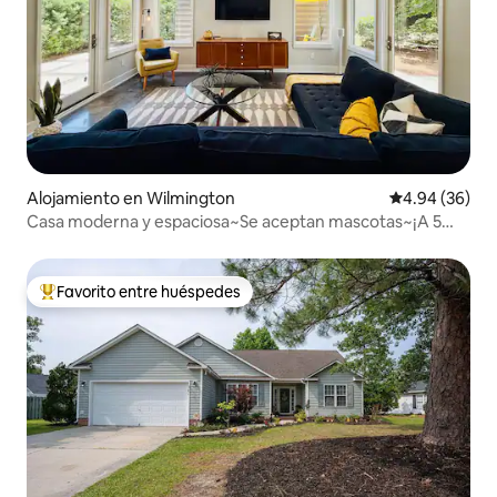
Alojamiento en Wilmington
Calificación p
4.94 (36)
Casa moderna y espaciosa~Se aceptan mascotas~¡A 5
minutos de la playa!
Favorito entre huéspedes
Favorito entre huéspedes preferido