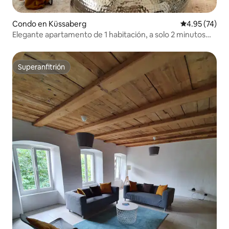
Condo en Küssaberg
Calificación 
4.95 (74)
Elegante apartamento de 1 habitación, a solo 2 minutos
del Rin
Superanfitrión
Superanfitrión