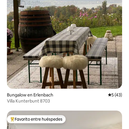
Bungalow en Erlenbach
Calificaci
5 (43)
Villa Kunterbunt 8703
Favorito entre huéspedes
Favorito entre huéspedes preferido