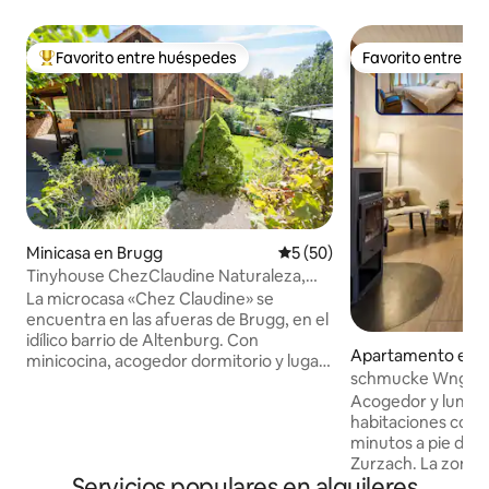
Favorito entre huéspedes
Favorito entre h
Favorito entre huéspedes preferido
Favorito entre h
Minicasa en Brugg
Calificación promedio: 5 de 
5 (50)
Tinyhouse ChezClaudine Naturaleza,
Relax, Jardín, Aare
La microcasa «Chez Claudine» se
encuentra en las afueras de Brugg, en el
idílico barrio de Altenburg. Con
Apartamento en B
minicocina, acogedor dormitorio y lugar
ch
schmucke Wng, Net
de trabajo en la galería con vistas,
Thermalbad Zurz
Acogedor y lumin
asiento en el jardín salvajemente
habitaciones con 
romántico, aparcamiento gratuito y wifi.
minutos a pie de l
Un oasis para relajarse o trabajar, un
Zurzach. La zona 
buen punto de partida para explorar,
Servicios populares en alquileres
Nahrerhohlungsgebi
visitar lugares de interés y hacer