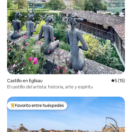
Castillo en Eglisau
Calificaci
5 (15)
El castillo del artista: historia, arte y espíritu
Favorito entre huéspedes
Favorito entre huéspedes preferido