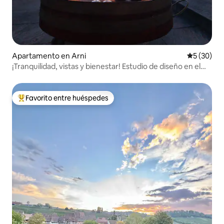
Apartamento en Arni
Calificaci
5 (30)
¡Tranquilidad, vistas y bienestar! Estudio de diseño en el
campo
Favorito entre huéspedes
Favorito entre huéspedes preferido