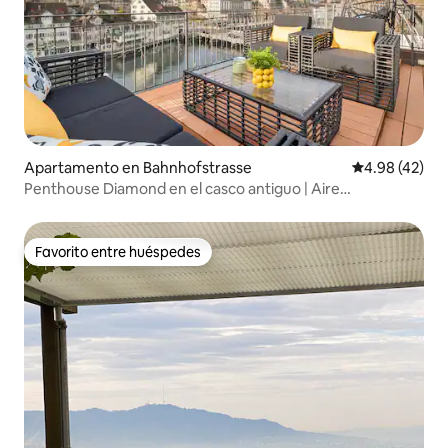
Apartamento en Bahnhofstrasse
Calificación 
4.98 (42)
Penthouse Diamond en el casco antiguo | Aire
acondicionado | Terraza privada en la azotea
Favorito entre huéspedes
Favorito entre huéspedes