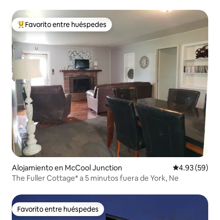
Favorito entre huéspedes
Favorito entre huéspedes preferido
Alojamiento en McCool Junction
Calificación p
4.93 (59)
The Fuller Cottage* a 5 minutos fuera de York, Ne
Favorito entre huéspedes
Favorito entre huéspedes