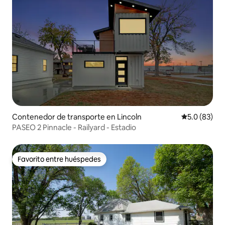
Contenedor de transporte en Lincoln
Calificación
5.0 (83)
PASEO 2 Pinnacle - Railyard - Estadio
Favorito entre huéspedes
Favorito entre huéspedes