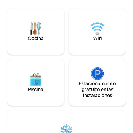
familiar! Enfermeras de viaje: ¡hay
huéspedes adicionales. Gran patio
hospitales en Frie
trasero. Patio con mesa y asientos.
Ginebra cerca! Estudiantes
Libros, juegos, televisión inteligente,
universitarios: a so
lavadora/secadora. HVAC con filtro de
Concordia, a 31 mil
alergias/virus. Se admiten perros,
de Doane, a 12 mil
pequeña zona vallada para hacer sus
necesidades. La casa tiene
Cocina
Wifi
aproximadamente 100 años, está limpia
y cuidada, con algunas muescas, grietas
y crujidos que le dan autenticidad.
Estacionamiento
Piscina
gratuito en las
instalaciones