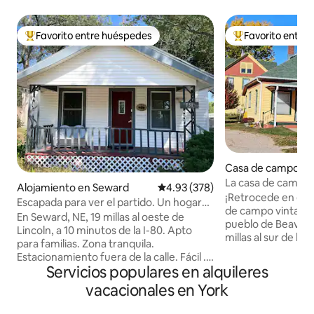
Favorito entre huéspedes
Favorito entre
Favorito entre huéspedes preferido
Favorito entre hu
Casa de campo en
Crossing
La casa de campo 
Alojamiento en Seward
Calificación promedio: 4.93 de 5
4.93 (378)
alojamiento
¡Retrocede en el 
Escapada para ver el partido. Un hogar
de campo vintage
lejos de casa.
En Seward, NE, 19 millas al oeste de
pueblo de Beaver Crossi
Lincoln, a 10 minutos de la I-80. Apto
millas al sur de la
para familias. Zona tranquila.
ofrece un alojami
Estacionamiento fuera de la calle. Fácil .6
tu viaje por carretera. ¡A solo 45 m
Servicios populares en alquileres
millas a pie de restaurantes y tiendas, 1.3
la migración de grullas
millas a Concordia U. Dos dormitorios: 1
vacacionales en York
la ciudad de las fie
cama queen, 1 cama completa.
semana de Husker
Colchones de aire, cuna, PackNPlay para