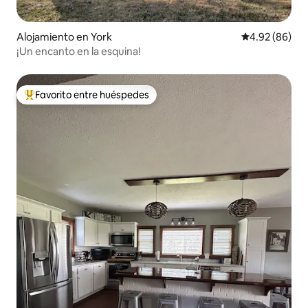
Alojamiento en York
Calificación p
4.92 (86)
¡Un encanto en la esquina!
Favorito entre huéspedes
Favorito entre huéspedes preferido