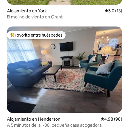
Alojamiento en York
Calificación
5.0 (13)
El molino de viento en Grant
Favorito entre huéspedes
Favorito entre huéspedes preferido
Alojamiento en Henderson
Calificación p
4.98 (98)
A 5 minutos de la I-80, pequeña casa acogedora