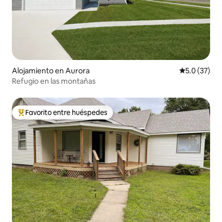
Alojamiento en Aurora
Calificación
5.0 (37)
Refugio en las montañas
Favorito entre huéspedes
Favorito entre huéspedes preferido