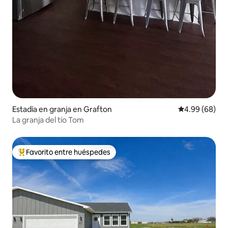
Estadía en granja en Grafton
Calificación p
4.99 (68)
La granja del tío Tom
Favorito entre huéspedes
Favorito entre huéspedes preferido