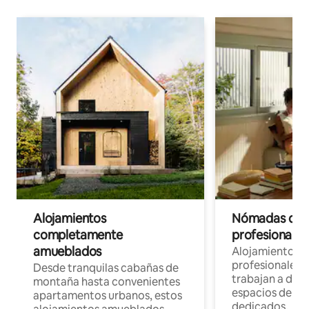
Alojamientos
Nómadas digit
completamente
profesionales 
amueblados
Alojamientos 
profesionales 
Desde tranquilas cabañas de
trabajan a dist
montaña hasta convenientes
espacios de tr
apartamentos urbanos, estos
dedicados.