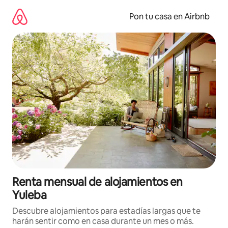
Omite
el
Pon tu casa en Airbnb
contenido
Renta mensual de alojamientos en
Yuleba
Descubre alojamientos para estadías largas que te
harán sentir como en casa durante un mes o más.