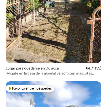
Lugar para quedarse en Dulacca
Calificación 
4.71 (35)
¡Alójate en la casa de la abuela! Se admiten mascotas,
capacidad para 9 personas
Favorito entre huéspedes
Favorito entre huéspedes preferido