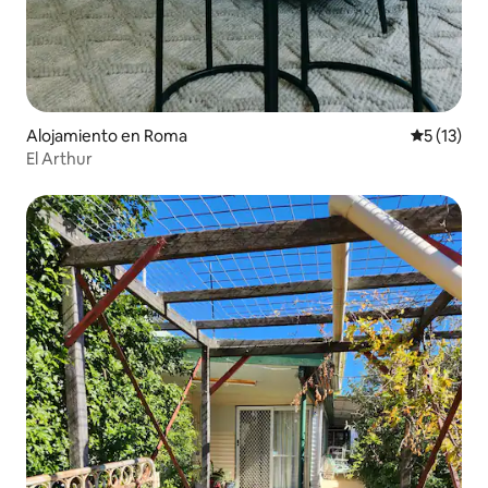
Alojamiento en Roma
Calificaci
5 (13)
El Arthur