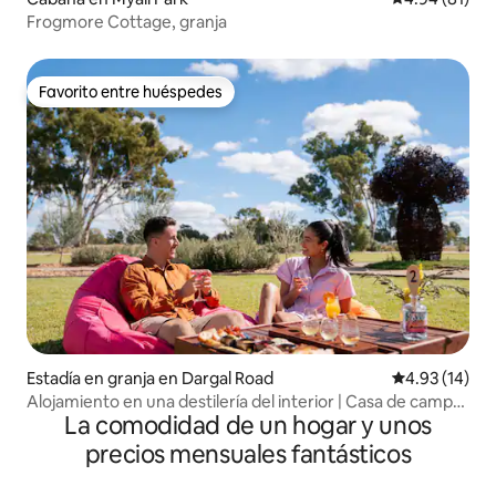
Frogmore Cottage, granja
Favorito entre huéspedes
Favorito entre huéspedes
Estadía en granja en Dargal Road
Calificación 
4.93 (14)
Alojamiento en una destilería del interior | Casa de campo
La comodidad de un hogar y unos
de lujo
precios mensuales fantásticos