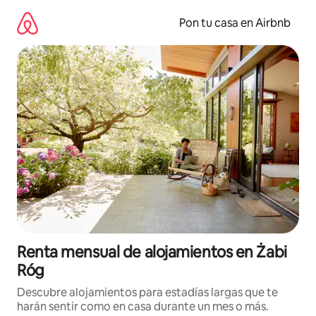
Omite
el
Pon tu casa en Airbnb
contenido
Renta mensual de alojamientos en Żabi
Róg
Descubre alojamientos para estadías largas que te
harán sentir como en casa durante un mes o más.