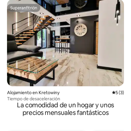
Superanfitrión
Superanfitrión
Alojamiento en Kretowiny
Calificac
5 (3)
Tiempo de desaceleración
La comodidad de un hogar y unos
precios mensuales fantásticos