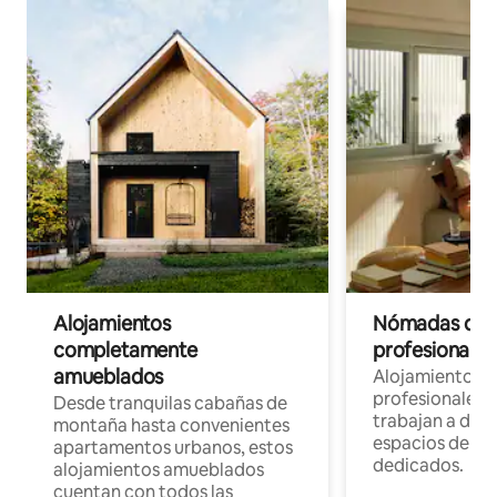
Alojamientos
Nómadas digit
completamente
profesionales 
amueblados
Alojamientos 
profesionales 
Desde tranquilas cabañas de
trabajan a dist
montaña hasta convenientes
espacios de tr
apartamentos urbanos, estos
dedicados.
alojamientos amueblados
cuentan con todos las