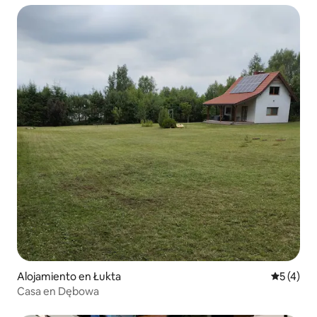
Alojamiento en Łukta
Calificac
5 (4)
Casa en Dębowa