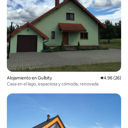
Alojamiento en Gulbity
Calificación p
4.96 (26)
Casa en el lago, espaciosa y cómoda, renovada