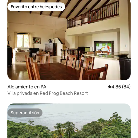
Favorito entre huéspedes
Favorito entre huéspedes
Alojamiento en PA
Calificación p
4.86 (84)
Villa privada en Red Frog Beach Resort
Superanfitrión
Superanfitrión