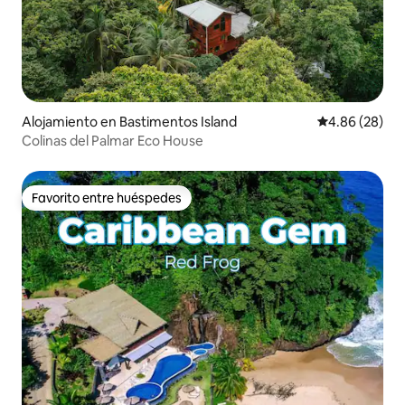
Alojamiento en Bastimentos Island
Calificación p
4.86 (28)
Colinas del Palmar Eco House
Favorito entre huéspedes
Favorito entre huéspedes