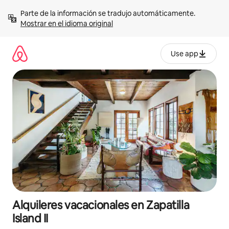
Omite
Parte de la información se tradujo automáticamente. 
el
Mostrar en el idioma original
contenido
Use app
Alquileres vacacionales en Zapatilla
Island II