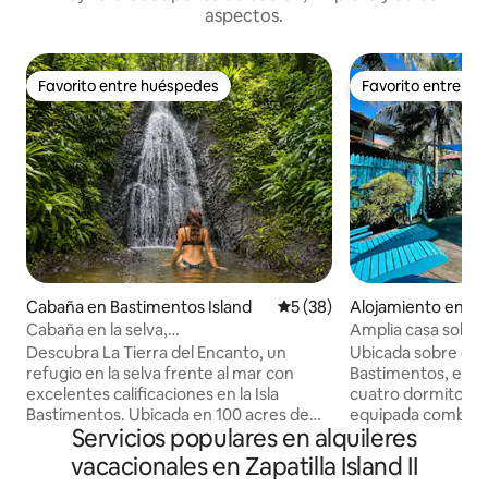
aspectos.
Favorito entre huéspedes
Favorito entre h
Favorito entre huéspedes
Favorito entre h
Cabaña en Bastimentos Island
Calificación promedio: 5 de 
5 (38)
Alojamiento en B
s Island
Cabaña en la selva,
Amplia casa sobre 
cascadas/océano/senderos/100 acres
inmersión
Descubra La Tierra del Encanto, un
Ubicada sobre el a
refugio en la selva frente al mar con
Bastimentos, esta 
excelentes calificaciones en la Isla
cuatro dormitorios
Bastimentos. Ubicada en 100 acres de
equipada combina l
Servicios populares en alquileres
selva tropical protegida, esta casita
del Caribe con las 
ofrece avistamiento de aves, cascadas,
modernas. Con más de 2000 pies
vacacionales en Zapatilla Island II
un bosque de cacao y kilómetros de
cuadrados de es