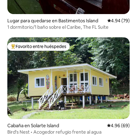
Lugar para quedarse en Bastimentos Island
Calificación p
4.94 (79)
1 dormitorio/1 baño sobre el Caribe, The FL Suite
Favorito entre huéspedes
Favorito entre huéspedes preferido
Cabaña en Solarte Island
Calificación p
4.96 (69)
Bird's Nest • Acogedor refugio frente al agua