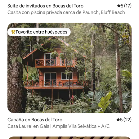
Suite de invitados en Bocas del Toro
Calificaci
5 (17)
Casita con piscina privada cerca de Paunch, Bluff Beach
Favorito entre huéspedes
Favorito entre huéspedes preferido
Cabaña en Bocas del Toro
Calificaci
5 (22)
Casa Laurel en Gaia | Amplia Villa Selvática + A/C