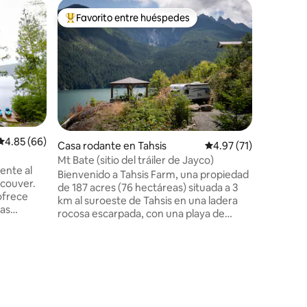
Casa ado
Favorito entre huéspedes
Favorit
Favorito entre huéspedes preferido
Favorit
Acogedor
Vistas al
patio tra
sol. Barr
poca dist
locales. El embarcadero de la ciudad está
a solo 2 
montaña 
Dos campo
Calificación promedio: 4.85 de 5, 66 reseñas
4.85 (66)
Marble Ri
Casa rodante en Tahsis
Calificación promedio:
4.97 (71)
camino a
Mt Bate (sitio del tráiler de Jayco)
ente al
que los v
Bienvenido a Tahsis Farm, una propiedad
ncouver.
Bay a través 
de 187 acres (76 hectáreas) situada a 3
ofrece
completam
km al suroeste de Tahsis en una ladera
tas
libre abi
rocosa escarpada, con una playa de
 total,
21:00
guijarros, una cascada de 90 pies cerca y
o
unas vistas espectaculares de la
uraleza.
montaña Tahsis, el monte McKelvie y la
belleza.
montaña Rugged. El sitio Mount Bate
 de
consta de un remolque Jayco 175RD SLX
mite el uso
2018 equipado con todas las
libre***
comodidades básicas: un cenador con