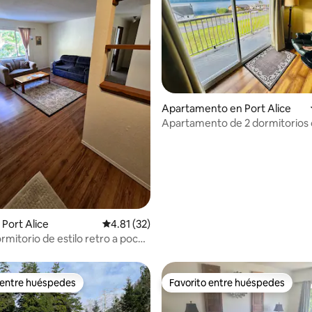
Apartamento en Port Alice
Apartamento de 2 dormitorios 
al mar
 4.95 de 5, 20 reseñas
Port Alice
Calificación promedio: 4.81 de 5, 32 reseñas
4.81 (32)
rmitorio de estilo retro a pocos
a playa.
 entre huéspedes
Favorito entre huéspedes
 entre huéspedes
Favorito entre huéspedes