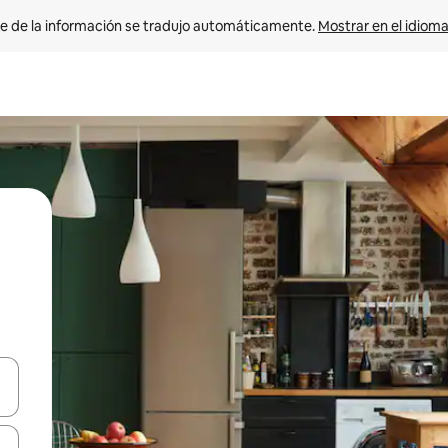
e de la información se tradujo automáticamente. 
Mostrar en el idioma
n las teclas de flecha hacia arriba y hacia abajo o explora con el tact