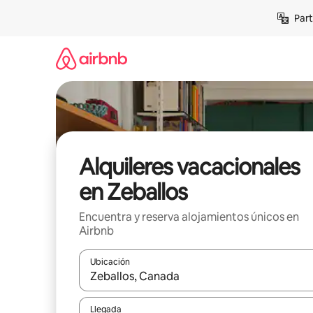
Omite
Part
el
contenido
Alquileres vacacionales
en Zeballos
Encuentra y reserva alojamientos únicos en
Airbnb
Ubicación
Cuando los resultados estén disponibles, navega co
Llegada