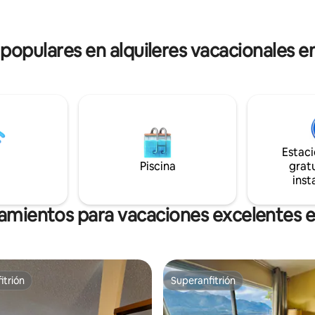
todo lo esencial, su aventura al
**15 % de descuento para** Fue
 le espera. Hay kayaks
orden Militares / veteranos Bomberos
s para su uso previa solicitud.
Paramédicos Número de registro
 mensaje directamente al
 populares en alquileres vacacionales e
H736475618 Número de licencia
para que le dé consejos sobre la
comercial 3987
Estac
Piscina
gratu
inst
jamientos para vacaciones excelentes e
itrión
Superanfitrión
itrión
Superanfitrión