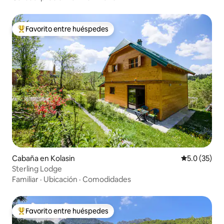
Favorito entre huéspedes
Favorito entre huéspedes preferido
Cabaña en Kolasin
Calificación
5.0 (35)
Sterling Lodge
Familiar
·
Ubicación
·
Comodidades
Favorito entre huéspedes
Favorito entre huéspedes preferido