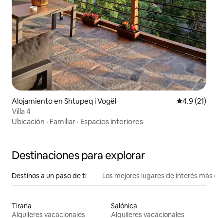
Alojamiento en Shtupeq i Vogël
Calificación
4.9 (21)
Villa 4
Ubicación
·
Familiar
·
Espacios interiores
Destinaciones para explorar
Destinos a un paso de ti
Los mejores lugares de interés más 
Tirana
Salónica
Alquileres vacacionales
Alquileres vacacionales