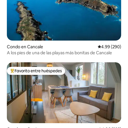
Condo en Cancale
Calificación pr
4.99 (290)
A los pies de una de las playas más bonitas de Cancale
Favorito entre huéspedes
Favorito entre huéspedes preferido