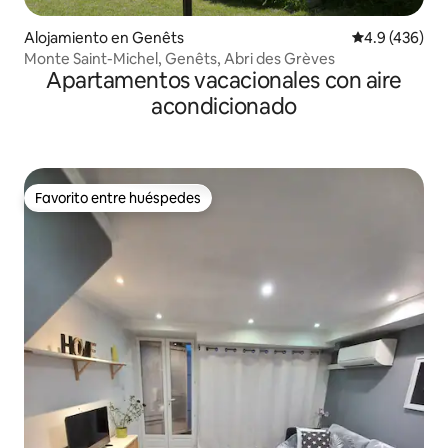
Alojamiento en Genêts
Calificación 
4.9 (436)
Monte Saint-Michel, Genêts, Abri des Grèves
Apartamentos vacacionales con aire
acondicionado
Favorito entre huéspedes
Favorito entre huéspedes