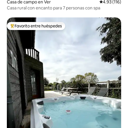
Casa de campo en Ver
Calificación p
4.93 (116)
Casa rural con encanto para 7 personas con spa
Favorito entre huéspedes
Favorito entre huéspedes preferido