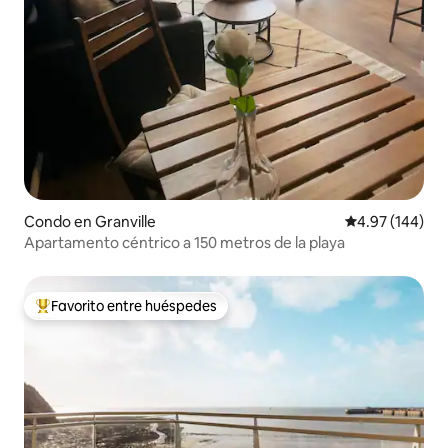
Condo en Granville
Calificación pr
4.97 (144)
Apartamento céntrico a 150 metros de la playa
Favorito entre huéspedes
Favorito entre huéspedes preferido