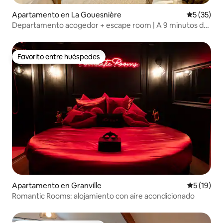
Apartamento en La Gouesnière
Calificaci
5 (35)
Departamento acogedor + escape room | A 9 minutos de
Saint-Malo
Favorito entre huéspedes
Favorito entre huéspedes
Apartamento en Granville
Calificaci
5 (19)
Romantic Rooms: alojamiento con aire acondicionado