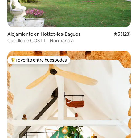
Alojamiento en Hottot-les-Bagues
Calificació
5 (123)
Castillo de COSTIL - Normandía
Favorito entre huéspedes
Favorito entre huéspedes preferido