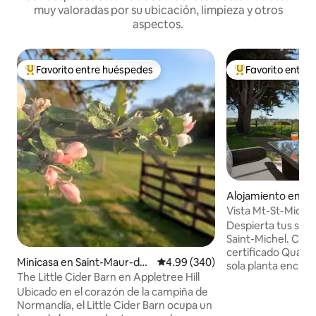
muy valoradas por su ubicación, limpieza y otros
aspectos.
Favorito entre huéspedes
Favorito entre
Favorito entre huéspedes preferido
Favorito entre hu
Alojamiento en D
thon
Vista Mt-St-Michel
tranquilidad y futb
Despierta tus sent
Saint-Michel. Clasi
certificado Qualid
Minicasa en Saint-Maur-des
Calificación promedio: 4.99 de 5
4.99 (340)
sola planta enclav
-Bois
The Little Cider Barn en Appletree Hill
campo ofrece impr
Ubicado en el corazón de la campiña de
180° de la bahía. En
Normandía, el Little Cider Barn ocupa un
acogedores dormit