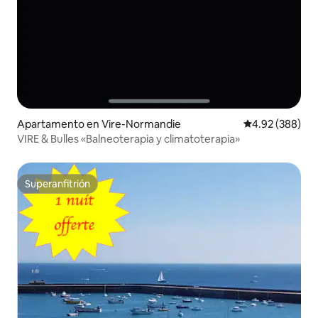
Apartamento en Vire-Normandie
Calificación pr
4.92 (388)
VIRE & Bulles «Balneoterapia y climatoterapia»
Superanfitrión
Superanfitrión