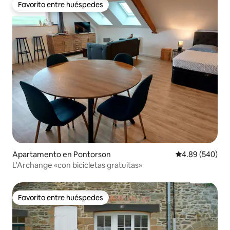
Favorito entre huéspedes
Favorito entre huéspedes
Apartamento en Pontorson
Calificación pr
4.89 (540)
L'Archange «con bicicletas gratuitas»
Favorito entre huéspedes
Favorito entre huéspedes