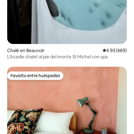
Chalé en Beauvoir
Calificación pr
4.93 (469)
L'Acadie chalet al pie del monte St Michel con spa
Favorito entre huéspedes
Favorito entre huéspedes