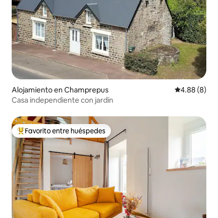
Alojamiento en Champrepus
Calificación 
4.88 (8)
Casa independiente con jardín
Favorito entre huéspedes
Favorito entre huéspedes preferido