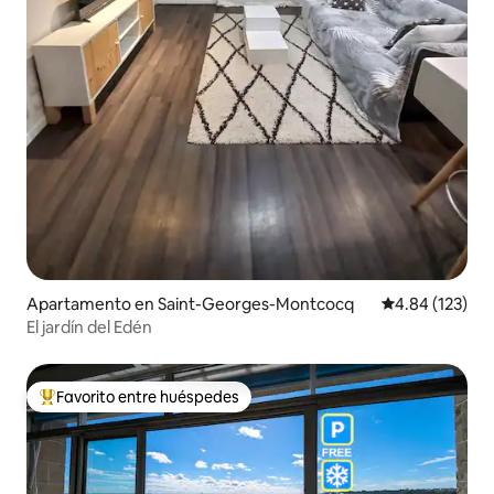
Apartamento en Saint-Georges-Montcocq
Calificación p
4.84 (123)
El jardín del Edén
Favorito entre huéspedes
Favorito entre huéspedes preferido