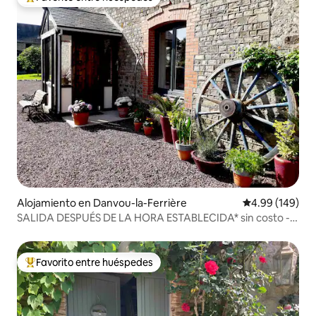
Favorito entre huéspedes preferido
Alojamiento en Danvou-la-Ferrière
Calificación pr
4.99 (149)
SALIDA DESPUÉS DE LA HORA ESTABLECIDA* sin costo -
Capacidad para 14 personas
Favorito entre huéspedes
Favorito entre huéspedes preferido