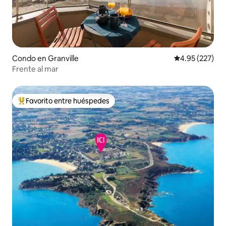
Condo en Granville
Calificación pr
4.95 (227)
Frente al mar
Favorito entre huéspedes
Favorito entre huéspedes preferido