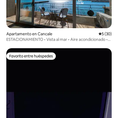
Apartamento en Cancale
Calificaci
5 (30)
ESTACIONAMIENTO • Vista al mar • Aire acondicionado •
Le Sudet
Favorito entre huéspedes
Favorito entre huéspedes