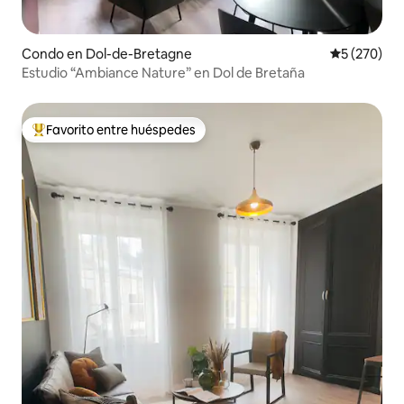
Condo en Dol-de-Bretagne
Calificación
5 (270)
Estudio “Ambiance Nature” en Dol de Bretaña
Favorito entre huéspedes
Favorito entre huéspedes preferido