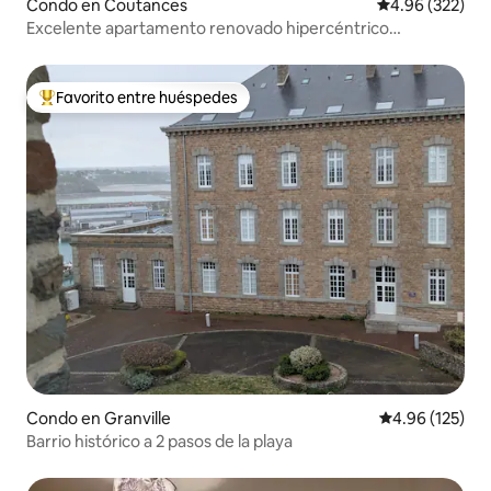
Condo en Coutances
Calificación pr
4.96 (322)
Excelente apartamento renovado hipercéntrico
aparcamiento privado
Favorito entre huéspedes
Favorito entre huéspedes preferido
Condo en Granville
Calificación p
4.96 (125)
Barrio histórico a 2 pasos de la playa