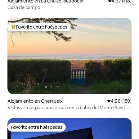
Alojamiento en La Chaise-Baudouin
Calificación p
4.97 (118)
Casa de campo
Favorito entre huéspedes
Favorito entre huéspedes preferido
Alojamiento en Cherrueix
Calificación pr
4.96 (159)
Vistas al mar para una escala en la bahía del Monte Saint-
Michel
Favorito entre huéspedes
Favorito entre huéspedes