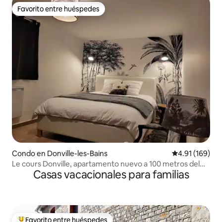
Favorito entre huéspedes
Favorito entre huéspedes
Condo en Donville-les-Bains
Calificación p
4.91 (169)
Le cours Donville, apartamento nuevo a 100 metros del
Casas vacacionales para familias
mar
Favorito entre huéspedes