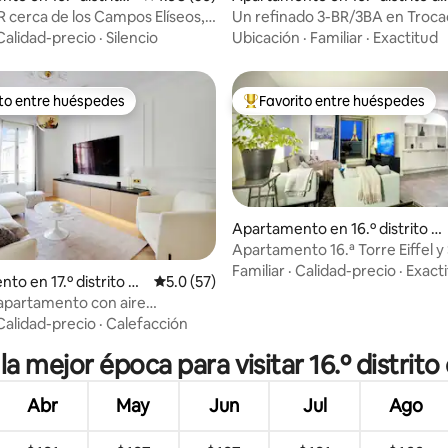
París
R cerca de los Campos Elíseos,
Un refinado 3-BR/3BA en Troca
arisino
Tour Eiffel
Calidad-precio
·
Silencio
Ubicación
·
Familiar
·
Exactitud
ito entre huéspedes
Favorito entre huéspedes
 entre huéspedes preferido
Favorito entre huéspedes prefe
Apartamento en 16.º distrito d
e París
Apartamento 16.ª Torre Eiffel y
m2
Familiar
·
Calidad-precio
·
Exact
 4.97 de 5, 34 reseñas
to en 17.º distrito de
Calificación promedio: 5.0 de 5, 57 reseñas
5.0 (57)
apartamento con aire
nado 2 dormitorios/6 personas
Calidad-precio
·
Calefacción
7/Monceau
la mejor época para visitar 16.º distrito
Abr
May
Jun
Jul
Ago