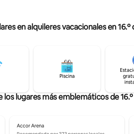
te mejoran la practicidad de
serenamente de su estancia.
ante morada. Edificio seguro y
tástico.
ares en alquileres vacacionales en 16.º d
Estac
Piscina
gratu
inst
e los lugares más emblemáticos de 16.º d
Accor Arena