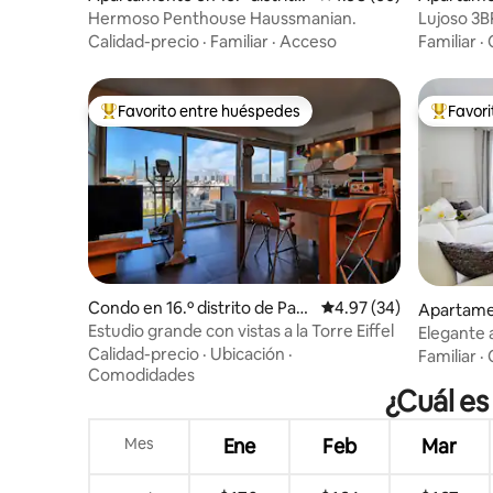
de París
de París
Hermoso Penthouse Haussmanian.
Lujoso 3B
encanto p
Calidad-precio
·
Familiar
·
Acceso
Familiar
·
Favorito entre huéspedes
Favor
Favorito entre huéspedes preferido
Favorito
Condo en 16.º distrito de Parí
Calificación promedio:
4.97 (34)
Apartamen
s
París
Estudio grande con vistas a la Torre Eiffel
Elegante 
acondicio
Calidad-precio
·
Ubicación
·
Familiar
·
– París 1
Comodidades
¿Cuál es 
Mes
Ene
Feb
Mar