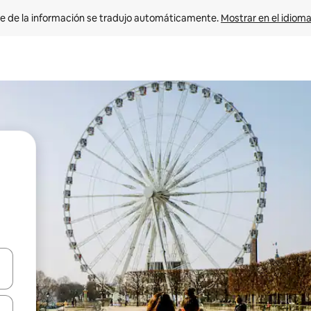
e de la información se tradujo automáticamente. 
Mostrar en el idioma
n las teclas de flecha hacia arriba y hacia abajo o explora con el tact