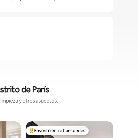
trito de París
limpieza y otros aspectos.
Apartamen
Favorito entre huéspedes
Favorit
Favorito entre huéspedes preferido
Favorit
de París
Apartamen