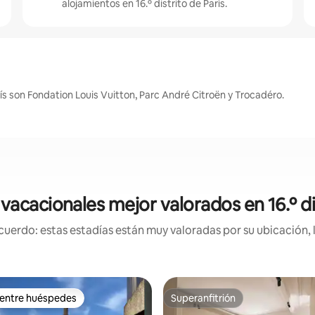
alojamientos en 16.º distrito de París.
rís son Fondation Louis Vuitton, Parc André Citroën y Trocadéro.
vacacionales mejor valorados en 16.º dis
uerdo: estas estadías están muy valoradas por su ubicación, 
 entre huéspedes
Superanfitrión
 entre huéspedes
Superanfitrión