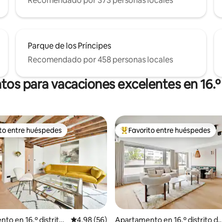
Recomendado por 373 personas locales
Parque de los Príncipes
Recomendado por 458 personas locales
tos para vacaciones excelentes en 16.º d
ito entre huéspedes
Favorito entre huéspedes
 entre huéspedes preferido
Favorito entre huéspedes prefe
 4.98 de 5, 60 reseñas
to en 16.º distrito
Calificación promedio: 4.98 de 5, 56 reseñas
4.98 (56)
Apartamento en 16.º distrito d