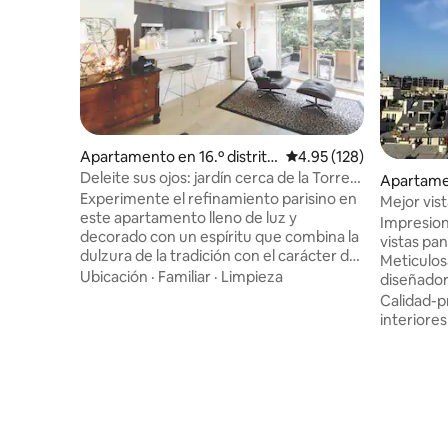
Apartamento en 16.º distrito
Calificación promedio: 
4.95 (128)
de París
Deleite sus ojos: jardín cerca de la Torre
Apartamen
Eiffel
Experimente el refinamiento parisino en
sement de
Mejor vist
este apartamento lleno de luz y
reformad
Impresion
decorado con un espíritu que combina la
vistas pan
dulzura de la tradición con el carácter de
Meticulo
lo contemporáneo. Atemporal y
Ubicación
·
Familiar
·
Limpieza
diseñador
funcional, todas sus habitaciones dan a
con grand
Calidad-p
un adorable jardín. ¡Un entorno ideal,
balcón y 
interiores
protegido por un jardín a 3 pasos de los
con un el
«quais» del Sena y del puente de Bir-
ocupa un l
Hakeim! Todo el apartamento, con
ducha ita
internet y cable. ¡Al principio para dar
equipada p
información! Barrio animado y cálido,
de 42" co
equidistante de la Torre Eiffel, los muelles
ancha ráp
y la muy comercial rue de passy Metro