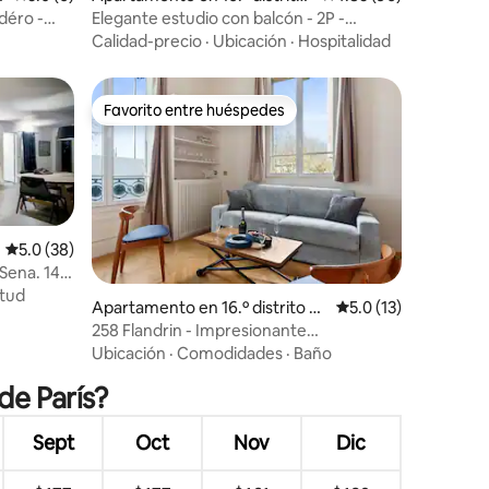
de París
déro -
Elegante estudio con balcón - 2P -
Trocadéro/Passy
Calidad-precio
·
Ubicación
·
Hospitalidad
Favorito entre huéspedes
rido
Favorito entre huéspedes
Calificación promedio: 5.0 de 5, 38 reseñas
5.0 (38)
 Sena. 140
itud
Apartamento en 16.º distrito d
Calificación promedi
5.0 (13)
e París
258 Flandrin - Impresionante
departamento con aire acondicionado
Ubicación
·
Comodidades
·
Baño
en París 16
 de París?
Sept
Oct
Nov
Dic