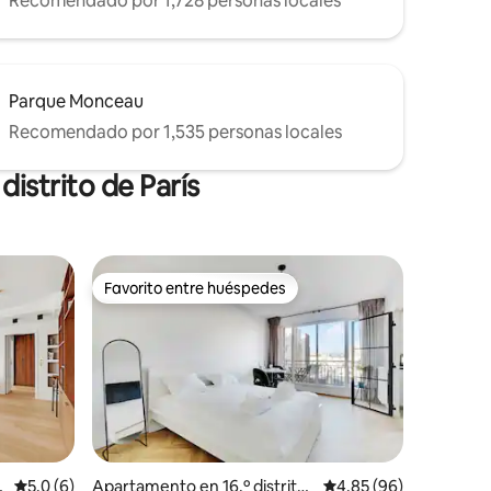
Recomendado por 1,728 personas locales
Parque Monceau
Recomendado por 1,535 personas locales
istrito de París
Favorito entre huéspedes
rido
Favorito entre huéspedes
e
Calificación promedio: 5.0 de 5, 6 reseñas
5.0 (6)
Apartamento en 16.º distrito
Calificación promedio:
4.85 (96)