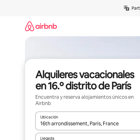
Omite
Part
el
contenido
Alquileres vacacionales
en 16.º distrito de París
Encuentra y reserva alojamientos únicos en
Airbnb
Ubicación
Cuando los resultados estén disponibles, navega co
Llegada