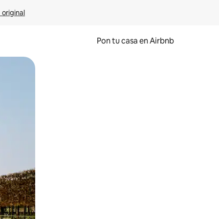
 original
Pon tu casa en Airbnb
o o desliza el dedo.