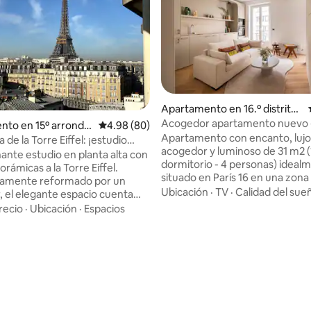
4.95 de 5, 128 reseñas
Apartamento en 16.º distrito
de París
Acogedor apartamento nuevo - 
to en 15º arrondis
Calificación promedio: 4.98 de 5, 80 reseñas
4.98 (80)
Apartamento con encanto, lujo
 París
a de la Torre Eiffel: ¡estudio
acogedor y luminoso de 31 m2 (
o!
ante estudio en planta alta con
dormitorio - 4 personas) ideal
orámicas a la Torre Eiffel.
situado en París 16 en una zona
samente reformado por un
cerca del Trocadero, y tranquilo
Ubicación
·
TV
·
Calidad del sue
, el elegante espacio cuenta
minutos del metro Jasmin) con 
es ventanales, un encantador
recio
·
Ubicación
·
Espacios
comercios de proximidad. El alojamiento
una cama tamaño queen junto
ofrece acabados modernos y cá
egante sofá. El elocuente baño
espacio optimizado: dormitorio 
ugar central con su lujosa
estar (sofá cama) separados po
liana. La cocina americana está
elegante partición con un telev
ara las delicias culinarias. TV
integrado extraíble. Está total
n Netflix, mientras que la banda
equipado (electrodomésticos, 
ida y una secadora
cama, etc.) para que disfrute