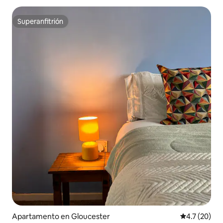
Superanfitrión
Superanfitrión
Apartamento en Gloucester
Calificación
4.7 (20)