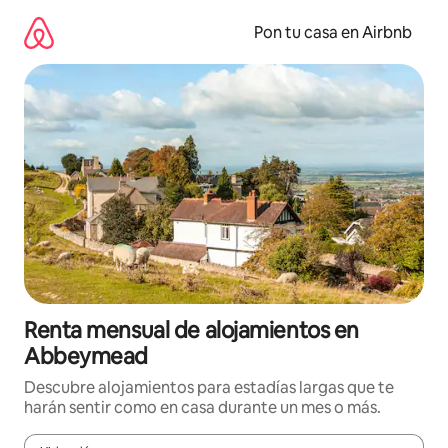
Omite
el
Pon tu casa en Airbnb
contenido
Renta mensual de alojamientos en
Abbeymead
Descubre alojamientos para estadías largas que te
harán sentir como en casa durante un mes o más.