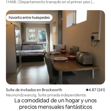
1 HAB. | Departamento tranquilo en el primer piso |
Estacionamiento gratuito
Favorito entre huéspedes
Favorito entre huéspedes
Suite de invitados en Brockworth
Calificación p
4.87 (241)
Neunundzwanzig. Suite privada independiente.
La comodidad de un hogar y unos
precios mensuales fantásticos