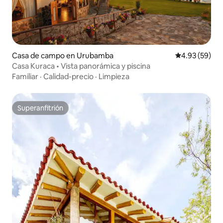
Casa de campo en Urubamba
Calificación p
4.93 (59)
Casa Kuraca • Vista panorámica y piscina
Familiar
·
Calidad-precio
·
Limpieza
Superanfitrión
Superanfitrión