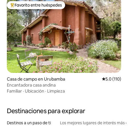
Favorito entre huéspedes
Favorito entre huéspedes preferido
Casa de campo en Urubamba
Calificación 
5.0 (110)
Encantadora casa andina
Familiar
·
Ubicación
·
Limpieza
Destinaciones para explorar
Destinos a un paso de ti
Los mejores lugares de interés más 