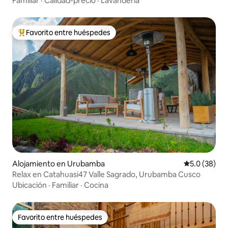
Familiar
·
Calidad-precio
·
Lavandería
Favorito entre huéspedes
Favorito entre huéspedes preferido
Alojamiento en Urubamba
Calificación
5.0 (38)
Relax en Catahuasi47 Valle Sagrado, Urubamba Cusco
Ubicación
·
Familiar
·
Cocina
Favorito entre huéspedes
Favorito entre huéspedes