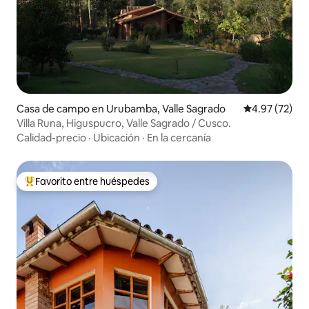
Casa de campo en Urubamba, Valle Sagrado
Calificación 
4.97 (72)
Villa Runa, Higuspucro, Valle Sagrado / Cusco.
Calidad-precio
·
Ubicación
·
En la cercanía
Favorito entre huéspedes
Favorito entre huéspedes preferido