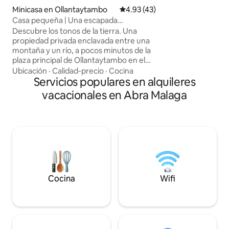
ahumador/parrilla
Minicasa en Ollantaytambo
Calificación promedio: 4.93 de 
4.93 (43)
inolvidables. En el 
Casa pequeña | Una escapada
acogedor, habitac
acogedora en la naturaleza
grandes ventanale
Descubre los tonos de la tierra. Una
naturaleza. Ideal p
propiedad privada enclavada entre una
grupos pequeños 
montaña y un río, a pocos minutos de la
y una estancia úni
plaza principal de Ollantaytambo en el
Valle Sagrado del Perú. Esta pequeña
Ubicación
·
Calidad-precio
·
Cocina
casa incorpora una cama tamaño queen
Servicios populares en alquileres
hundida, creando un espacio acogedor e
vacacionales en Abra Malaga
íntimo mientras te despiertas con una
fascinante vista de la montaña. La cocina
está bien equipada para la preparación
de comidas y se extiende hasta un área
privada del jardín al aire libre. Los
huéspedes están invitados a explorar la
propiedad, incluida una plataforma de
8x10 metros. ¡Entra en la tranquilidad!
Cocina
Wifi