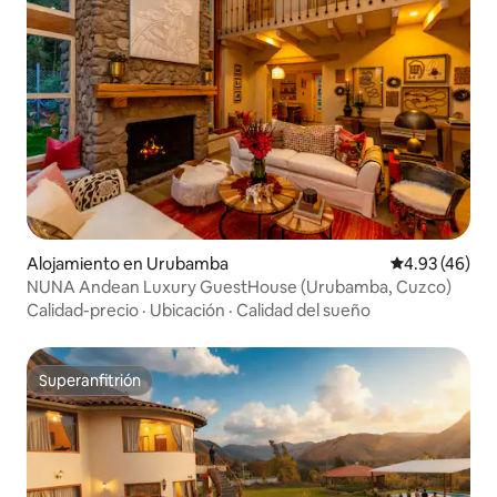
Alojamiento en Urubamba
Calificación 
4.93 (46)
NUNA Andean Luxury GuestHouse (Urubamba, Cuzco)
Calidad-precio
·
Ubicación
·
Calidad del sueño
Superanfitrión
Superanfitrión