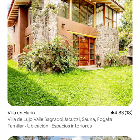
Villa en Harin
Calificación 
4.83 (18)
Villa de Lujo Valle Sagrado|Jacuzzi, Sauna, Fogata
Familiar
·
Ubicación
·
Espacios interiores