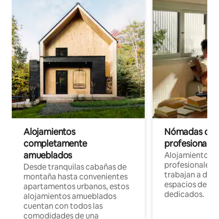
Alojamientos
Nómadas digit
completamente
profesionales 
amueblados
Alojamientos 
profesionales 
Desde tranquilas cabañas de
trabajan a dist
montaña hasta convenientes
espacios de tr
apartamentos urbanos, estos
dedicados.
alojamientos amueblados
cuentan con todos las
comodidades de una