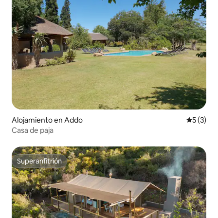
Alojamiento en Addo
Calificac
5 (3)
Casa de paja
Superanfitrión
Superanfitrión