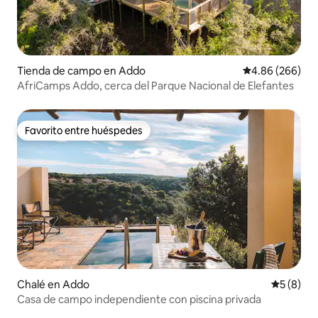
Tienda de campo en Addo
Calificación pr
4.86 (266)
AfriCamps Addo, cerca del Parque Nacional de Elefantes
Favorito entre huéspedes
Favorito entre huéspedes
Chalé en Addo
Calificac
5 (8)
Casa de campo independiente con piscina privada