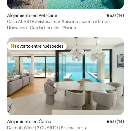
Alojamiento en Petrčane
Calificación
5.0 (14)
Casa AL ESTE #vistasalmar #piscina #sauna #fitness
#yoga
Ubicación
·
Calidad-precio
·
Piscina
Favorito entre huéspedes
Favorito entre huéspedes preferido
Alojamiento en Čelina
Calificación
5.0 (14)
DalmatiaVibe | 3 CUARTO | Piscina | Vista