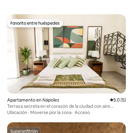
Favorito entre huéspedes
Favorito entre huéspedes
Apartamento en Nápoles
Calificació
5.0 (5)
Terraza secreta en el corazón de la ciudad con aire
acondicionado y ascensor
Ubicación
·
Moverse por la zona
·
Acceso
Superanfitrión