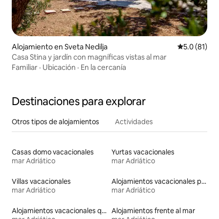
Alojamiento en Sveta Nedilja
Calificación
5.0 (81)
Casa Stina y jardín con magníficas vistas al mar
Familiar
·
Ubicación
·
En la cercanía
Destinaciones para explorar
Otros tipos de alojamientos
Actividades
Casas domo vacacionales
Yurtas vacacionales
mar Adriático
mar Adriático
Villas vacacionales
Alojamientos vacacionales para familias
mar Adriático
mar Adriático
Alojamientos vacacionales que admiten mascotas
Alojamientos frente al mar