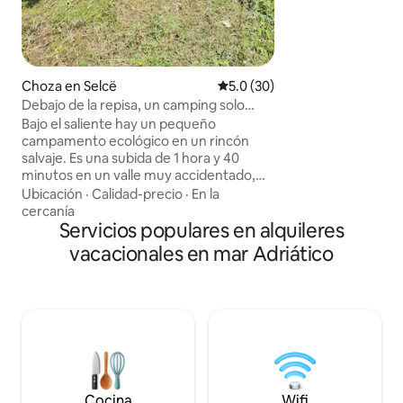
Venecia: hay alre
pero no son dema
un servicio de ent
directamente al depar
sala de almacenam
Choza en Selcë
Calificación promedio: 5.0 de 
5.0 (30)
Debajo de la repisa, un camping solo
para acceder a pie
Bajo el saliente hay un pequeño
campamento ecológico en un rincón
salvaje. Es una subida de 1 hora y 40
minutos en un valle muy accidentado,
pero tendrá la opción de conducir con
Ubicación
·
Calidad-precio
·
En la
nuestro camión durante casi la mitad.
cercanía
Under The Ledge se encuentra entre
Servicios populares en alquileres
una hermosa garganta y la cascada más
vacacionales en mar Adriático
grande de Albania. Tiene 3 cabañas con
estructura de A, ducha compartida y
baño. El camping tiene una terraza
panorámica, una pequeña cocina, parrilla
y un rincón de incendios. La propiedad
se erige como base para múltiples rutas
de senderismo y hermosas paredes para
hacer rappel.
Cocina
Wifi