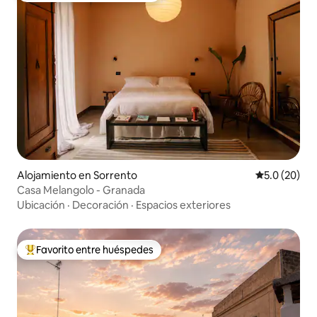
Alojamiento en Sorrento
Calificación
5.0 (20)
Casa Melangolo - Granada
Ubicación
·
Decoración
·
Espacios exteriores
Favorito entre huéspedes
Favorito entre huéspedes preferido