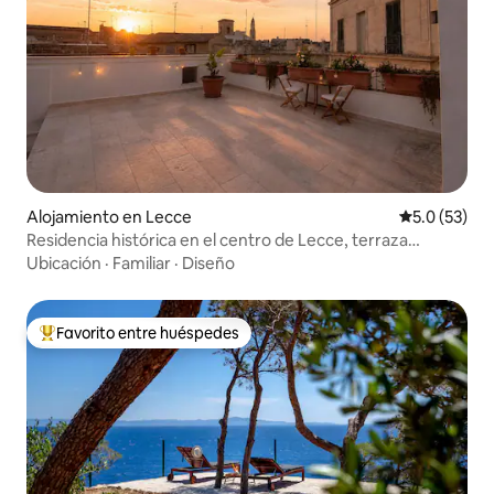
Alojamiento en Lecce
Calificación
5.0 (53)
Residencia histórica en el centro de Lecce, terraza
panorámica
Ubicación
·
Familiar
·
Diseño
Favorito entre huéspedes
Favorito entre huéspedes preferido