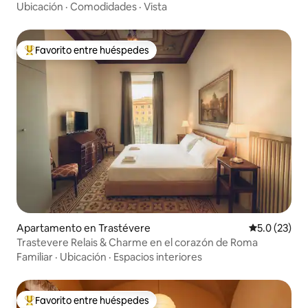
Ubicación
·
Comodidades
·
Vista
Favorito entre huéspedes
Favorito entre huéspedes preferido
Apartamento en Trastévere
Calificación
5.0 (23)
Trastevere Relais & Charme en el corazón de Roma
Familiar
·
Ubicación
·
Espacios interiores
Favorito entre huéspedes
Favorito entre huéspedes preferido