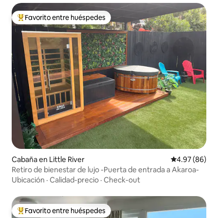
Favorito entre huéspedes
Favorito entre huéspedes preferido
Cabaña en Little River
Calificación p
4.97 (86)
Retiro de bienestar de lujo -Puerta de entrada a Akaroa-
Ubicación
·
Calidad-precio
·
Check-out
Favorito entre huéspedes
Favorito entre huéspedes preferido