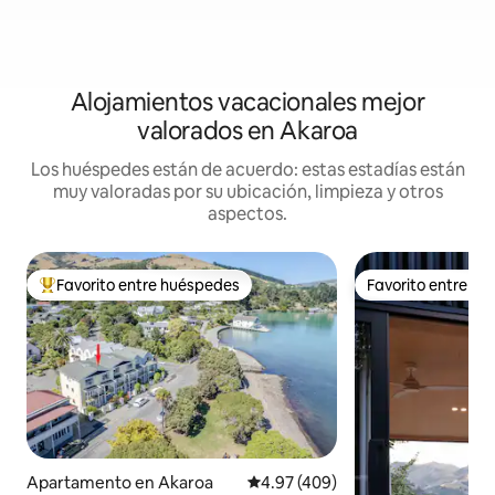
Alojamientos vacacionales mejor
valorados en Akaroa
Los huéspedes están de acuerdo: estas estadías están
muy valoradas por su ubicación, limpieza y otros
aspectos.
Favorito entre huéspedes
Favorito entre h
Favorito entre huéspedes preferido
Favorito entre h
Apartamento en Akaroa
Calificación promedio: 4.97 de 5
4.97 (409)