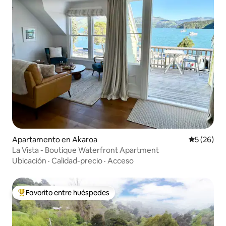
Apartamento en Akaroa
Calificaci
5 (26)
La Vista - Boutique Waterfront Apartment
Ubicación
·
Calidad-precio
·
Acceso
Favorito entre huéspedes
Favorito entre huéspedes preferido