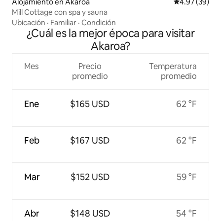
Alojamiento en Akaroa
Calificación p
4.97 (39)
Mill Cottage con spa y sauna
Ubicación
·
Familiar
·
Condición
¿Cuál es la mejor época para visitar
Akaroa?
Mes
Precio
Temperatura
promedio
promedio
Ene
$165 USD
62 °F
Feb
$167 USD
62 °F
Mar
$152 USD
59 °F
Abr
$148 USD
54 °F