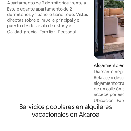
Apartamento de 2 dormitorios frente al
mar con aparcamiento
Este elegante apartamento de 2
dormitorios y 1 baño lo tiene todo. Vistas
directas sobre el muelle principal y el
puerto desde la sala de estar y el
dormitorio principal. Cafeterías,
Calidad-precio
·
Familiar
·
Peatonal
restaurantes, zona comercial y playa a la
vuelta de la esquina. Deja el coche en el
aparcamiento proporcionado. Cocina
totalmente equipada, comedor y
lavandería. Cómoda ropa de cama,
dormitorio principal con cama tamaño
Alojamiento en D
queen, segundo dormitorio con dos
rbour
Diamante negro
camas individuales. Disfruta de un café o
Relájate y descon
un vino en el balcón privado y contempla
alojamiento tranqui
la puesta de sol sobre el puerto. Nota:
de un callejón priv
acceso por escalera a la sala de estar del
accede por escalo
segundo piso y a los dormitorios del
está dividida en d
Ubicación
·
Familia
tercer piso.
Servicios populares en alquileres
por una cubierta 
altos y las parede
vacacionales en Akaroa
cálido interior co
de techo en cada 
chimenea de leña.