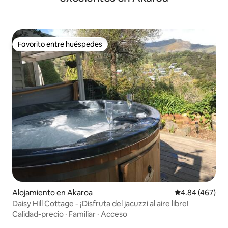
Favorito entre huéspedes
Favorito entre huéspedes
Alojamiento en Akaroa
Calificación pr
4.84 (467)
Daisy Hill Cottage - ¡Disfruta del jacuzzi al aire libre!
Calidad-precio
·
Familiar
·
Acceso