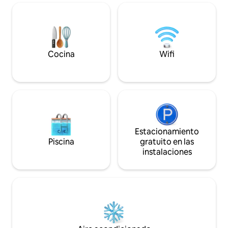
correderas de crist
espectaculares del 
Disfruta de una be
gran terraza o rel
caliente al aire lib
pie del supermerca
Cocina
Wifi
cervezas.
Estacionamiento
Piscina
gratuito en las
instalaciones