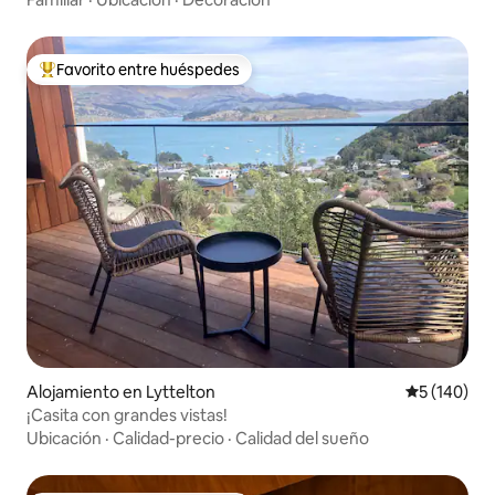
Favorito entre huéspedes
Favorito entre huéspedes preferido
Alojamiento en Lyttelton
Calificació
5 (140)
¡Casita con grandes vistas!
Ubicación
·
Calidad-precio
·
Calidad del sueño