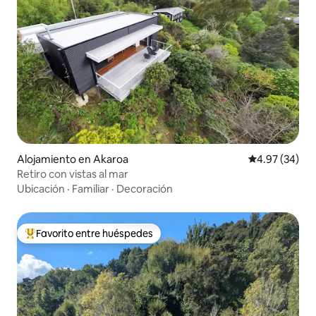
Alojamiento en Akaroa
Calificación p
4.97 (34)
Retiro con vistas al mar
Ubicación
·
Familiar
·
Decoración
Favorito entre huéspedes
Favorito entre huéspedes preferido