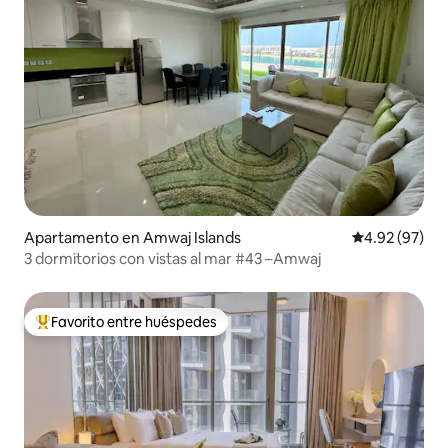
Apartamento en Amwaj Islands
Calificación p
4.92 (97)
3 dormitorios con vistas al mar #43 –Amwaj
Favorito entre huéspedes
Favorito entre huéspedes preferido