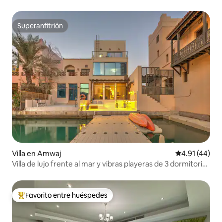
Superanfitrión
Superanfitrión
Villa en Amwaj
Calificación 
4.91 (44)
Villa de lujo frente al mar y vibras playeras de 3 dormitorios
en Amwaj
Favorito entre huéspedes
Favorito entre huéspedes preferido