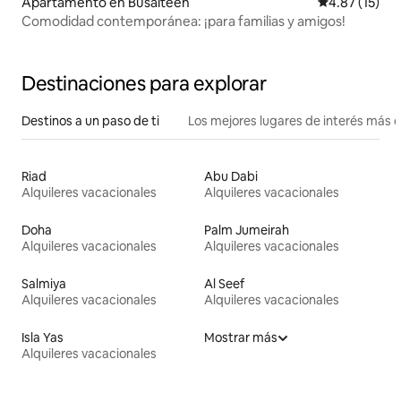
Apartamento en Busaiteen
Calificación 
4.87 (15)
Comodidad contemporánea: ¡para familias y amigos!
Destinaciones para explorar
Destinos a un paso de ti
Los mejores lugares de interés más 
Riad
Abu Dabi
Alquileres vacacionales
Alquileres vacacionales
Doha
Palm Jumeirah
Alquileres vacacionales
Alquileres vacacionales
Salmiya
Al Seef
Alquileres vacacionales
Alquileres vacacionales
Isla Yas
Mostrar más
Alquileres vacacionales