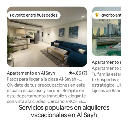
Favorito entre huéspedes
Favorito entre
Favorito entre huéspedes
Favorito entre hu
Apartamento en
Apartamento de lu
Apartamento en Al Sayh
Calificación promedio: 4.86 de
4.86 (7)
«Vista al Four Sea
Tu familia estará 
Pasos para llegar a la plaza Al-Sayah -
te hospedas en es
Estancia cómoda FES132O
Olvídate de tus preocupaciones en este
estratégico. Ubic
espacio espacioso y sereno. Relájate en
lujosas de Bahréin Cerca de lugares
este departamento tranquilo y elegante
turísticos Zona de lujo, tranquila y
con vista a la ciudad. Cercano a RCSI Esto
distintiva Hay restaurantes y cafés en el
Servicios populares en alquileres
lo hace perfecto para explorar las
punto y un barco ta
atracciones locales y los excelentes
complejo Avenue e
vacacionales en Al Sayh
restaurantes. *Características: * -
Hay barcos de kay
Habitación cómoda. - Cocina completa. -
pase de mar para u