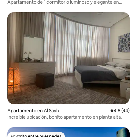
Apartamento de 1 dormitorio luminoso y elegante en
Bahrain Bay
Apartamento en Al Sayh
Calificación
4.8 (44)
Increíble ubicación, bonito apartamento en planta alta.
Favorito entre huéspedes