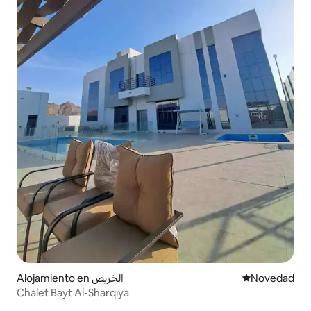
Alojamiento en الخريص
Lugar para ho
Novedad
Chalet Bayt Al-Sharqiya