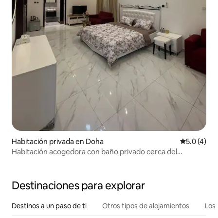
Habitación privada en Doha
Calificació
5.0 (4)
Habitación acogedora con baño privado cerca del
aeropuerto y del metro
Destinaciones para explorar
Destinos a un paso de ti
Otros tipos de alojamientos
Los 