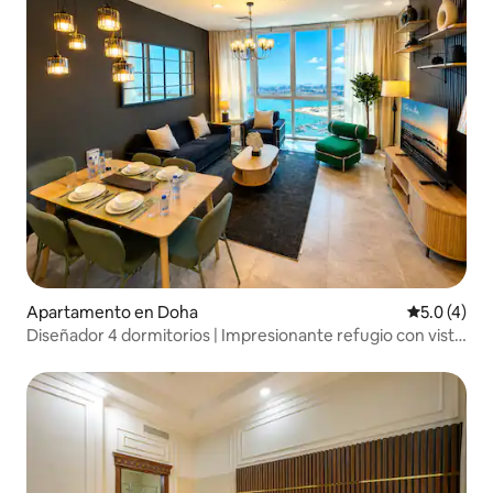
Apartamento en Doha
Calificació
5.0 (4)
Diseñador 4 dormitorios | Impresionante refugio con vista
al mar en ZigZag