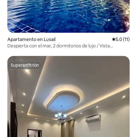
Apartamento en Lusail
Calificación
5.0 (11)
Despierta con el mar, 2 dormitorios de lujo / Vista
completa al mar
Superanfitrión
Superanfitrión