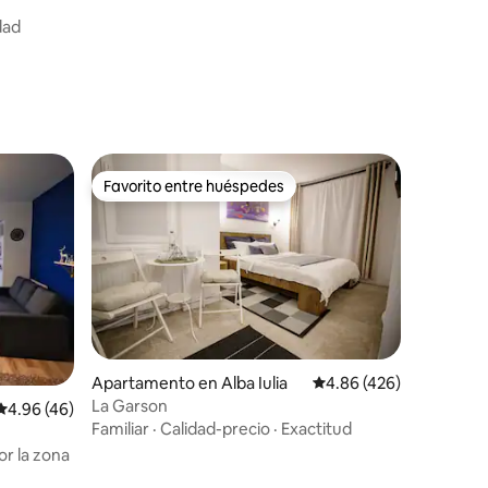
dad
Favorito entre huéspedes
Favorito entre huéspedes
Apartamento en Alba Iulia
Calificación promedio: 
4.86 (426)
La Garson
Calificación promedio: 4.96 de 5, 46 reseñas
4.96 (46)
Familiar
·
Calidad-precio
·
Exactitud
r la zona