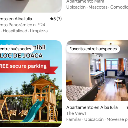
Apartamento Mara
Ubicación
·
Mascotas
·
Comodi
to en Alba Iulia
Calificación promedio: 5 de 5, 7 reseñas
5 (7)
to Panorámico n .º 24
·
Hospitalidad
·
Limpieza
 entre huéspedes
Favorito entre huéspedes
 entre huéspedes
Favorito entre huéspedes
Apartamento en Alba Iulia
The View1
Familiar
·
Ubicación
·
Moverse po