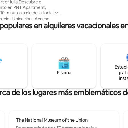
Iulia Descubre el
ento en PNT Apartment,
10 minutos a pie de la fortaleza
lia. El espacio moderno y
recio
·
Ubicación
·
Acceso
 populares en alquileres vacacionales en 
 el dormitorio Super King, el
año y la cocina funcional te
periencia inolvidable. Wifi
tacionamiento privado y fácil
las atracciones locales hacen de
tamento el lugar ideal para
ransilvania. ¡Reserva ahora y
e una estancia llena de
Estac
y relajación!
Piscina
gratu
inst
rca de los lugares más emblemáticos de
The National Museum of the Union