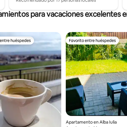
Recomendado por 17 personas locales
amientos para vacaciones excelentes en
 entre huéspedes
Favorito entre huéspedes
 entre huéspedes
Favorito entre huéspedes
io: 5 de 5, 59 reseñas
Apartamento en Alba Iulia