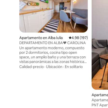
Apartamento en Alba Iulia
Calificación promedio: 
4.98 (197)
DEPARTAMENTO EN ALBA♥️ CAROLINA
Un apartamento moderno, compuesto
por 2 dormitorios, cocina tipo open
space, un amplio baño y una terraza con
vistas panorámicas a las zonas históricas
de ALBA CAROLINA. Está situado en el
Calidad-precio
·
Ubicación
·
En solitario
centro, a 3 minutos a pie de la Ciudadela
de Alba Iulia, la Catedral de la
Reunificación, el Museo de la Unión, la
Plaza de la Ciudadela, etc. Los
dormitorios están amueblados con
camas dobles y televisores inteligentes.
Apartamen
La propiedad cuenta con aparcamiento
Apartame
gratuito, internet wifi, aire
PNT Apar
acondicionado, TV en cada habitación,