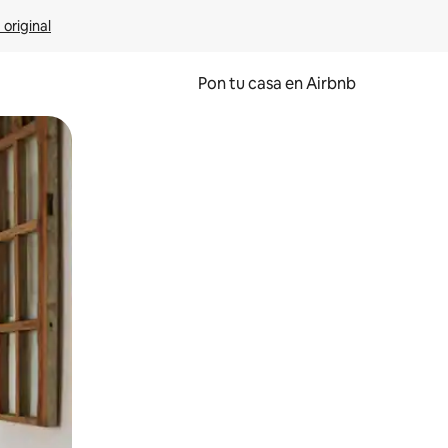
 original
Pon tu casa en Airbnb
o o desliza el dedo.