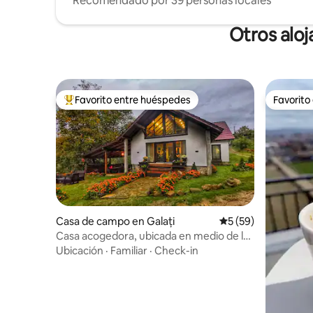
Recomendado por 39 personas locales
Otros aloj
Favorito entre huéspedes
Favorito
Favorito entre huéspedes preferido
Favorito
Casa de campo en Galați
Calificación promed
5 (59)
Casa acogedora, ubicada en medio de la
naturaleza.
Ubicación
·
Familiar
·
Check-in