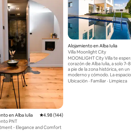
4.98 de 5, 197 reseñas
Alojamiento en Alba Iulia
Villa Moonlight City
MOONLIGHT City Villa te espera
corazón de Alba Iulia, a solo 7–
a pie de la zona histórica, en un
moderno y cómodo. La espaciosa
ofrece cuatro dormitorios lumi
Ubicación
·
Familiar
·
Limpieza
cuidadosamente dispuestos en 
una acogedora sala de estar y 
totalmente equipada. La piscin
climatizada (del 1 de mayo al 1 
octubre) te ofrece comodidad
independientemente de la tem
to en Alba Iulia
Calificación promedio: 4.98 de 5, 144 reseñas
4.98 (144)
la terraza con parrilla se convie
nto PNT
centro de las noches que pasas
tment - Elegance and Comfort
familia o los amigos.