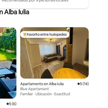
Recomendado por 9 personas locales
 Alba Iulia
Favorito entre huéspedes
Favorito entre huéspedes preferido
Apartamento en Alba Iulia
Calificación prome
5 (14)
Blue Apartament
Familiar
·
Ubicación
·
Exactitud
Calificación promedio: 5 de 5, 6 reseñas
5 (6)