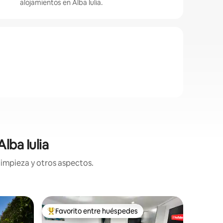
alojamientos en Alba Iulia.
lba Iulia
limpieza y otros aspectos.
Apartame
Favorito entre huéspedes
Favor
rido
Favorito entre huéspedes preferido
Favorit
Alba Iuli