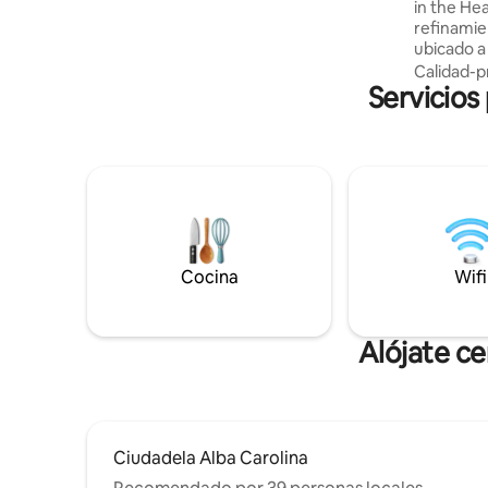
in the Heart of 
cocina totalmente amueblada y
refinami
equipada.
ubicado a 
de Alba Iu
Calidad-p
Servicios
acogedor,
elegante b
dan una ex
rápido, es
acceso a 
este apar
explorar T
disfruta d
elegancia 
Cocina
Wifi
Alójate ce
Ciudadela Alba Carolina