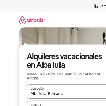
Omite
Part
el
contenido
Alquileres vacacionales
en Alba Iulia
Encuentra y reserva alojamientos únicos en
Airbnb
Ubicación
Cuando los resultados estén disponibles, navega co
Llegada