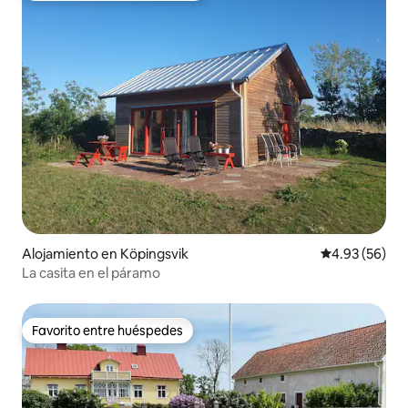
Alojamiento en Köpingsvik
Calificación p
4.93 (56)
La casita en el páramo
Favorito entre huéspedes
Favorito entre huéspedes