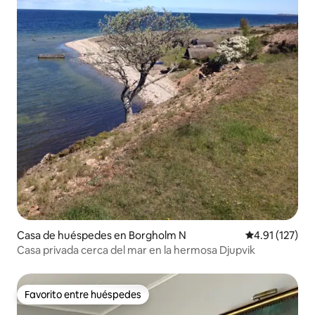
Casa de huéspedes en Borgholm N
Calificación p
4.91 (127)
Casa privada cerca del mar en la hermosa Djupvik
Favorito entre huéspedes
Favorito entre huéspedes