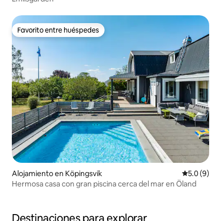
Favorito entre huéspedes
Favorito entre huéspedes
Alojamiento en Köpingsvik
Calificació
5.0 (9)
Hermosa casa con gran piscina cerca del mar en Öland
Destinaciones para explorar