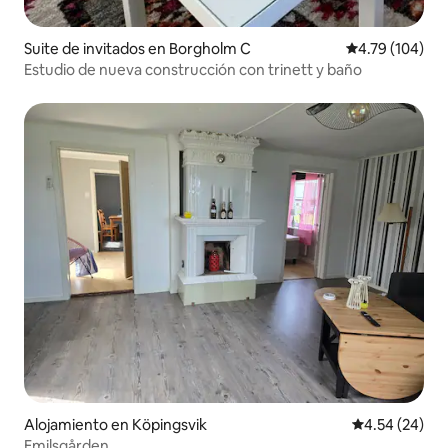
Suite de invitados en Borgholm C
Calificación p
4.79 (104)
Estudio de nueva construcción con trinett y baño
Alojamiento en Köpingsvik
Calificación p
4.54 (24)
Emilsgården