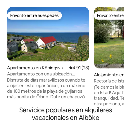
Favorito entre huéspedes
Favorito entre h
Favorito entre huéspedes
Favorito entre h
Apartamento en Köpingsvik
Calificación promedio: 4.91 de 
4.91 (23)
Apartamento con una ubicación
Alojamiento en Kö
maravillosa
Disfruta de días maravillosos cuando te
Rectoría de Istad
alojes en este lugar único, a un máximo
¡Te damos la bien
de 100 metros de la playa de guijarros
en Istad! Aquí hay 
más bonita de Öland. Date un chapuzón
tranquilidad. Te quedarás en la casa de
desde el embarcadero, disfruta de la
otra persona, así 
puesta de sol, recorre la pequeña
Servicios populares en alquileres
y respeto. ¡Nuest
carretera costera a lo largo del mar. Aquí
tranquila granja, c
vacacionales en Alböke
vives en un apartamento recién
comodidad, está u
renovado de 18 metros cuadrados con
parroquia de Albö
todas las comodidades, duermes en un