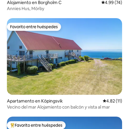
Alojamiento en Borgholm C
Calificación p
4.99 (74)
Annies Hus, Mörby
Favorito entre huéspedes
Favorito entre huéspedes
Apartamento en Köpingsvik
Calificación 
4.82 (11)
Vecino del mar Alojamiento con balcón y vista al mar
Favorito entre huéspedes
Favorito entre huéspedes preferido