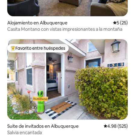
Alojamiento en Albuquerque
Calificaci
5 (25)
Casita Montano con vistas impresionantes a la montaña
Favorito entre huéspedes
Favorito entre huéspedes preferido
Suite de invitados en Albuquerque
Calificación pr
4.98 (525)
Salvia encantada