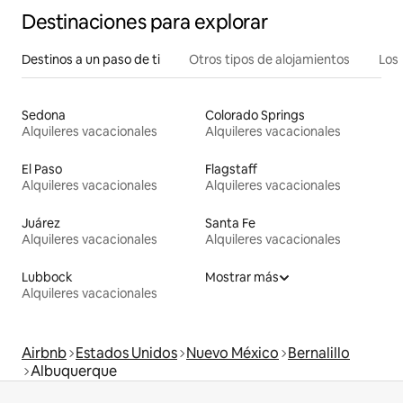
Destinaciones para explorar
Destinos a un paso de ti
Otros tipos de alojamientos
Los 
Sedona
Colorado Springs
Alquileres vacacionales
Alquileres vacacionales
El Paso
Flagstaff
Alquileres vacacionales
Alquileres vacacionales
Juárez
Santa Fe
Alquileres vacacionales
Alquileres vacacionales
Lubbock
Mostrar más
Alquileres vacacionales
Airbnb
Estados Unidos
Nuevo México
Bernalillo
Albuquerque