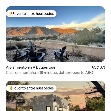
Favorito entre huéspedes
Favorito entre huéspedes preferido
Alojamiento en Albuquerque
Calificació
5 (107)
Casa de montaña a 18 minutos del aeropuerto ABQ
Favorito entre huéspedes
Favorito entre huéspedes preferido