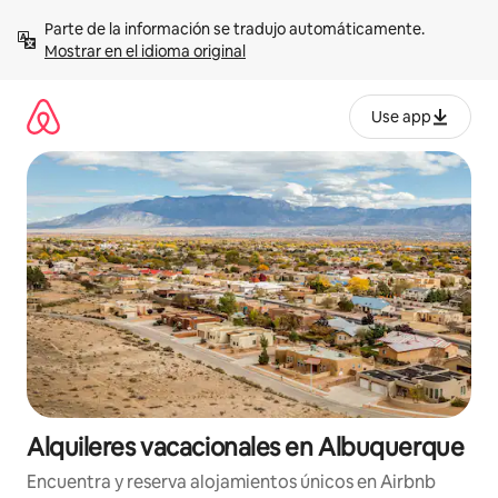
Omite
Parte de la información se tradujo automáticamente. 
el
Mostrar en el idioma original
contenido
Use app
Alquileres vacacionales en Albuquerque
Encuentra y reserva alojamientos únicos en Airbnb