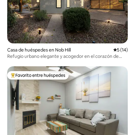
Casa de huéspedes en Nob Hill
Calificaci
5 (14)
Refugio urbano elegante y acogedor en el corazón de
Nob Hill
Favorito entre huéspedes
Favorito entre huéspedes preferido