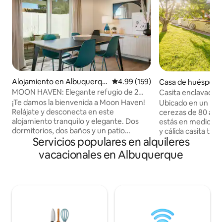
Alojamiento en Albuquerqu
Calificación promedio: 4.99 de 5
4.99 (159)
Casa de huéspede
e
hos de Albuquerq
MOON HAVEN: Elegante refugio de 2
Casita enclavada 
dormitorios con patio
¡Te damos la bienvenida a Moon Haven!
Ubicado en un hu
Relájate y desconecta en este
cerezas de 80 año
alojamiento tranquilo y elegante. Dos
estás en medio de la ciud
dormitorios, dos baños y un patio
y cálida casita tie
Servicios populares en alquileres
privado solo para ti en un barrio céntrico,
equipada (incluso 
seguro y arbolado. Disfruta de la sala de
coche de nivel 2). Este entorno rural
vacacionales en Albuquerque
estar bellamente amueblada, el rincón
ofrece privacidad y tra
multimedia, el comedor, el área de
mezclan naturaleza
oficina y los lujosos dormitorios. Disfruta
encanto y comodidades. Disf
de la cocina totalmente equipada y la
chimenea en una noche 
barbacoa. Cada dormitorio tiene una
cálidos disfrutan d
cama tamaño queen. Uno de los
siéntate debajo de un árbo
dormitorios también tiene un sofá cama
cervecería o bodega. Compras,