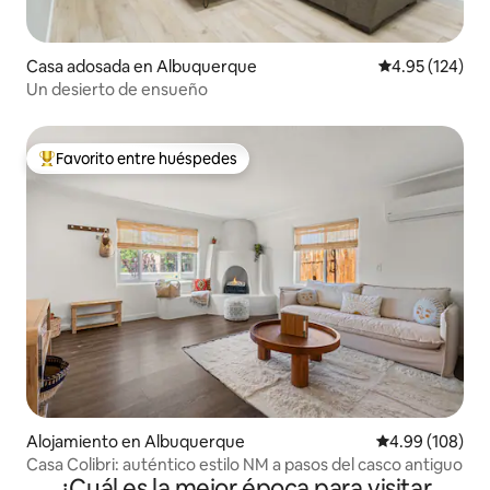
Casa adosada en Albuquerque
Calificación p
4.95 (124)
Un desierto de ensueño
Favorito entre huéspedes
Favorito entre huéspedes preferido
Alojamiento en Albuquerque
Calificación pr
4.99 (108)
Casa Colibri: auténtico estilo NM a pasos del casco antiguo
¿Cuál es la mejor época para visitar