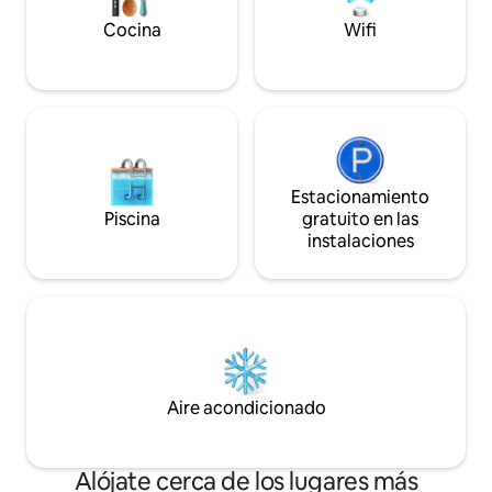
plegable que se convierte en una cama
antiguo, parque de
individual. ¡Ven a descubrir tu nuevo
Posibilidad de est
Cocina
Wifi
refugio favorito en Albuquerque!
STR #615
Estacionamiento
Piscina
gratuito en las
instalaciones
Aire acondicionado
Alójate cerca de los lugares más