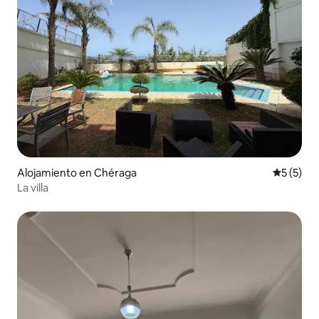
Alojamiento en Chéraga
Calificac
5 (5)
La villa