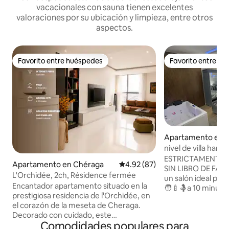
vacacionales con sauna tienen excelentes
valoraciones por su ubicación y limpieza, entre otros
aspectos.
Favorito entre huéspedes
Favorito entre h
Favorito entre huéspedes
Favorito entre h
Apartamento en Da
a
nivel de villa ham
aeropuerto
ESTRICTAMENTE 
Apartamento en Chéraga
Calificación promedio: 4.92 de 
4.92 (87)
SIN LIBRO DE FAMI
L'Orchidée, 2ch, Résidence fermée
un salón ideal para
Encantador apartamento situado en la
🧑‍🍼🤱a 10 minuto
prestigiosa residencia de l'Orchidée, en
Habitación tipo L
el corazón de la meseta de Cheraga.
privado para un 
Decorado con cuidado, este
para dos. Sala de 
Comodidades populares para
apartamento nuevo le ofrece un confort
cocina americana 