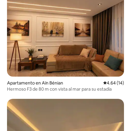
Apartamento en Aïn Bénian
Calificación 
4.64 (14)
Hermoso F3 de 80 m con vista al mar para su estadía