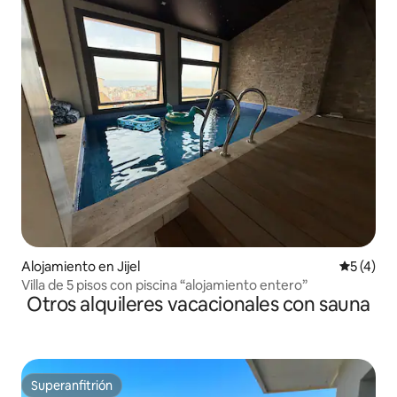
Alojamiento en Jijel
Calificac
5 (4)
Villa de 5 pisos con piscina “alojamiento entero”
Otros alquileres vacacionales con sauna
Superanfitrión
Superanfitrión