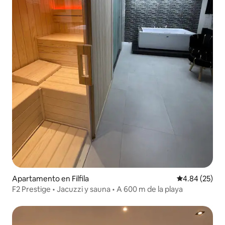
Apartamento en Filfila
Calificación p
4.84 (25)
F2 Prestige • Jacuzzi y sauna • A 600 m de la playa