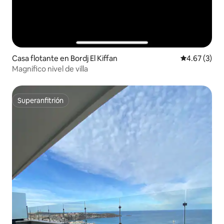
Casa flotante en Bordj El Kiffan
Calificación
4.67 (3)
Magnífico nivel de villa
Superanfitrión
Superanfitrión