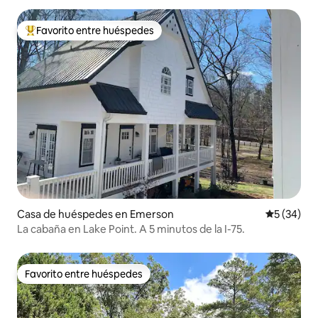
Favorito entre huéspedes
Favorito entre huéspedes preferido
Casa de huéspedes en Emerson
Calificaci
5 (34)
La cabaña en Lake Point. A 5 minutos de la I-75.
Favorito entre huéspedes
Favorito entre huéspedes