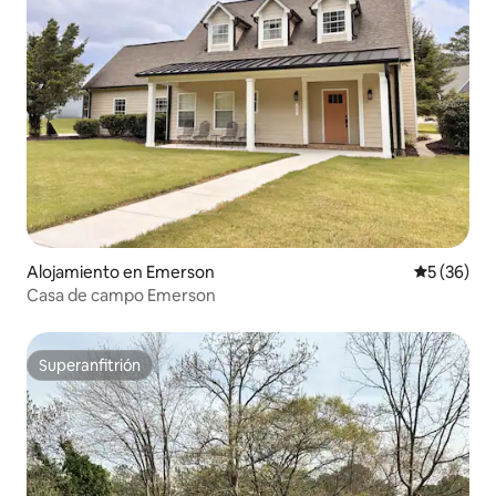
Alojamiento en Emerson
Calificaci
5 (36)
Casa de campo Emerson
Superanfitrión
Superanfitrión