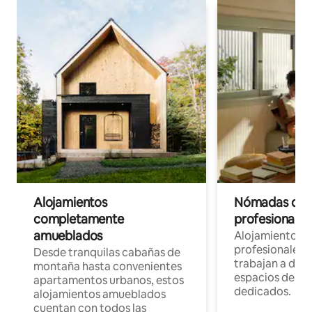
Alojamientos
Nómadas digit
completamente
profesionales 
amueblados
Alojamientos 
profesionales 
Desde tranquilas cabañas de
trabajan a dist
montaña hasta convenientes
espacios de tr
apartamentos urbanos, estos
dedicados.
alojamientos amueblados
cuentan con todos las