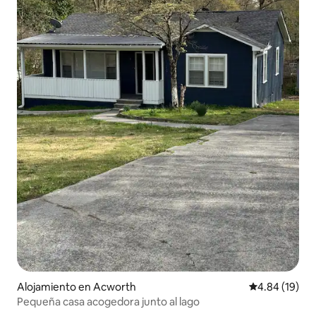
Alojamiento en Acworth
Calificación 
4.84 (19)
Pequeña casa acogedora junto al lago