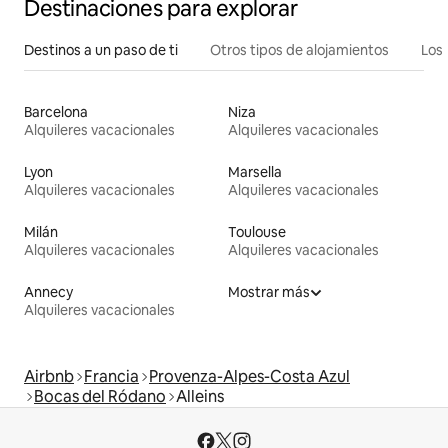
Destinaciones para explorar
Destinos a un paso de ti
Otros tipos de alojamientos
Los 
Barcelona
Niza
Alquileres vacacionales
Alquileres vacacionales
Lyon
Marsella
Alquileres vacacionales
Alquileres vacacionales
Milán
Toulouse
Alquileres vacacionales
Alquileres vacacionales
Annecy
Mostrar más
Alquileres vacacionales
Airbnb
Francia
Provenza-Alpes-Costa Azul
Bocas del Ródano
Alleins