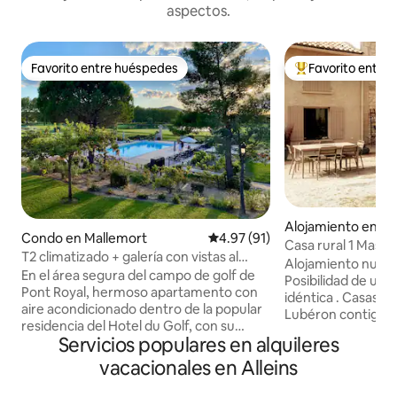
aspectos.
Favorito entre huéspedes
Favorito entre
Favorito entre huéspedes
Favorito entre hu
Alojamiento en Sé
Condo en Mallemort
Calificación promedio: 4.97 de 
4.97 (91)
Casa rural 1 Mas 
T2 climatizado + galería con vistas al
tranquilo
Alojamiento nuevo
campo de golf Pont Royal piscina
En el área segura del campo de golf de
Posibilidad de una
Pont Royal, hermoso apartamento con
idéntica . Casas ru
aire acondicionado dentro de la popular
Lubéron contiguo 
residencia del Hotel du Golf, con su
Dédé en el campo,
Servicios populares en alquileres
magnífica piscina climatizada con vista al
Sénas forma parte
campo de golf Este apartamento de 35
vacacionales en Alleins
los Alpilles. Tiendas
m², bellamente decorado, se abre a una
minutos, cerca de
espaciosa e íntima logia de 14 m²