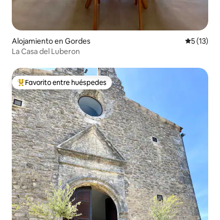
Alojamiento en Gordes
Calificaci
5 (13)
La Casa del Luberon
Favorito entre huéspedes
Favorito entre huéspedes preferido