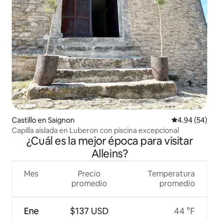
Castillo en Saignon
Calificación p
4.94 (54)
Capilla aislada en Luberon con piscina excepcional
¿Cuál es la mejor época para visitar
Alleins?
Mes
Precio
Temperatura
promedio
promedio
Ene
$137 USD
44 °F