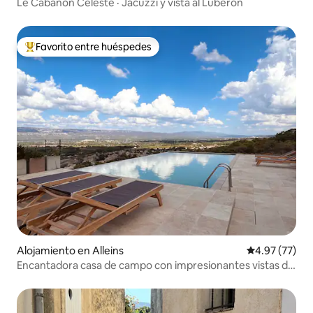
Le Cabanon Céleste · Jacuzzi y vista al Luberon
Favorito entre huéspedes
Favorito entre huéspedes preferido
Alojamiento en Alleins
Calificación 
4.97 (77)
Encantadora casa de campo con impresionantes vistas de
Luberon