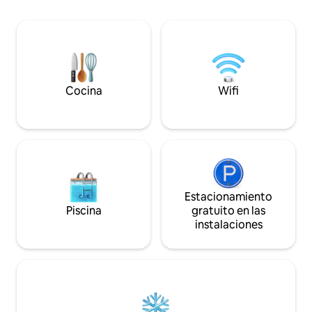
de Pce, Gordes. A
orientada al SO espléndidas vistas al
Marsella a 45 minu
campo de golf y a los Alpilles
hora por la autopis
atardeceres espectaculares cocina
alrededores paseo 
equipada, comedor, baño, aseo
senderismo, escala
separado, salón con sofá cama, un
lagos en Durance. 
dormitorio estacionamiento cubierto
y PD
privado fibra local para golf, bicicleta bajo
Cocina
Wifi
petición
Estacionamiento
Piscina
gratuito en las
instalaciones