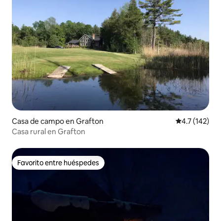
Casa de campo en Grafton
Calificación 
4.7 (142)
Casa rural en Grafton
Favorito entre huéspedes
Favorito entre huéspedes