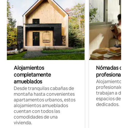
Alojamientos
Nómadas digit
completamente
profesionales 
amueblados
Alojamientos 
profesionales 
Desde tranquilas cabañas de
trabajan a dist
montaña hasta convenientes
espacios de tr
apartamentos urbanos, estos
dedicados.
alojamientos amueblados
cuentan con todos las
comodidades de una
vivienda.