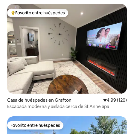
Favorito entre huéspedes
Favorito entre huéspedes preferido
Casa de huéspedes en Grafton
Calificación pr
4.99 (120)
Escapada moderna y aislada cerca de St Anne Spa
Favorito entre huéspedes
Favorito entre huéspedes