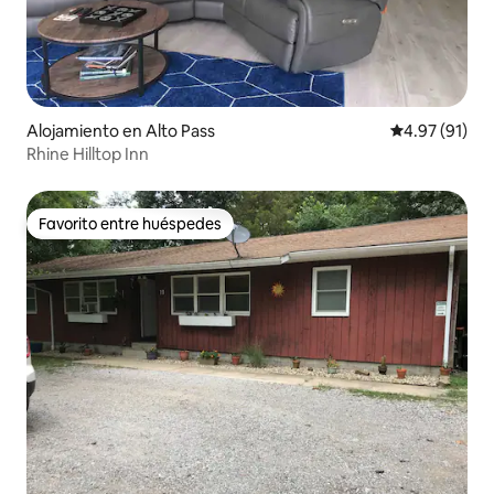
Alojamiento en Alto Pass
Calificación 
4.97 (91)
Rhine Hilltop Inn
Favorito entre huéspedes
Favorito entre huéspedes