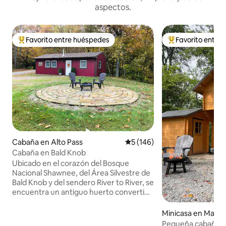
aspectos.
Favorito entre huéspedes
Favorito entre
Favorito entre huéspedes preferido
Favorito entre hu
Cabaña en Alto Pass
Calificación promedio: 5 de 5
5 (146)
Cabaña en Bald Knob
Ubicado en el corazón del Bosque
Nacional Shawnee, del Área Silvestre de
Bald Knob y del sendero River to River, se
encuentra un antiguo huerto convertido
en un acogedor refugio para
excursionistas y ciclistas. A solo 2 millas
Minicasa en Maka
de Bald Knob Cross of Peace por la
Pequeña cabaña ce