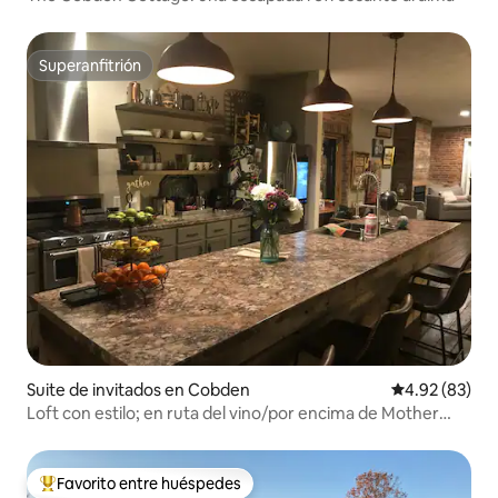
Superanfitrión
Superanfitrión
Suite de invitados en Cobden
Calificación p
4.92 (83)
Loft con estilo; en ruta del vino/por encima de Mother
Coffee
Favorito entre huéspedes
Favorito entre huéspedes preferido