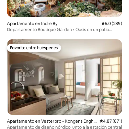
Apartamento en Indre By
Calificación p
5.0 (289)
Departamento Boutique Garden • Oasis en un patio
secreto
Favorito entre huéspedes
Favorito entre huéspedes
Apartamento en Vesterbro - Kongens Engha
Calificación p
4.87 (871)
ve
Apartamento de diseño nórdico junto a la estación central