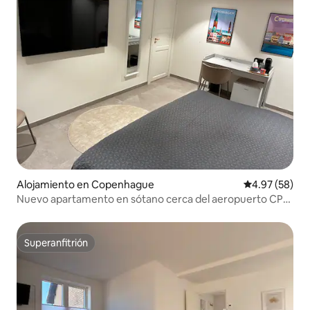
Alojamiento en Copenhague
Calificación p
4.97 (58)
Nuevo apartamento en sótano cerca del aeropuerto CPH
y el metro
Superanfitrión
Superanfitrión