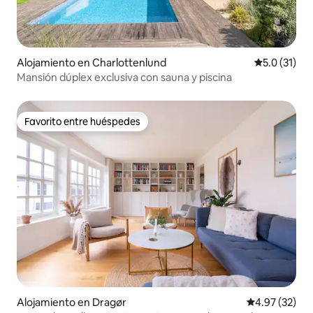
Alojamiento en Charlottenlund
Calificación
5.0 (31)
Mansión dúplex exclusiva con sauna y piscina
Favorito entre huéspedes
Favorito entre huéspedes
Alojamiento en Dragør
Calificación 
4.97 (32)