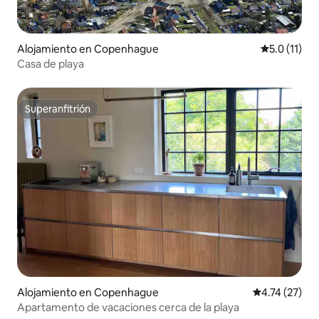
Alojamiento en Copenhague
Calificación
5.0 (11)
Casa de playa
Superanfitrión
Superanfitrión
Alojamiento en Copenhague
Calificación 
4.74 (27)
Apartamento de vacaciones cerca de la playa