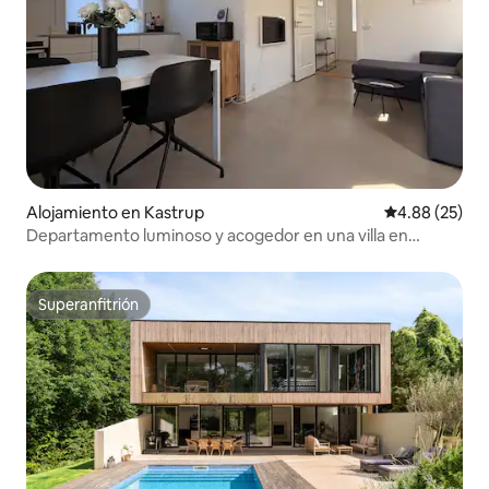
Alojamiento en Kastrup
Calificación p
4.88 (25)
Departamento luminoso y acogedor en una villa en
Kastrup
Superanfitrión
Superanfitrión