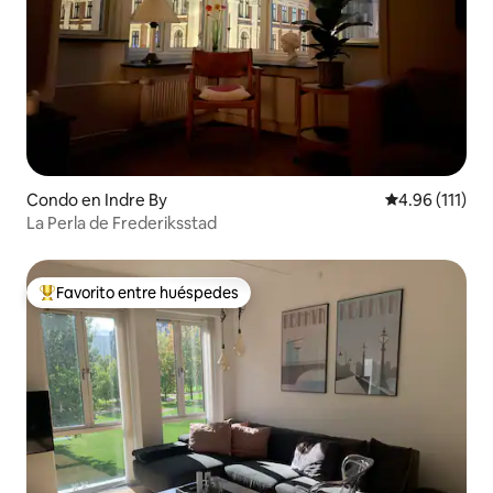
Condo en Indre By
Calificación p
4.96 (111)
La Perla de Frederiksstad
Favorito entre huéspedes
Favorito entre huéspedes preferido