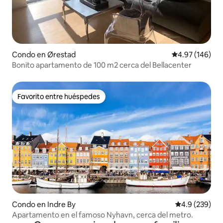
Condo en Ørestad
Calificación pr
4.97 (146)
Bonito apartamento de 100 m2 cerca del Bellacenter
Favorito entre huéspedes
Favorito entre huéspedes
Condo en Indre By
Calificación p
4.9 (239)
Apartamento en el famoso Nyhavn, cerca del metro.