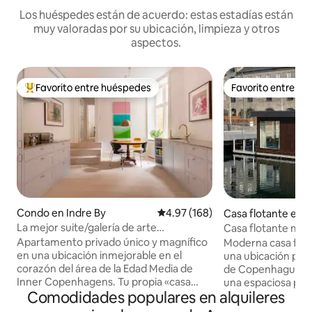
Los huéspedes están de acuerdo: estas estadías están
muy valoradas por su ubicación, limpieza y otros
aspectos.
Favorito entre huéspedes
Favorito entre h
Favorito entre huéspedes preferido
Favorito entre h
Condo en Indre By
Calificación promedio: 4.97 de 5
4.97 (168)
Casa flotante en C
avn
La mejor suite/galería de arte
Casa flotante mode
céntrica/privada de lujo
Zona céntrica priv
Apartamento privado único y magnífico
Moderna casa flot
en una ubicación inmejorable en el
una ubicación priv
corazón del área de la Edad Media de
de Copenhague. Grandes ventanales y
Inner Copenhagens. Tu propia «casa
una espaciosa pue
Comodidades populares en alquileres
adosada» con entrada privada desde una
directamente al a
calle lateral tranquila. Un lujo de alta
luminoso y tranquilo. La casa flo