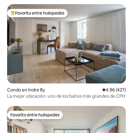
Favorito entre huéspedes
Favorito entre huéspedes preferido
Condo en Indre By
Calificación pr
4.96 (427)
La mejor ubicación: uno de los baños más grandes de CPH
Favorito entre huéspedes
Favorito entre huéspedes