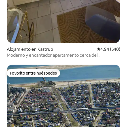
Alojamiento en Kastrup
Calificación pr
4.94 (540)
Moderno y encantador apartamento cerca del
aeropuerto.
Favorito entre huéspedes
Favorito entre huéspedes