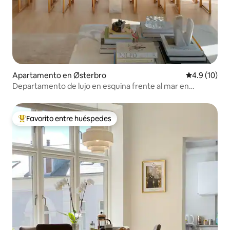
Apartamento en Østerbro
Calificación
4.9 (10)
Departamento de lujo en esquina frente al mar en
Nordhavn
Favorito entre huéspedes
Favorito entre huéspedes preferido