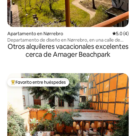
Apartamento en Nørrebro
Calificació
5.0 (4)
Departamento de diseño en Nørrebro, en una calle de
Otros alquileres vacacionales excelentes
restaurantes.
cerca de Amager Beachpark
Favorito entre huéspedes
Favorito entre huéspedes preferido