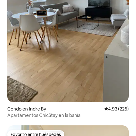
Condo en Indre By
Calificación pr
4.93 (226)
Apartamentos ChicStay en la bahía
Favorito entre huéspedes