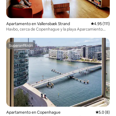
Apartamento en Vallensbæk Strand
Calificación p
4.95 (111)
Havbo, cerca de Copenhague y la playa Aparcamiento
gratuito
Superanfitrión
Superanfitrión
Apartamento en Copenhague
Calificació
5.0 (8)