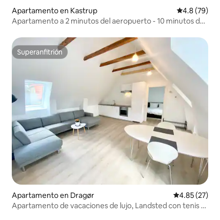
Apartamento en Kastrup
Calificación
4.8 (79)
Apartamento a 2 minutos del aeropuerto - 10 minutos de
la ciudad
Superanfitrión
Superanfitrión
Apartamento en Dragør
Calificación 
4.85 (27)
Apartamento de vacaciones de lujo, Landsted con tenis y
golf