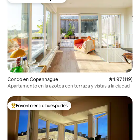
Favorito entre huéspedes
Condo en Copenhague
Calificación p
4.97 (119)
Apartamento en la azotea con terraza y vistas a la ciudad
Favorito entre huéspedes
Favorito entre huéspedes preferido