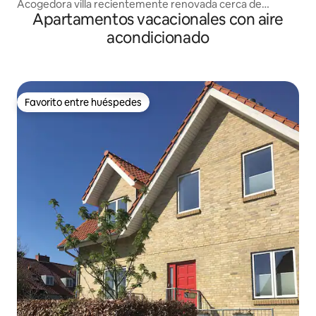
Acogedora villa recientemente renovada cerca de
Apartamentos vacacionales con aire
Copenhague
acondicionado
Favorito entre huéspedes
Favorito entre huéspedes