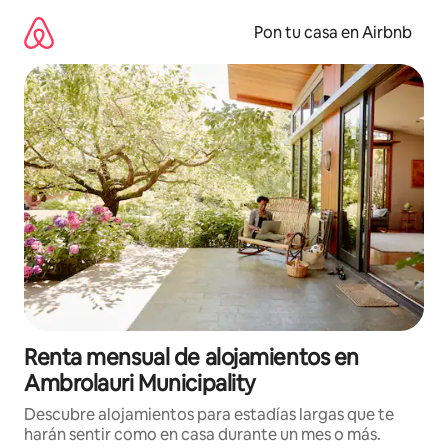
Omite
el
Pon tu casa en Airbnb
contenido
Renta mensual de alojamientos en
Ambrolauri Municipality
Descubre alojamientos para estadías largas que te
harán sentir como en casa durante un mes o más.