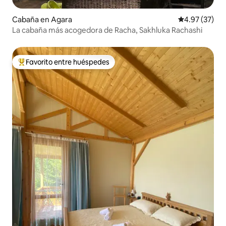
Cabaña en Agara
Calificación 
4.97 (37)
La cabaña más acogedora de Racha, Sakhluka Rachashi
Favorito entre huéspedes
Favorito entre huéspedes preferido