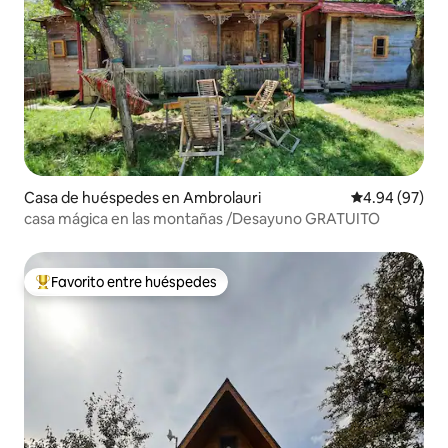
Casa de huéspedes en Ambrolauri
Calificación p
4.94 (97)
casa mágica en las montañas /Desayuno GRATUITO
Favorito entre huéspedes
Favorito entre huéspedes preferido