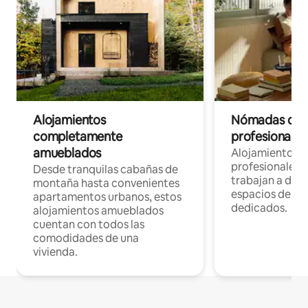
Alojamientos
Nómadas digit
completamente
profesionales 
amueblados
Alojamientos 
profesionales 
Desde tranquilas cabañas de
trabajan a dist
montaña hasta convenientes
espacios de tr
apartamentos urbanos, estos
dedicados.
alojamientos amueblados
cuentan con todos las
comodidades de una
vivienda.