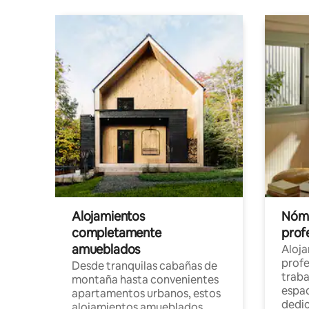
Alojamientos
Nóma
completamente
profe
amueblados
Aloj
profe
Desde tranquilas cabañas de
traba
montaña hasta convenientes
espac
apartamentos urbanos, estos
dedi
alojamientos amueblados