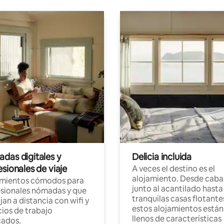
das digitales y
Delicia incluida
sionales de viaje
A veces el destino es el
alojamiento. Desde caba
amientos cómodos para
junto al acantilado hasta
sionales nómadas y que
tranquilas casas flotante
jan a distancia con wifi y
estos alojamientos están
ios de trabajo
llenos de características
cados.