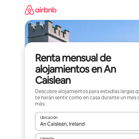
Omite
el
contenido
Renta mensual de
alojamientos en An
Caislean
Descubre alojamientos para estadías largas 
te harán sentir como en casa durante un mes 
más.
Ubicación
Cuando los resultados estén disponibles, navega co
Llegada