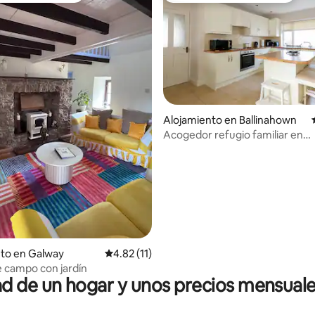
Alojamiento en Ballinahown
Acogedor refugio familiar en
4.96 de 5, 167 reseñas
Connemara
nto en Galway
Calificación promedio: 4.82 de 5, 11 reseñas
4.82 (11)
e campo con jardín
 de un hogar y unos precios mensuale