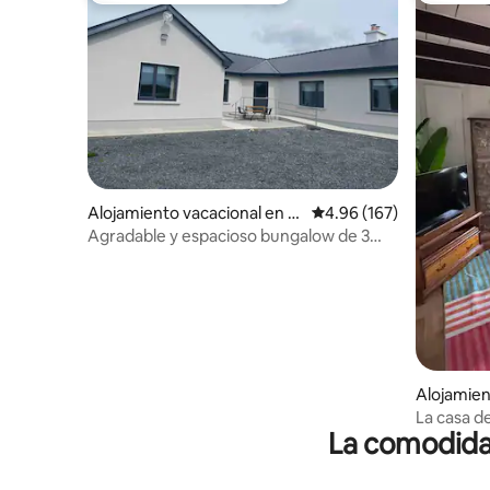
Alojamiento vacacional en In
Calificación promedio: 
4.96 (167)
verin
Agradable y espacioso bungalow de 3
dormitorios
Alojamie
La casa d
La comodidad