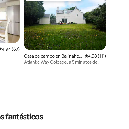
Calificación promedio: 4.94 de 5, 67 reseñas
4.94 (67)
Casa de campo en Ballinaho
Calificación promedio:
4.98 (111)
wn
Atlantic Way Cottage, a 5 minutos del
ferry de la isla de Aran.
s fantásticos