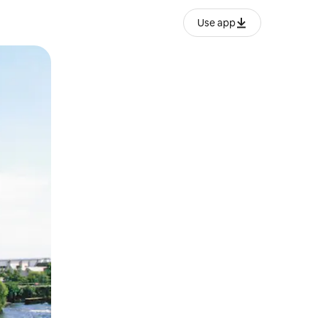
Use app
o o desliza el dedo.