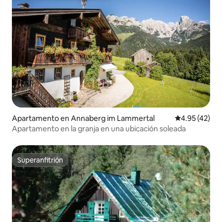
Apartamento en Annaberg im Lammertal
Calificación 
4.95 (42)
Apartamento en la granja en una ubicación soleada
Superanfitrión
Superanfitrión