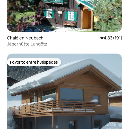
Chalé en Neubach
Calificación p
4.83 (191)
Jägerhütte Lungötz
Favorito entre huéspedes
Favorito entre huéspedes