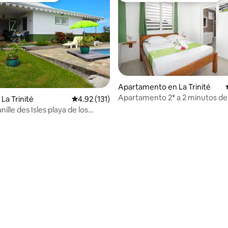
Apartamento en La Trinité
Apartamento 2* a 2 minutos de 
La Trinité
Calificación promedio: 4.92 de 5, 131 reseñas
4.92 (131)
en Tartane
nille des Isles playa de los
a 3 minutos