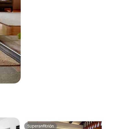
Superanfitrión
rido
Superanfitrión