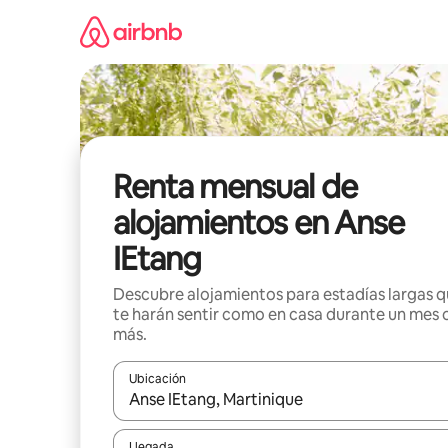
Omite
el
contenido
Renta mensual de
alojamientos en Anse
IEtang
Descubre alojamientos para estadías largas 
te harán sentir como en casa durante un mes 
más.
Ubicación
Cuando los resultados estén disponibles, navega co
Llegada