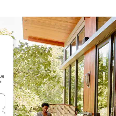
que
o
n las teclas de flecha hacia arriba y hacia abajo o explora con el tact