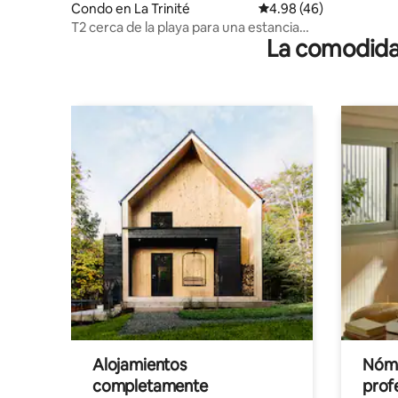
Condo en La Trinité
Calificación promedio:
4.98 (46)
T2 cerca de la playa para una estancia
La comodidad
tranquila
Alojamientos
Nóma
completamente
profe