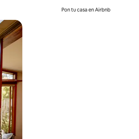
Pon tu casa en Airbnb
o o desliza el dedo.