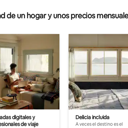
 4.98 de 5, 46 reseñas
 de un hogar y unos precios mensuale
das digitales y
Delicia incluida
sionales de viaje
A veces el destino es el