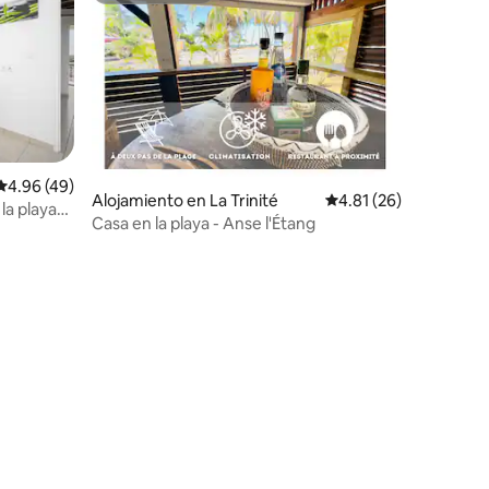
Calificación promedio: 4.96 de 5, 49 reseñas
4.96 (49)
Alojamiento en La Trinité
Calificación promedio:
4.81 (26)
la playa
Casa en la playa - Anse l'Étang