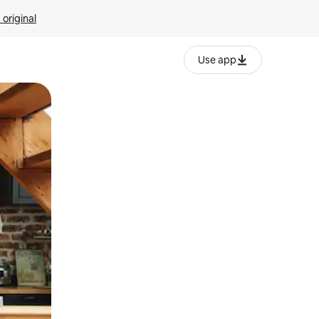
 original
Use app
o o desliza el dedo.