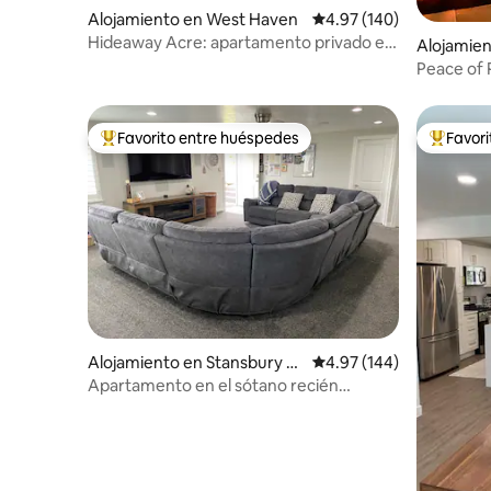
Alojamiento en West Haven
Calificación promedio: 
4.97 (140)
Hideaway Acre: apartamento privado en
Alojamien
el sótano
y
Peace of 
Favorito entre huéspedes
Favor
Favorito entre huéspedes preferido
Favorito
Alojamiento en Stansbury P
Calificación promedio: 
4.97 (144)
ark
Apartamento en el sótano recién
terminado, luminoso y completo.