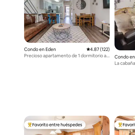
Condo en Eden
Calificación promedio: 
4.87 (122)
Precioso apartamento de 1 dormitorio a
Condo en
minutos de estaciones de esquí con
La cabaña
jacuzzi
Favorito entre huéspedes
Favor
Favorito entre huéspedes preferido
Favorito