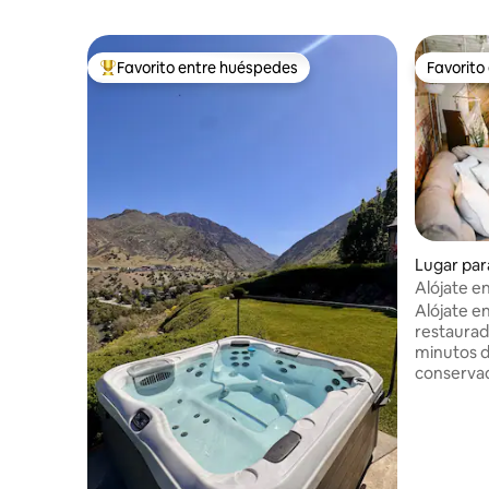
Favorito entre huéspedes
Favorito
Favorito entre huéspedes preferido
Favorito
Lugar par
den
Alójate en
década d
Alójate en
restaurad
minutos de
conservado
originales,
industria
modernas 
acogedor
ventanas e