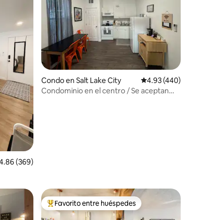
Condo en Salt Lake City
Calificación promedio: 
4.93 (440)
Condominio en el centro / Se aceptan
mascotas / Lavadora y secadora /
Chimenea
lificación promedio: 4.86 de 5, 369 reseñas
4.86 (369)
Favorito entre huéspedes
rido
Favorito entre huéspedes preferido