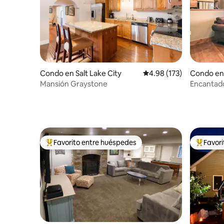
Condo en Salt Lake City
Calificación promedio: 
4.98 (173)
Condo en
Mansión Graystone
Encantado
calle 25 
Favorito entre huéspedes
Favor
Favorito entre huéspedes preferido
Favorito