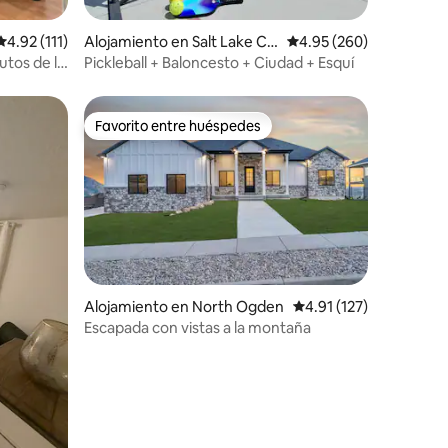
Calificación promedio: 4.92 de 5, 111 reseñas
4.92 (111)
Alojamiento en Salt Lake Cit
Calificación promedio: 
4.95 (260)
y
utos de la
Pickleball + Baloncesto + Ciudad + Esquí
Favorito entre huéspedes
rido
Favorito entre huéspedes
Alojamiento en North Ogden
Calificación promedio:
4.91 (127)
Escapada con vistas a la montaña