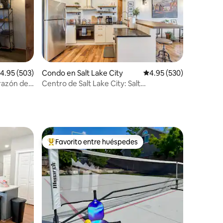
alificación promedio: 4.95 de 5, 503 reseñas
4.95 (503)
Condo en Salt Lake City
Calificación promedio: 
4.95 (530)
razón del
Centro de Salt Lake City: Salt
Palace/Delta + bañera de hidromasaje
Favorito entre huéspedes
Favorito entre huéspedes preferido