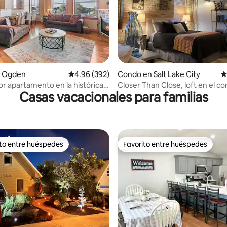
4.98 de 5, 173 reseñas
 Ogden
Calificación promedio: 4.96 de 5, 392 reseñas
4.96 (392)
Condo en Salt Lake City
C
r apartamento en la histórica
Closer Than Close, loft en el co
Casas vacacionales para familias
*Aparcamiento
centro de SLC
ito entre huéspedes
Favorito entre huéspedes
 entre huéspedes preferido
Favorito entre huéspedes