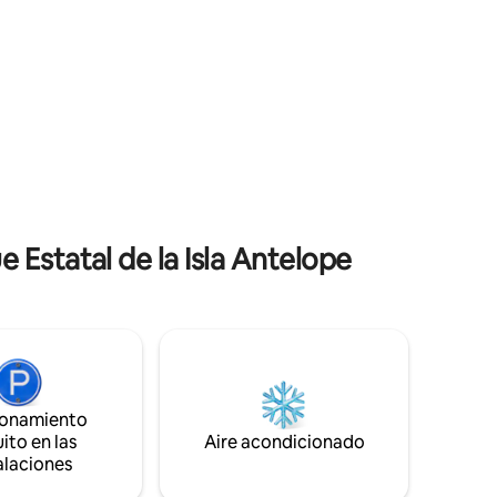
. A solo 5
Relájate después de un ajetreado día de
 Canyon
trabajo o de un día en las pistas
e mundial.
preparando una comida en la bien surtida
o que
cocina, relajándote en el baño tipo spa
o con cama
con la lujosa bañera para dos personas o
queen
descansando en la acogedora cama
tamaño king.
Estatal de la Isla Antelope
ionamiento
ito en las
Aire acondicionado
alaciones