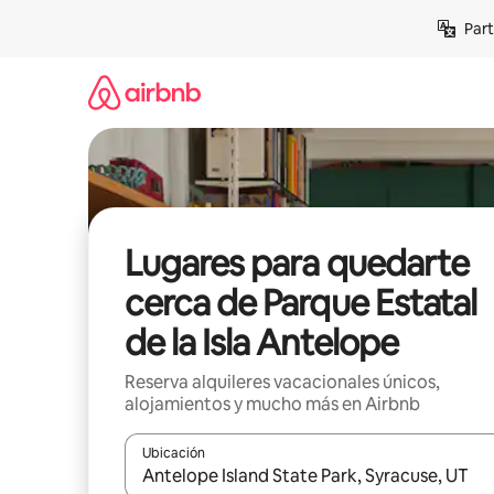
Omite
Part
el
contenido
Lugares para quedarte
cerca de Parque Estatal
de la Isla Antelope
Reserva alquileres vacacionales únicos,
alojamientos y mucho más en Airbnb
Ubicación
Cuando los resultados estén disponibles, navega co