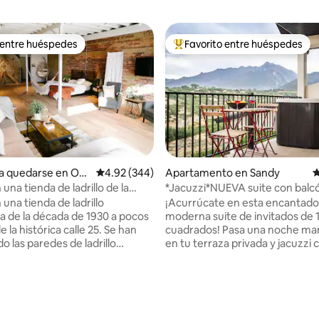
 entre huéspedes
Favorito entre huéspedes
 entre huéspedes
Favorito entre huéspedes prefe
a quedarse en Og
Calificación promedio: 4.92 de 5, 344 reseñas
4.92 (344)
Apartamento en Sandy
C
 una tienda de ladrillo de la
*Jacuzzi*NUEVA suite con balc
e 1930
privado. Esquí cercano.
 una tienda de ladrillo
¡Acurrúcate en esta encantado
a de la década de 1930 a pocos
moderna suite de invitados de 
 la histórica calle 25. Se han
cuadrados! Pasa una noche mar
 las paredes de ladrillo
en tu terraza privada y jacuzzi 
 las vigas a la vista y el carácter
vista exquisita del valle, las mon
l, mientras que las renovaciones
vida silvestre. Esta espaciosa u
hacen que el espacio sea
arriba se encuentra en un barri
 y cómodo. Las grandes
a lo largo del parque recreativ
smeriladas llenan el loft de
Dell, con kilómetros de sender