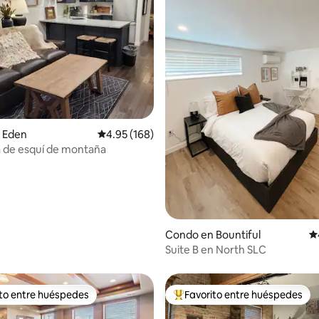
4.87 de 5, 122 reseñas
 Eden
Calificación promedio: 4.95 de 5, 168 reseñas
4.95 (168)
 de esquí de montaña
Condo en Bountiful
Ca
Suite B en North SLC
ito entre huéspedes
Favorito entre huéspedes
 entre huéspedes preferido
Favorito entre huéspedes prefe