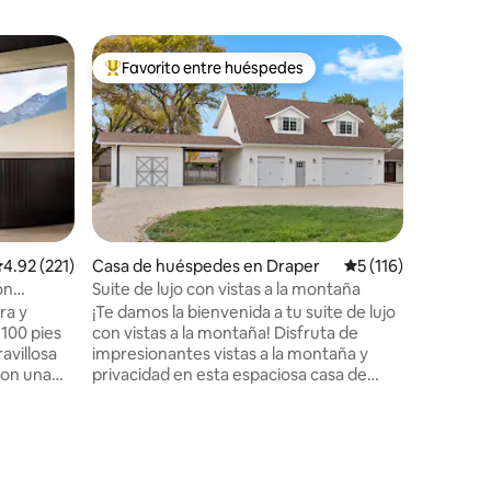
Cabaña e
Favorito entre huéspedes
Favorit
rido
Favorito entre huéspedes preferido
Favorit
Snowbird
Creeksid
La cabaña
cañón de 
arroyo. ¡UBICACIÓN, UBICACIÓN,
UBICACIÓ
te coloca
kilómetro
tiempo de
tiempo ex
alificación promedio: 4.92 de 5, 221 reseñas
4.92 (221)
Casa de huéspedes en Draper
Calificación promed
5 (116)
Little Co
ón
Suite de lujo con vistas a la montaña
de pistas
ra y
¡Te damos la bienvenida a tu suite de lujo
en la nieve e
1100 pies
con vistas a la montaña! Disfruta de
las incre
avillosa
impresionantes vistas a la montaña y
de algodo
con una
privacidad en esta espaciosa casa de
jacuzzi m
tañas y la
huéspedes de 800 pies cuadrados recién
privacida
nidad de
construida, tranquila y céntrica. Este
o privado
hermoso entorno rural está cerca de Salt
o Dimple
Lake City, famosas pistas de esquí y
os, hogar
muchas rutas de senderismo preciosas.