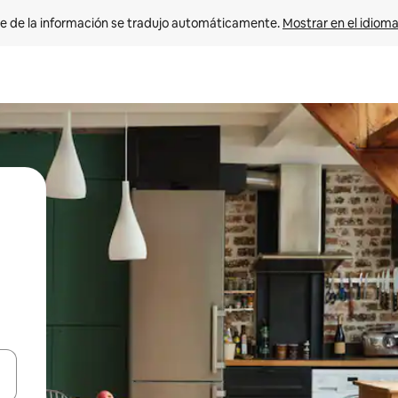
e de la información se tradujo automáticamente. 
Mostrar en el idioma
n las teclas de flecha hacia arriba y hacia abajo o explora con el tact