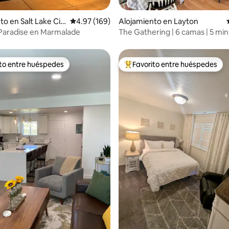
4.97 de 5, 140 reseñas
to en Salt Lake Cit
Calificación promedio: 4.97 de 5, 169 reseñas
4.97 (169)
Alojamiento en Layton
Paradise en Marmalade
The Gathering | 6 camas | 5 min
base de la FA
ito entre huéspedes
Favorito entre huéspedes
 entre huéspedes preferido
Favorito entre huéspedes prefe
4.97 de 5, 144 reseñas