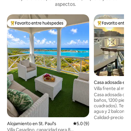
aspectos.
Favorito entre huéspedes
Favorito entre
Favorito entre huéspedes preferido
Favorito entre hu
Casa adosada en J
ur
Villa frente al mar
diseño
Casa adosada con 2
baños, 1200 pies 
cuadrados). Terraz
agua y 2 balcones 
occidental. Cocin
Calidad-precio
·
Fa
abastecida y equi
Alojamiento en St. Paul's
Calificación promedio: 5.0 de
5.0 (9)
privado en el luga
Villa Casadino, capacidad para 8