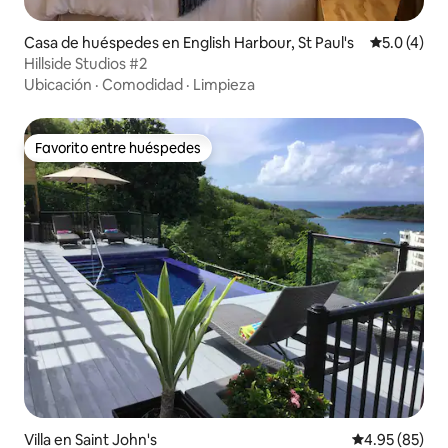
Casa de huéspedes en English Harbour, St Paul's
Calificació
5.0 (4)
Hillside Studios #2
Ubicación
·
Comodidad
·
Limpieza
Favorito entre huéspedes
Favorito entre huéspedes
Villa en Saint John's
Calificación p
4.95 (85)