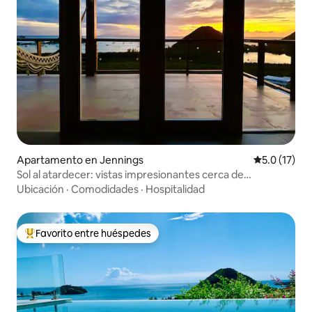
Apartamento en Jennings
Calificación
5.0 (17)
Sol al atardecer: vistas impresionantes cerca de
Hermitage Bay
Ubicación
·
Comodidades
·
Hospitalidad
Favorito entre huéspedes
Favorito entre huéspedes preferido