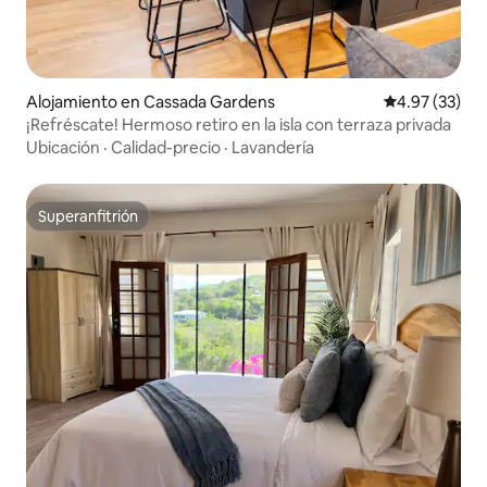
Alojamiento en Cassada Gardens
Calificación 
4.97 (33)
¡Refréscate! Hermoso retiro en la isla con terraza privada
Ubicación
·
Calidad-precio
·
Lavandería
Superanfitrión
Superanfitrión