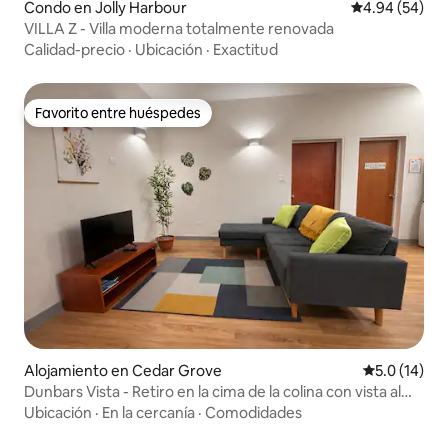
Condo en Jolly Harbour
Calificación p
4.94 (54)
VILLA Z - Villa moderna totalmente renovada
Calidad-precio
·
Ubicación
·
Exactitud
Favorito entre huéspedes
Favorito entre huéspedes
Alojamiento en Cedar Grove
Calificación
5.0 (14)
Dunbars Vista - Retiro en la cima de la colina con vista al
mar
Ubicación
·
En la cercanía
·
Comodidades