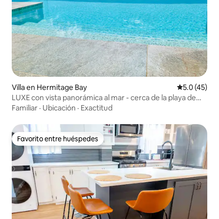
Villa en Hermitage Bay
Calificación
5.0 (45)
LUXE con vista panorámica al mar - cerca de la playa de
Hermitage Bay
Familiar
·
Ubicación
·
Exactitud
Favorito entre huéspedes
Favorito entre huéspedes