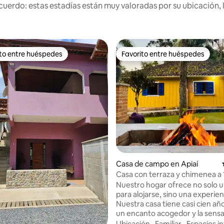
uerdo: estas estadías están muy valoradas por su ubicación, 
ito entre huéspedes
Favorito entre huéspedes
 entre huéspedes preferido
Favorito entre huéspedes
Casa de campo en Apiaí
Casa con terraza y chimenea a
Petar
Nuestro hogar ofrece no solo u
para alojarse, sino una experien
Nuestra casa tiene casi cien año
un encanto acogedor y la sens
haber retrocedido en el tiempo. Ca
Ubicación
·
Familiar
·
Espacios in