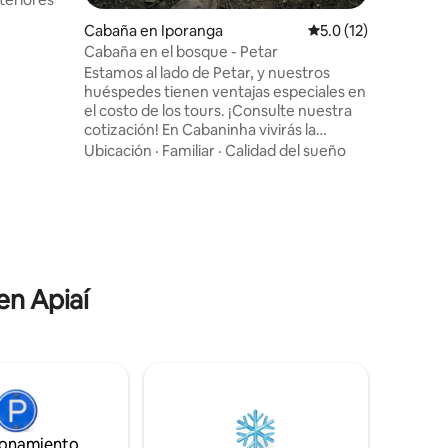
sque
Cabaña en Iporanga
Calificación promedi
5.0 (12)
Cabaña en el bosque - Petar
Estamos al lado de Petar, y nuestros
huéspedes tienen ventajas especiales en
patio
el costo de los tours. ¡Consulte nuestra
cotización! En Cabaninha vivirás la
experiencia de estar cerca de la
onas,
Ubicación
·
Familiar
·
Calidad del sueño
naturaleza en una casa de madera
construida con mucho cariño y
reutilizando materiales reciclados. El
baño es hermoso, con mucha luz y
conexión con la naturaleza a través del
amplio vidrio. Hay una cama matrimonial
y, encima de ella, un entrepiso con
en Apiaí
capacidad para dos personas más.
Consulte la posibilidad de desayuno.
ionamiento