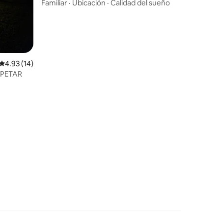
Familiar
·
Ubicación
·
Calidad del sueño
Calificación promedio: 4.93 de 5, 14 reseñas
4.93 (14)
e PETAR