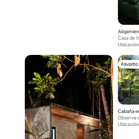
Alojamien
Casa de V
Ubicación
Favorito
Favorito
Cabaña e
Observe aves. Chalet con
piscina P
Ubicación