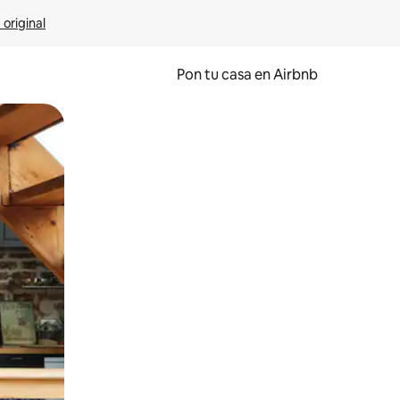
 original
Pon tu casa en Airbnb
o o desliza el dedo.