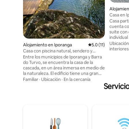
Alojamien
Casa en I
Casa particu
cuenta con
suite con
individual 2-1 cama matrimonial, 1 cama
individual
Ubicación
Alojamiento en Iporanga
Calificación promedio
5.0 (11)
cama individua
interiores
Casa con piscina natural, sendero y
lavabo 1 sala de TV con un espacio
cascada/Petar
Entre los municipios de Iporanga y Barra
excelente 1 cocina totalmente equip
do Turvo, se encuentra la casa de la
con estufa
cascada, en un área inmersa en medio de
cocina (Ai
la naturaleza. El edificio tiene una gran
También t
zona social con aire acondicionado, una
Familiar
·
Ubicación
·
En la cercanía
parrilla y 2 mesas La c
suite, dos dormitorios, un baño social y
Servici
con un am
un entrepiso. La casa tiene capacidad
autos.
para 6 personas, con 1 cama doble y 4
camas individuales. El gran punto
culminante está en el exterior, con zona
gourmet cubierta y una hermosa piscina
natural con terraza y cascada, ideal para
momentos de ocio y relajación con el
sonido de los pájaros y las aguas.