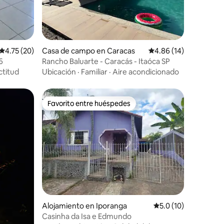
Calificación promedio: 4.75 de 5, 20 reseñas
4.75 (20)
Casa de campo en Caracas
Calificación promedio:
4.86 (14)
6
Rancho Baluarte - Caracás - Itaóca SP
ctitud
Ubicación
·
Familiar
·
Aire acondicionado
Favorito entre huéspedes
Favorito entre huéspedes
Alojamiento en Iporanga
Calificación promedi
5.0 (10)
Casinha da Isa e Edmundo