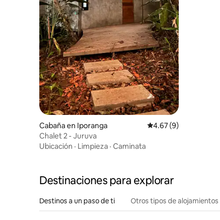
Cabaña en Iporanga
Calificación promedio
4.67 (9)
Chalet 2 - Juruva
Ubicación
·
Limpieza
·
Caminata
Destinaciones para explorar
Destinos a un paso de ti
Otros tipos de alojamientos