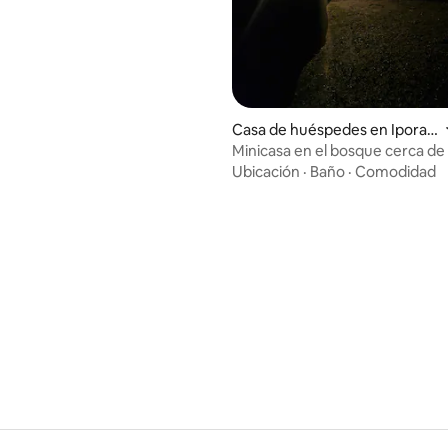
Casa de huéspedes en Iporan
ga
Minicasa en el bosque cerca d
Ubicación
·
Baño
·
Comodidad
: 4.67 de 5, 9 reseñas