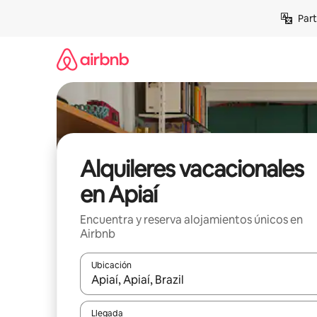
Omite
Part
el
contenido
Alquileres vacacionales
en Apiaí
Encuentra y reserva alojamientos únicos en
Airbnb
Ubicación
Cuando los resultados estén disponibles, navega co
Llegada