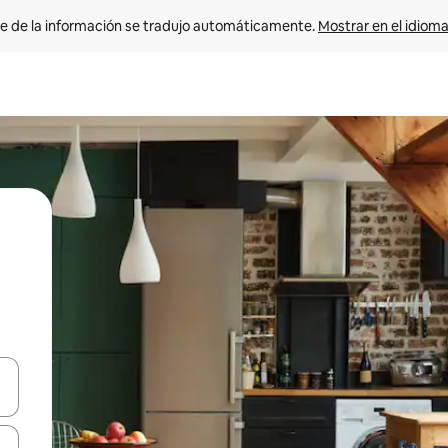
e de la información se tradujo automáticamente. 
Mostrar en el idioma
n las teclas de flecha hacia arriba y hacia abajo o explora con el tact