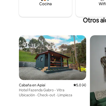
Cocina
Wifi
Otros al
Cabaña en Apiaí
Calificación promedi
5.0 (4)
Hotel Fazenda Gabro - Vitra
Ubicación
·
Check-out
·
Limpieza