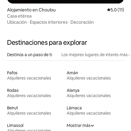
Alojamiento en Choulou
Calificación
5.0 (11)
Casa etérea
Ubicación
·
Espacios interiores
·
Decoración
Destinaciones para explorar
Destinos a un paso de ti
Los mejores lugares de interés más 
Pafos
Amán
Alquileres vacacionales
Alquileres vacacionales
Rodas
Alanya
Alquileres vacacionales
Alquileres vacacionales
Beirut
Lárnaca
Alquileres vacacionales
Alquileres vacacionales
Limassol
Mostrar más
Alquileres vacacionales