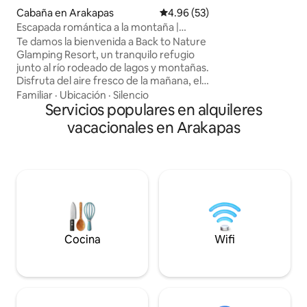
piscina climatizad
Cabaña en Arakapas
Calificación promedio: 4.96 de 
4.96 (53)
relájate en el jacuzz
Escapada romántica a la montaña |
en la sauna de vid
Piscina y vistas a la naturaleza
Te damos la bienvenida a Back to Nature
rodeado de un dis
Glamping Resort, un tranquilo refugio
tecnología de hoga
junto al río rodeado de lagos y montañas.
servicio atento.
Disfruta del aire fresco de la mañana, el
canto de los pájaros y las noches cálidas
Familiar
·
Ubicación
·
Silencio
e iluminadas por las estrellas en un
Servicios populares en alquileres
entorno natural relajante. Nuestra
vacacionales en Arakapas
cabaña de montaña para hasta 4
huéspedes es perfecta para parejas o
amigos que buscan disfrutar del
ambiente veraniego. Disfruta del sol
junto a la alberca, explora senderos
pintorescos o relájate en el porche con
una bebida mientras el sol se esconde
detrás de los picos. Respira el aire fresco
de la montaña: ¡tu refugio inolvidable te
Cocina
Wifi
espera! 🌊🕶️