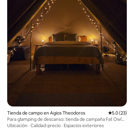
Tienda de campo en Agios Theodoros
Calificación
5.0 (23)
Para glamping de descanso: tienda de campaña Fat Owl
con jacuzzi
Ubicación
·
Calidad-precio
·
Espacios exteriores