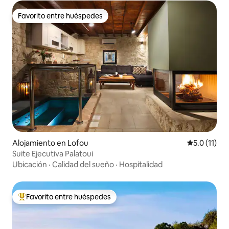
Favorito entre huéspedes
Favorito entre huéspedes
Alojamiento en Lofou
Calificación
5.0 (11)
Suite Ejecutiva Palatoui
Ubicación
·
Calidad del sueño
·
Hospitalidad
Favorito entre huéspedes
Favorito entre huéspedes preferido