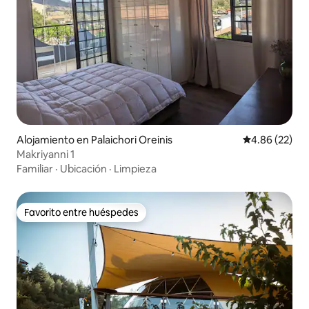
Alojamiento en Palaichori Oreinis
Calificación p
4.86 (22)
Makriyanni 1
Familiar
·
Ubicación
·
Limpieza
Favorito entre huéspedes
Favorito entre huéspedes