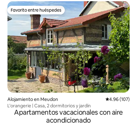
Favorito entre huéspedes
Favorito entre huéspedes
Alojamiento en Meudon
Calificación pr
4.96 (107)
L'orangerie | Casa, 2 dormitorios y jardín
Apartamentos vacacionales con aire
acondicionado