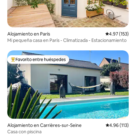
Alojamiento en París
Calificación p
4.97 (153)
Mi pequeña casa en París - Climatizada - Estacionamiento
Favorito entre huéspedes
Favorito entre huéspedes preferido
Alojamiento en Carrières-sur-Seine
Calificación p
4.96 (113)
Casa con piscina