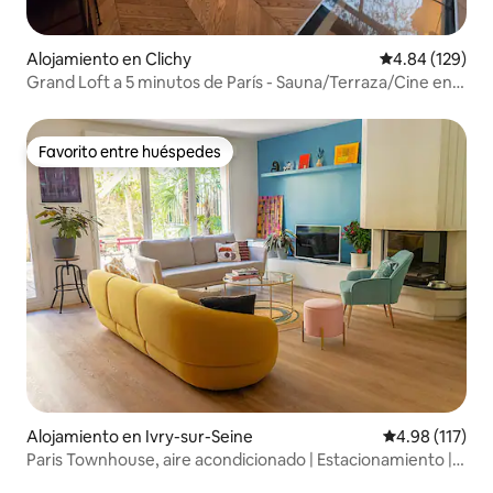
Alojamiento en Clichy
Calificación pr
4.84 (129)
Grand Loft a 5 minutos de París - Sauna/Terraza/Cine en
casa
Favorito entre huéspedes
Favorito entre huéspedes
Alojamiento en Ivry-sur-Seine
Calificación p
4.98 (117)
Paris Townhouse, aire acondicionado | Estacionamiento |
Jardín