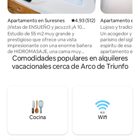
Apartamento en Suresnes
Calificación promedio: 4.93 de 5
4.93 (512)
Apartamento en P
¡Vistas de ENSUEÑO y jacuzzi! ¡A 10
Lujoso y tradiciona
minutos del centro de París!
Eiffel
Estudio de 55 m2 muy grande y
Un acogedor y au
prestigioso que ofrece una vista
parisino del siglo 
impresionante con una enorme bañera
espíritu de esa época. Este e
de HIDROMASAJE, una cama muy
apartamento está
Comodidades populares en alquileres
grande y una ducha italiana. Situado en
con una cama tam
una zona tranquila y segura a 10 minutos
salón para disfrut
vacacionales cerca de Arco de Triunfo
de la famosa Avenue des Champs
poca luz y una vis
Elysées (centro de París). Ofrezco por 95
Torre Eiffel. El suelo de «Tomette» de
€ un «PAQUETE ROMÁNTICO» opcional
principios del sigl
para SORPRENDER a su ser querido.
como si hubieras vu
Viene con pétalos de rosas, velas
Époque. La chimen
colocadas en forma de corazón en la
una pieza única, d
cama (se puede añadir un cartel de Feliz
y todavía está int
Cumpleaños) y por 175 € viene con una
pequeña cocina a
buena botella de champán y fresas. 🌹🥂
Cocina
Wifi
🍓