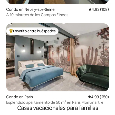
Condo en Neuilly-sur-Seine
Calificación pr
4.93 (108)
A 10 minutos de los Campos Elíseos
Favorito entre huéspedes
Favorito entre huéspedes preferido
Condo en París
Calificación pr
4.99 (250)
Espléndido apartamento de 50 m² en París Montmartre
Casas vacacionales para familias