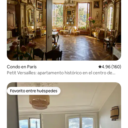
Condo en París
Calificación pr
4.96 (160)
Petit Versailles: apartamento histórico en el centro de
París
Favorito entre huéspedes
Favorito entre huéspedes