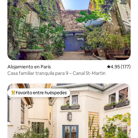
Alojamiento en París
Calificación p
4.95 (177)
Casa familiar tranquila para 9 – Canal St-Martin
Favorito entre huéspedes
Favorito entre huéspedes preferido