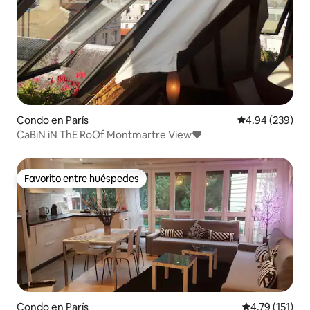
Condo en París
Calificación pr
4.94 (239)
CaBiN iN ThE RoOf Montmartre View♥
Favorito entre huéspedes
Favorito entre huéspedes
Condo en París
Calificación p
4.79 (151)