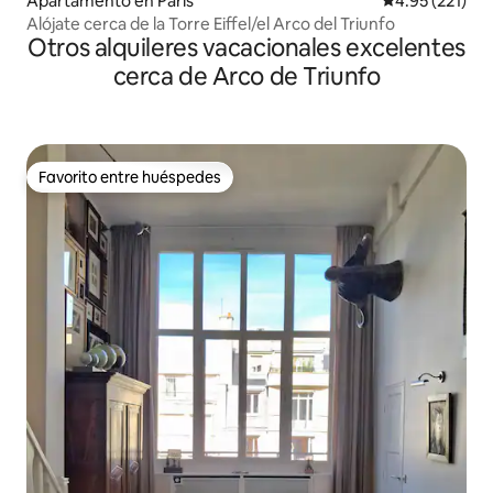
Apartamento en París
Calificación p
4.95 (221)
Alójate cerca de la Torre Eiffel/el Arco del Triunfo
Otros alquileres vacacionales excelentes
cerca de Arco de Triunfo
Favorito entre huéspedes
Favorito entre huéspedes