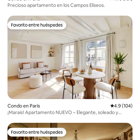
Precioso apartamento en los Campos Elíseos.
Favorito entre huéspedes
Favorito entre huéspedes
Condo en París
Calificación 
4.9 (104)
¡Marais! Apartamento NUEVO ~ Elegante, soleado y
cómodo
Favorito entre huéspedes
Favorito entre huéspedes