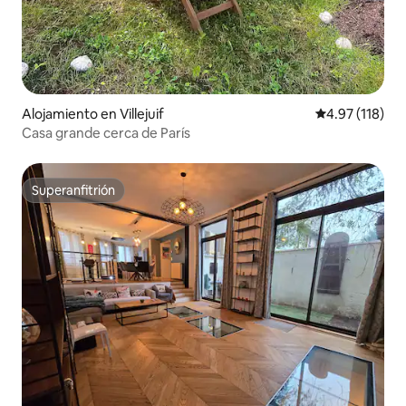
Alojamiento en Villejuif
Calificación p
4.97 (118)
Casa grande cerca de París
Superanfitrión
Superanfitrión