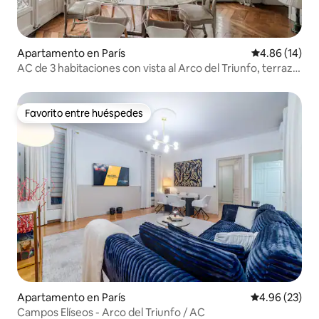
Apartamento en París
Calificación 
4.86 (14)
AC de 3 habitaciones con vista al Arco del Triunfo, terraza
y ascensor
Favorito entre huéspedes
Favorito entre huéspedes
Apartamento en París
Calificación p
4.96 (23)
Campos Elíseos - Arco del Triunfo / AC