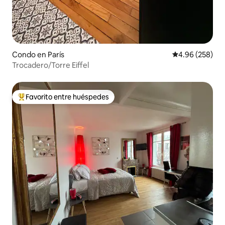
Condo en París
Calificación pr
4.96 (258)
Trocadero/Torre Eiffel
Favorito entre huéspedes
Favorito entre huéspedes preferido