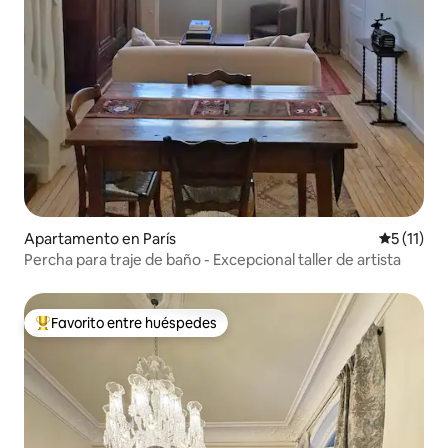
Apartamento en París
Calificaci
5 (11)
Percha para traje de baño - Excepcional taller de artista
Favorito entre huéspedes
Favorito entre huéspedes preferido