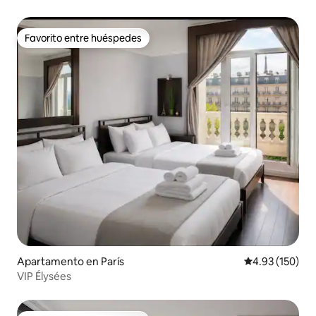
Favorito entre huéspedes
Favorito entre huéspedes
Apartamento en París
Calificación p
4.93 (150)
VIP Élysées