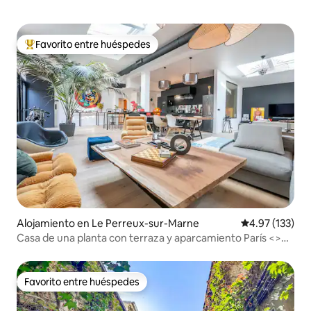
Favorito entre huéspedes
Favorito entre huéspedes preferido
Alojamiento en Le Perreux-sur-Marne
Calificación p
4.97 (133)
Casa de una planta con terraza y aparcamiento París <>
Disney
Favorito entre huéspedes
Favorito entre huéspedes