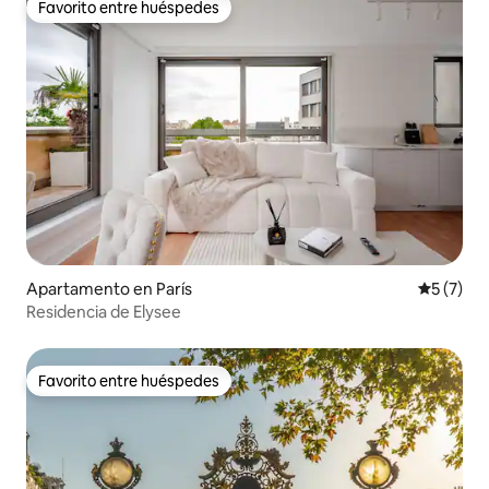
Favorito entre huéspedes
Favorito entre huéspedes
Apartamento en París
Calificac
5 (7)
Residencia de Elysee
Favorito entre huéspedes
Favorito entre huéspedes