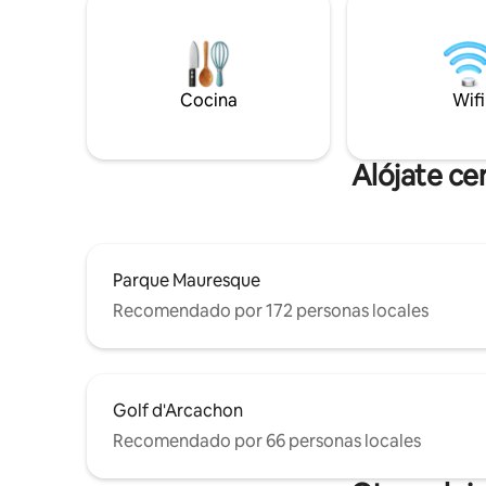
minutos a pie del centro de la ciudad con
empotrados
todas sus tiendas y restaurantes<br>
plaza de 
<br>//Oferta exclusiva "Maison Boréale
cubierto, (box 5,30 m
Concierge Service": 20% de descuento
totalmente
para estancias de 7 noches y más //<br>
bicicleta
Cocina
Wifi
<br><br>
Alójate ce
Parque Mauresque
Recomendado por 172 personas locales
Golf d'Arcachon
Recomendado por 66 personas locales