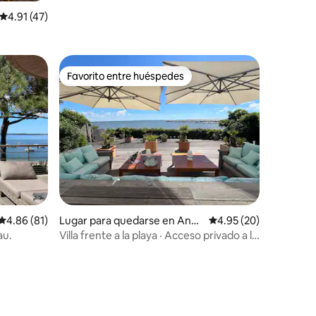
Calificación promedio: 4.91 de 5, 47 reseñas
4.91 (47)
Favorito entre huéspedes
Favorito entre huéspedes
Calificación promedio: 4.86 de 5, 81 reseñas
4.86 (81)
Lugar para quedarse en And
Calificación promedio:
4.95 (20)
ernos-les-Bains
au.
Villa frente a la playa · Acceso privado a la
playa · Piscina