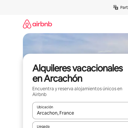
Omite
Part
el
contenido
Alquileres vacacionales
en Arcachón
Encuentra y reserva alojamientos únicos en
Airbnb
Ubicación
Cuando los resultados estén disponibles, navega co
Llegada