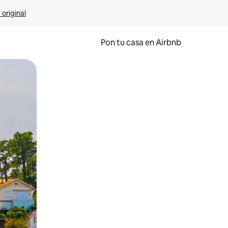
 original
Pon tu casa en Airbnb
o o desliza el dedo.