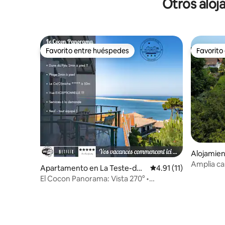
Otros aloj
Favorito entre huéspedes
Favorito
Favorito entre huéspedes
Favorito
Alojamie
Amplia ca
Apartamento en La Teste-de-
Calificación promedio:
4.91 (11)
andando.
Buch
El Cocon Panorama: Vista 270° •
Elegancia y serenidad