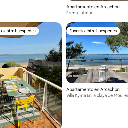
Apartamento en Arcachon
Frente al mar
ito entre huéspedes
Favorito entre huéspedes
 entre huéspedes preferido
Favorito entre huéspedes
: 5.0 de 5, 12 reseñas
Apartamento en Arcachon
Villa Kyma En la playa de Moulle