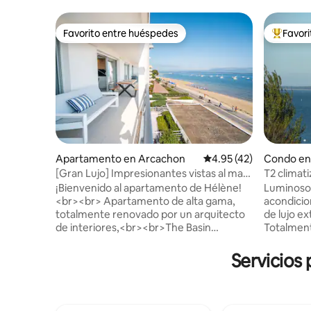
Favorito entre huéspedes
Favor
Favorito entre huéspedes
Favorito
Apartamento en Arcachon
Calificación promedio:
4.95 (42)
Condo en
[Gran Lujo] Impresionantes vistas al mar
T2 climatizado Bd de la Plage, con vistas
y acceso a la playa
Bassin.
¡Bienvenido al apartamento de Hélène!
Luminoso
<br><br> Apartamento de alta gama,
acondicio
totalmente renovado por un arquitecto
de lujo extremadamente tranquila.
de interiores,<br><br>The Basin
Totalmen
extendiéndose hasta donde alcanza la
internet WIFI fibra
vista, la playa de abajo: esta es la vista
ideal, a 1 
Servicios
impresionante que contemplarás
carriles b
durante toda tu estancia.<br><br>
servicios 
Espacio de estacionamiento privado,
con vistas
acceso directo a la playa, a solo unos
comer. Co