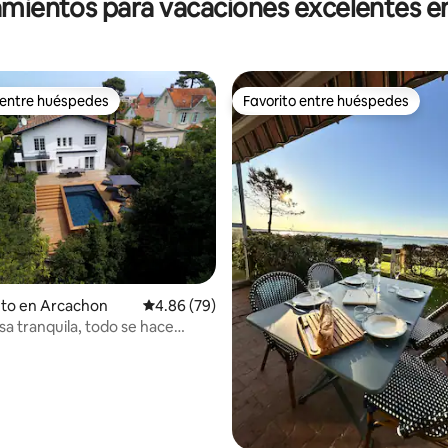
amientos para vacaciones excelentes 
 entre huéspedes
Favorito entre huéspedes
 entre huéspedes
Favorito entre huéspedes
nto en Arcachon
Calificación promedio: 4.86 de 5, 79 reseñas
4.86 (79)
sa tranquila, todo se hace
 4.91 de 5, 11 reseñas