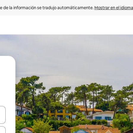
e de la información se tradujo automáticamente. 
Mostrar en el idioma
n las teclas de flecha hacia arriba y hacia abajo o explora con el tact