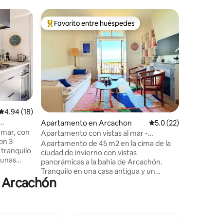
Apartam
Favorito entre huéspedes
Favor
Favorito entre huéspedes preferido
Favorit
Playa Thie
terraza
Precioso
vistas p
en agosto
línea de 
de una re
situado, 
de tren 
calle co
Calificación promedio: 4.94 de 5, 18 reseñas
4.94 (18)
restauran
Apartamento en Arcachon
Calificación promedi
5.0 (22)
la reside
 mar, con
muelle T
Apartamento con vistas al mar -
con 3
de donde
Arcachón
Apartamento de 45 m2 en la cima de la
 tranquilo
artificial
ciudad de invierno con vistas
á unas
de cada 
panorámicas a la bahía de Arcachón.
2 km de la
Tranquilo en una casa antigua y un
a 10
n Arcachón
entorno verde a 5 minutos del centro y
 de
las playas. Volúmenes espaciosos y
o a 8 min
elegantes, aparcamiento privado, balcón
u plaza de
amueblado, ropa de cama de hotel
o su
tamaño queen (160), equipamiento