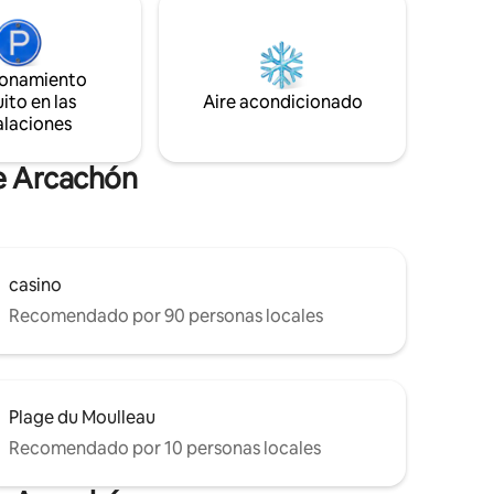
rán
moderno, libreta de direcciones
scina. Su
recomendadas y detalles refinados...
l harán
Hemos pensado en todo con esmero
ionamiento
para su comodidad. Solo tienes que dejar
ito en las
Aire acondicionado
tus maletas y pasar unas excelentes
alaciones
vacaciones en nuestro paraíso
de Arcachón
casino
Recomendado por 90 personas locales
Plage du Moulleau
Recomendado por 10 personas locales