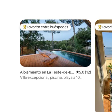
Favorito entre huéspedes
Favor
Favorito entre huéspedes preferido
Favorito
Alojamiento en La Teste-de-Bu
Calificación promedio
5.0 (12)
ch
Villa excepcional, piscina, playa a 10
minutos