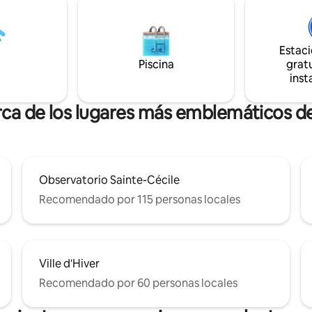
, aseo independiente. Gran
garaje para bicicletas le permiti
aparcamiento en garaje
alquilar bicicletas y aserrar la pi
 x 3,10 m)
luminosidad y sus puestas de so
 seguro y de fácil acceso. 2
que su estancia sea única.
Estac
s de montaña te esperan.
Piscina
gratu
inst
rca de los lugares más emblemáticos 
Observatorio Sainte-Cécile
Recomendado por 115 personas locales
Ville d'Hiver
Recomendado por 60 personas locales