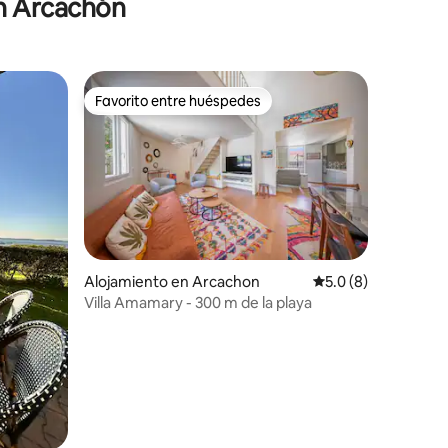
en Arcachón
Favorito entre huéspedes
Favorito entre huéspedes
Alojamiento en Arcachon
Calificación promed
5.0 (8)
Villa Amamary - 300 m de la playa