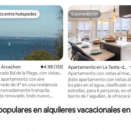
ito entre huéspedes
Superanfitrión
 entre huéspedes preferido
Superanfitrión
 4.95 de 5, 42 reseñas
 Arcachon
Calificación promedio: 4.98 de 5, 133 reseñas
4.98 (133)
Apartamento en La Teste-de
-Buch
Apartamento con vistas al mar,
Arcachon de 3 estrellas
 apartamento con aire
¡Este apartamento con vistas al
nado de 4* en una residencia
los pies en el agua, clasificado 
estrellas, para 6 personas, en el
te renovado, todo nuevo,
barrio de l 'aiguillon, le ofrecer
. Con una ubicación
vacaciones de ensueño! A solo 
minuto a pie de la playa y de los
estación de tren de Arcachon, 
 populares en alquileres vacacionales e
ici, todos los comercios y
minutos en bicicleta del centro
a poca distancia. Bonito salón
Arcachon y de la playa. Así com
 a la terraza equipada para
a pie de las tiendas cercanas. S
cina abierta, armarios
aparcamiento privado, así com