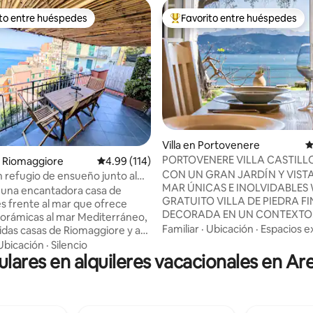
ito entre huéspedes
Favorito entre huéspedes
 entre huéspedes preferido
Favorito entre huéspedes prefe
 4.94 de 5, 87 reseñas
Villa en Portovenere
C
PORTOVENERE VILLA CASTILL
 Riomaggiore
Calificación promedio: 4.99 de 5, 114 reseñas
4.99 (114)
CON UN GRAN JARDÍN Y VISTA
n refugio de ensueño junto al
MAR ÚNICAS E INOLVIDABLES 
 una encantadora casa de
GRATUITO VILLA DE PIEDRA FINAMENTE
s frente al mar que ofrece
DECORADA EN UN CONTEXTO
norámicas al mar Mediterráneo,
MEDIEVAL RECIENTEMENTE
Familiar
·
Ubicación
·
Espacios e
ridas casas de Riomaggiore y a
RESTAURADA EN EL EXTERIOR,
s en terrazas desde la terraza
Ubicación
·
Silencio
COMEDOR Y BARBACOA CON 
ulares en alquileres vacacionales en Ar
e este departamento tipo
Aire acondicionado, calefacció
o en un
chimenea. EL JARDÍN ESTÁ E
rtado donde disfrutará de paz y
CON PÉRGOLAS, MESAS, SILLA
 la brisa
TUMBONAS. Un lugar romántico
l sonido de las olas inundan