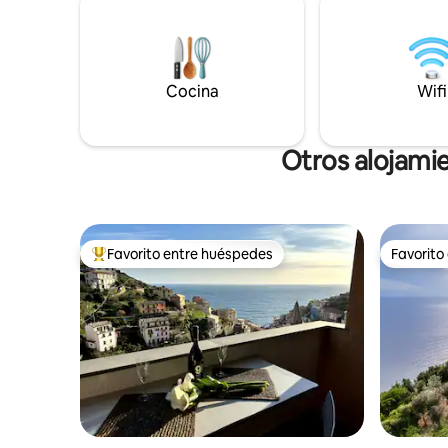
cada habi
cocina americana y baño Nivel del jardín:
refrescan
2 BDR y 1 BTH Calefacción de aire
suite. ¡S
acondicionado, Wifi Sat. Cuna
disfruten
Cocina
Terre com
Wifi
Otros alojami
Favorito entre huéspedes
Favorito
Favorito entre huéspedes preferido
Favorito