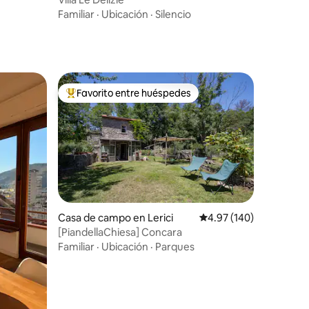
Familiar
·
Ubicación
·
Silencio
Favorito entre huéspedes
rido
Favorito entre huéspedes preferido
Casa de campo en Lerici
Calificación promedio: 
4.97 (140)
[PiandellaChiesa] Concara
Familiar
·
Ubicación
·
Parques