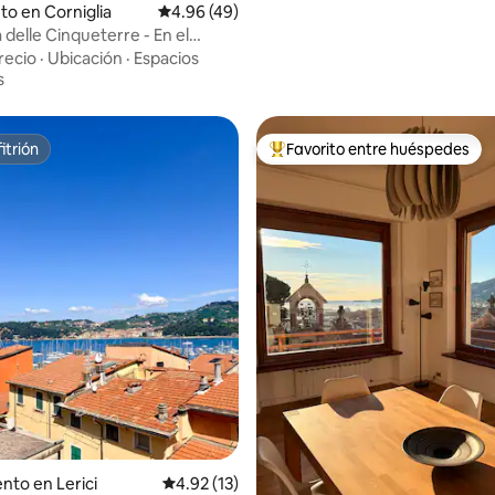
 4.98 de 5, 83 reseñas
to en Corniglia
Calificación promedio: 4.96 de 5, 49 reseñas
4.96 (49)
 delle Cinqueterre - En el
Cinqueterre
recio
·
Ubicación
·
Espacios
s
itrión
Favorito entre huéspedes
itrión
Favorito entre huéspedes prefe
to en Lerici
Calificación promedio: 4.92 de 5, 13 reseñas
4.92 (13)