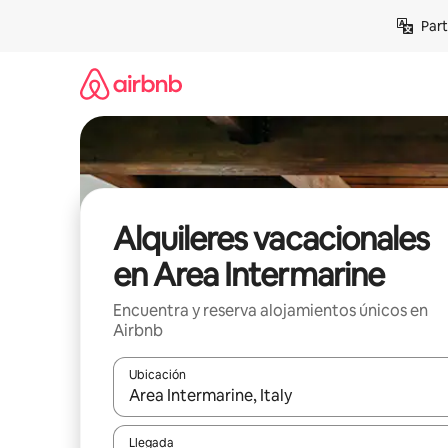
Omite
Part
el
contenido
Alquileres vacacionales
en Area Intermarine
Encuentra y reserva alojamientos únicos en
Airbnb
Ubicación
Cuando los resultados estén disponibles, navega co
Llegada