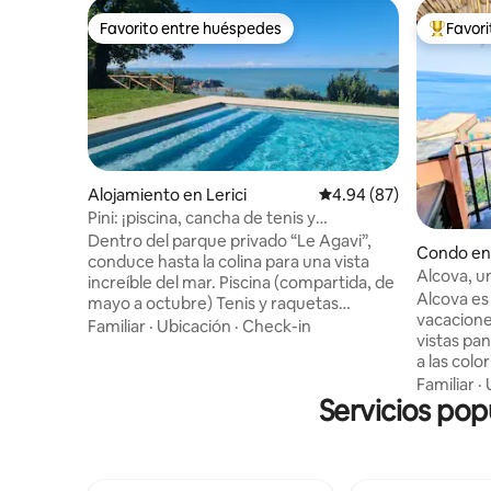
Favorito entre huéspedes
Favor
Favorito entre huéspedes
Favorito
Alojamiento en Lerici
Calificación promedio:
4.94 (87)
Pini: ¡piscina, cancha de tenis y
estacionamiento en la casa y en Lerici!
Dentro del parque privado “Le Agavi”,
Condo en
conduce hasta la colina para una vista
Alcova, u
increíble del mar. Piscina (compartida, de
mar
Alcova es
mayo a octubre) Tenis y raquetas
vacacione
Estacionamiento ADEMÁS: 2do
Familiar
·
Ubicación
·
Check-in
vistas pa
ESTACIONAMIENTO PRIVADO en el
a las colo
pueblo de Lerici dentro de la L.T.Z. cerca
los viñedo
Familiar
·
de restaurantes y ferry Clase de cocina
Servicios pop
privada d
en casa de Cristina, aperitivo y vino en el
penthouse. Cerca de todo, per
patio del parque ¡Consejos sobre
lugar apa
restaurantes, itinerarios, playas,
tranquilidad. La luz natural,
degustación de vinos en Cinque Terre en
marina y e
la reserva! 1º: sala de estar, terraza,