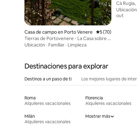
Cà Rugia,
Lerici
Ubicación
out
Casa de campo en Porto Venere
Calificación promed
5 (70)
Tierras de Portovenere - La Casa sobre el
Castillo
Ubicación
·
Familiar
·
Limpieza
Destinaciones para explorar
Destinos a un paso de ti
Los mejores lugares de int
Roma
Florencia
Alquileres vacacionales
Alquileres vacacionales
Milán
Mostrar más
Alquileres vacacionales