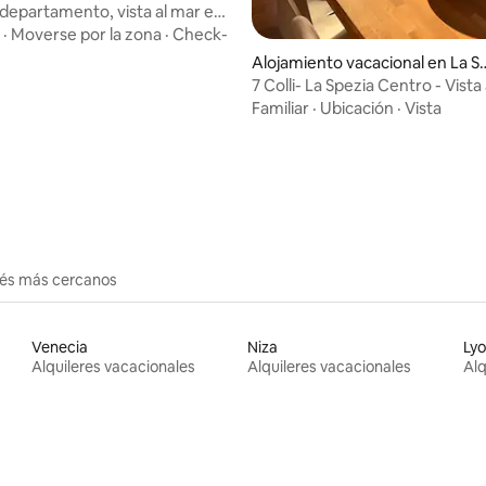
 departamento, vista al mar en
·
Moverse por la zona
·
Check-
Alojamiento vacacional en La S
ezia
7 Colli- La Spezia Centro - Vista 
5Terre
Familiar
·
Ubicación
·
Vista
io: 5 de 5, 70 reseñas
erés más cercanos
Venecia
Niza
Ly
Alquileres vacacionales
Alquileres vacacionales
Alq