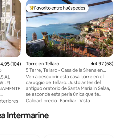
Alojamie
Favorito entre huéspedes
Favor
rido
Favorito entre huéspedes preferido
Favorit
Casa torr
Scopri il
dell’XI s
dell’epoc
dimora de
San Marti
Ubicació
trova ai 
campane 
quiete e riposo. Arred
Torre en Tellaro
Calificación promedio:
4.97 (68)
alificación promedio: 4.95 de 5, 104 reseñas
4.95 (104)
condizion
5 Terre, Tellaro - Casa de la Sirena en
O
qualità, v
Selàa
Ven a descubrir esta casa-torre en el
S AL
mura, pic
caruggio de Tellaro. Justo antes del
WI-FI
artigianal
antiguo oratorio de Santa Maria in Selàa,
davanti c
se esconde esta perla única que te
fascinará por su decoración que te
Calidad-precio
·
Familiar
·
Vista
xteriores
transportará atrás en el tiempo... la casa
 MESA DE
típica de la abuela, llena de ollas de cobre
VISTAS
ea Intermarine
y mesas de mármol, muebles antiguos
n y
impregnados de historia combinados con
QUIPADO
las obras de madera del artista de La
S Y DOS
Spezia, también esposo de la propietaria,
, a los