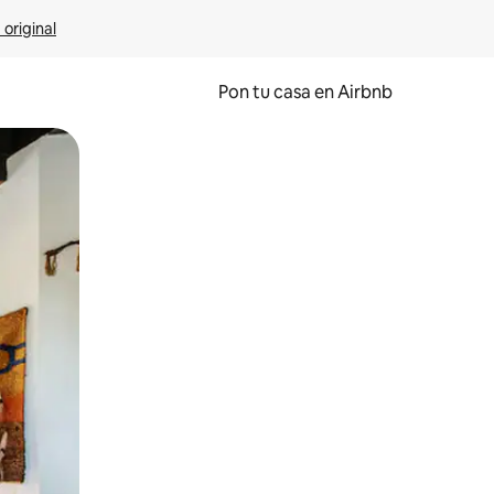
 original
Pon tu casa en Airbnb
o o desliza el dedo.