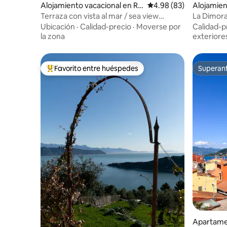
Alojamiento vacacional en Ri
Calificación promedio:
4.98 (83)
Alojamien
omaggiore
Terraza con vista al mar / sea view
La Dimora
Orizzonte Gentile
sendero 
Ubicación
·
Calidad-precio
·
Moverse por
Calidad-p
la zona
exteriore
Favorito entre huéspedes
Superanf
Favorito entre huéspedes preferido
Superanf
Apartamen