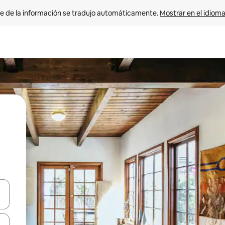
e de la información se tradujo automáticamente. 
Mostrar en el idioma
n las teclas de flecha hacia arriba y hacia abajo o explora con el tact