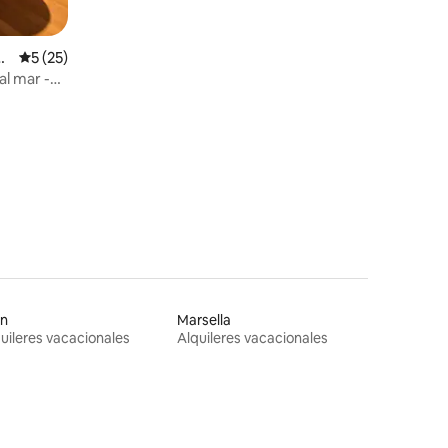
p
Calificación promedio: 5 de 5, 25 reseñas
5 (25)
al mar -
on
Marsella
uileres vacacionales
Alquileres vacacionales