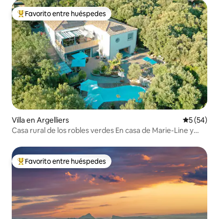
Favorito entre huéspedes
Favorito entre huéspedes preferido
Villa en Argelliers
Calificaci
5 (54)
Casa rural de los robles verdes En casa de Marie-Line y
Philippe
Favorito entre huéspedes
Favorito entre huéspedes preferido