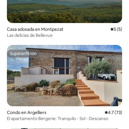
Casa adosada en Montpezat
Calificac
5 (5)
Las delicias de Bellevue
Superanfitrión
Superanfitrión
Condo en Argelliers
Calificación
4.7 (73)
El apartamento Bergerie: Tranquilo - Sol - Descanso