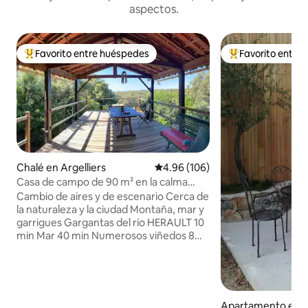
aspectos.
Favorito entre huéspedes
Favorito entre
Favorito entre huéspedes preferido
Favorito entre hu
Chalé en Argelliers
Calificación promedio: 4.96 de 5
4.96 (106)
Casa de campo de 90 m² en la calma
garriga de Saint-Guilhem-les-Gorges
Cambio de aires y de escenario Cerca de
la naturaleza y la ciudad Montaña, mar y
garrigues Gargantas del río HERAULT 10
min Mar 40 min Numerosos viñedos 8
km de Saint Guilhem le désert Terreno
arbolado de 2000 m2 Con piscina privada
de 6,5 por 3,5 no segura Toma de carga
rápida con precio a pagar/kWh
Climatización de habitaciones Planificar
Apartamento en Vi