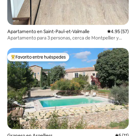
Apartamento en Saint-Paul-et-Valmalle
Calificación 
4.95 (57)
Apartamento para 3 personas, cerca de Montpellier y
Saint-Guilhem
Favorito entre huéspedes
Favorito entre huéspedes preferido
Granero en Argelliers
Calificaci
5 (11)